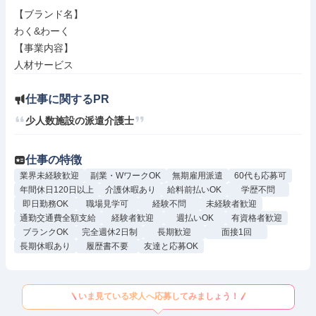
【ブランド名】

わく&わーく

【事業内容】

人材サービス
仕事に関するPR
少人数施設の派遣介護士
仕事の特徴
業界未経験歓迎
副業・WワークOK
無期雇用派遣
60代も応募可
年間休日120日以上
介護休暇あり
給料前払いOK
学歴不問
即日勤務OK
職場見学可
経験不問
未経験者歓迎
通勤交通費全額支給
経験者歓迎
週払いOK
有資格者歓迎
ブランクOK
完全週休2日制
長期歓迎
面接1回
長期休暇あり
履歴書不要
友達と応募OK
いま見ている求人へ応募してみましょう！