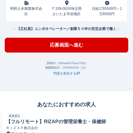
明和土木興業株式会
〒339-0024埼玉県
日給1万6500円～1
社
さいたま市岩槻区
万8500円
【正社員】ユンボオペレーター／創業５０年の安定企業で働く
応募画面へ進む
原稿ID：
804a94376ac3781c
掲載開始日：
2026/02/24（火）
問題を報告する
あなたにおすすめの求人
業務委託
【フルリモート】RIZAPの管理栄養士・保健師
ＲＩＺＡＰ株式会社