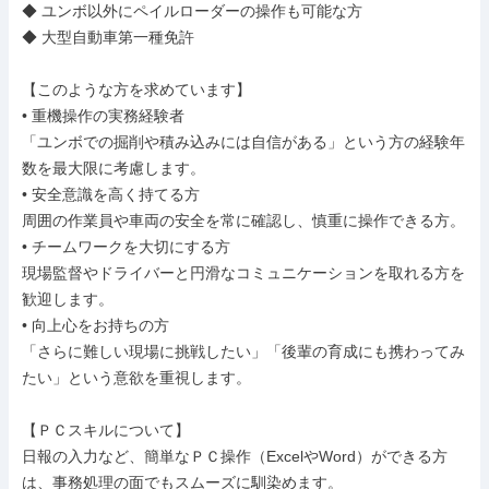
◆ ユンボ以外にペイルローダーの操作も可能な方

◆ 大型自動車第一種免許

【このような方を求めています】

• 重機操作の実務経験者

「ユンボでの掘削や積み込みには自信がある」という方の経験年
数を最大限に考慮します。

• 安全意識を高く持てる方

周囲の作業員や車両の安全を常に確認し、慎重に操作できる方。

• チームワークを大切にする方

現場監督やドライバーと円滑なコミュニケーションを取れる方を
歓迎します。

• 向上心をお持ちの方

「さらに難しい現場に挑戦したい」「後輩の育成にも携わってみ
たい」という意欲を重視します。

【ＰＣスキルについて】

日報の入力など、簡単なＰＣ操作（ExcelやWord）ができる方
は、事務処理の面でもスムーズに馴染めます。
