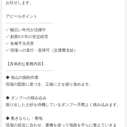
お任せします。

アピールポイント

┈┈┈┈┈┈┈┈┈┈┈┈

✅ 幅広い年代が活躍中

✅ 創業5０年の安定経営

✅ 各種手当充実

✅ 現場への直行・直帰可（交通費支給）

【具体的な業務内容】

┈┈┈┈┈┈┈┈┈┈┈┈

◆ 地山の掘削作業

現場の図面に基づき、正確に土を掘り進めます。

◆ ダンプへの積み込み

掘り出した土砂を待機しているダンプへ手際よく積み込みます。

◆ 敷きならし・整地

現場の状況に合わせ、重機を使って地面を平らに整えていきま