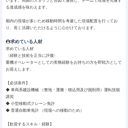
います。周囲のスタッフと合図で連携し、チームで現場を完遂す
る達成感を味わえます。

都内の現場が多いため移動時間を考慮した現場配置を行ってお
り、長く活躍いただけるように心がけております。
求めている人材
求めている人材

〈経験と技術を正当に評価〉

重機オペレーターとしての実務経験をお持ちの方を即戦力として
お迎えします。

【必須条件】

◆ 車両系建設機械 （整地・運搬・積込用及び掘削用）運転技能
講習

◆ 小型移動式クレーン免許

◆ 普通自動車免許 （現場への移動のため）

【歓迎するスキル・経験】
