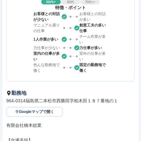
50
60
70
代
代
代〜
特徴・ポイント
お客様との対話
お客様との対話
が少ない
が多い
マニュアル通り
創意工夫の多い
の仕事
仕事
チーム作業が多
1人作業が多い
い
力仕事が少ない
力仕事が多い
室内の仕事が多
室外の仕事が多
い
い
色んな勤務地で
固定の勤務地で
働く
働く
勤務地
964-0314福島県二本松市西勝田字柏木田１８７番地の１
Googleマップで開く
有限会社橋本総業

【交通手段】
