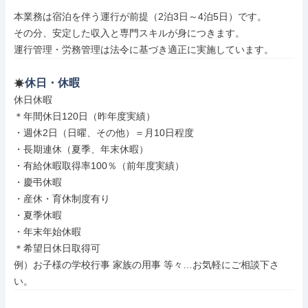
本業務は宿泊を伴う運行が前提（2泊3日～4泊5日）です。

その分、安定した収入と専門スキルが身につきます。

運行管理・労務管理は法令に基づき適正に実施しています。
休日・休暇
休日休暇

＊年間休日120日（昨年度実績）

・週休2日（日曜、その他）＝月10日程度

・長期連休（夏季、年末休暇）

・有給休暇取得率100％（前年度実績）

・慶弔休暇

・産休・育休制度有り

・夏季休暇

・年末年始休暇

＊希望日休日取得可

例）お子様の学校行事 家族の用事 等々…お気軽にご相談下さ
い。