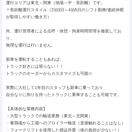
運行エリアは東北～関東（地場～中・長距離）です。

＊長距離運行スタイル（2泊3日～4泊5日のシフト勤務/連続休暇
が取得しやすい働き方）

尚、運行管理者による点呼・休憩・拘束時間管理を徹底してお
り、

無理な運行は行いません。

新車を運転することもあれば、

トラック好きには堪らない！！

トラックのオーダーからカスタマイズも可能☆

実際に入社して1年目のスタッフも新車に乗っており、

自分なりに拘りを持ったトラックに乗車することも可能です。

【具体的な業務内容】

・大型トラックでの輸送業務（東北～北関東）

・養鶏場から工場へのブロイラー輸送（直接触れることはなし）

・フォークリフトを使用した積込作業（体の負担が少ない！）
