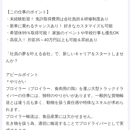
【この仕事のポイント】

・未経験歓迎！ 免許取得費用は会社負担＆研修制度あり

・新車に乗れるチャンスあり！ 好きなカスタマイズも可能

・希望休99％取得可能！ 家族のイベントや学校行事も優先OK

・高収入！ 月収35～40万円以上も可能＆昇給あり

「社員の夢を叶える会社」で、新しいキャリアをスタートしませ
んか？

アピールポイント

＊やりがい

ブロイラー（ブロイラー、食肉用の鶏）を運ぶ大型トラックドラ
イバーの仕事には、独特のやりがいがあります。一般的な貨物輸
送とは違う点も多く、動物を扱う責任感や特殊なスキルが求めら
れます。

プロイラー輸送は、食品産業には欠かせません。

生き物を扱う為、適切に輸送することでプロドライバーとして実