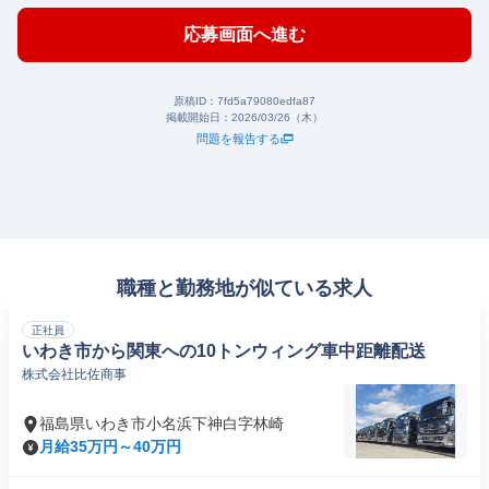
応募画面へ進む
原稿ID：
7fd5a79080edfa87
掲載開始日：
2026/03/26（木）
問題を報告する
職種と勤務地が似ている求人
正社員
いわき市から関東への10トンウィング車中距離配送
株式会社比佐商事
福島県いわき市小名浜下神白字林崎
月給35万円～40万円