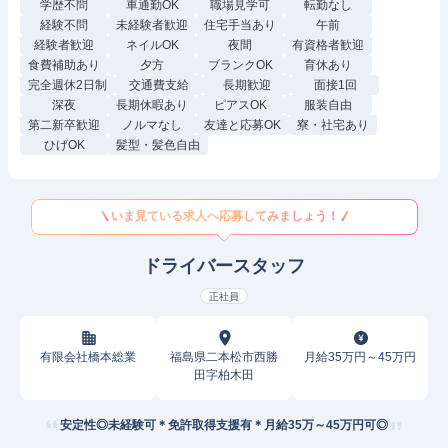
学歴不問
車通勤OK
職場見学可
転勤なし
経験不問
未経験者歓迎
住宅手当あり
午前
経験者歓迎
ネイルOK
夜間
有資格者歓迎
食費補助あり
夕方
ブランクOK
育休あり
完全週休2日制
交通費支給
長期歓迎
面接1回
深夜
長期休暇あり
ピアスOK
服装自由
第二新卒歓迎
ノルマなし
友達と応募OK
寮・社宅あり
ひげOK
髪型・髪色自由
いま見ている求人へ応募してみましょう！
ドライバースタッフ
正社員
有限会社橋本総業
福島県二本松市西勝
月給35万円～45万円
田字柏木田
安定性◎未経験可＊免許取得支援有＊月給35万～45万円可◎