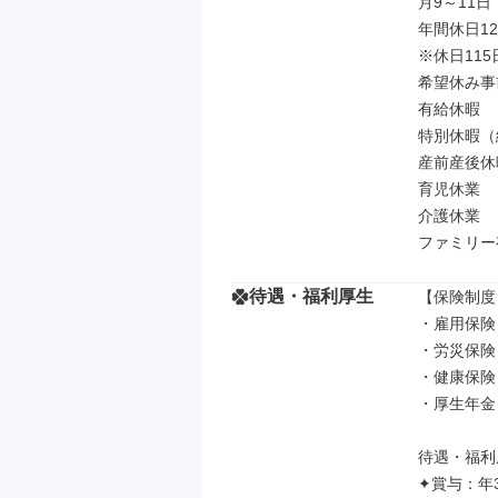
月9～11日
年間休日12
※休日115
希望休み事
有給休暇

特別休暇（
産前産後休暇
育児休業

介護休業

ファミリー
待遇・福利厚生
【保険制度】
・雇用保険

・労災保険

・健康保険

・厚生年金

待遇・福利厚
✦賞与：年3