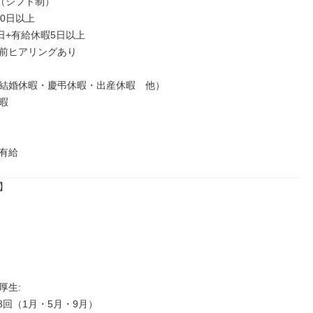
（シフト制）

0日以上

日+有給休暇5日以上

前ヒアリングあり

結婚休暇・慶弔休暇・出産休暇　他）



有給


生: 

回（1月・5月・9月）
