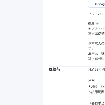
Goo
ソフトバン
勤務地: 

✦ソフトバ
三重県伊勢市
※本求人の
す。

雇用元：株
舗（在籍出
給与
月給22万円～
給与: 

✦月給：220
※試用期間
《各種手当》