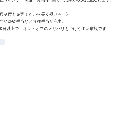
社内インナー制度・賞与年3回で、成果が収入に直結します。

暇制度も充実！だから長く働ける！》

当や帰省手当など各種手当が充実。

20日以上で、オン・オフのメリハリもつけやすい環境です。
給