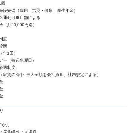
回

保険完備（雇用・労災・健康・厚生年金）

ク通勤可※店舗による

（月20,000円迄）

度

断

年1回）

デー（毎週水曜日）

優遇制度

（家賃の8割～最大全額を会社負担、社内規定による）





金


か月

の労働条件：同条件