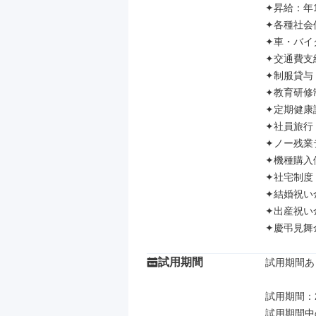
✦昇給：年1
✦各種社会
✦車・バイ
✦交通費支給
✦制服貸与

✦教育研修制
✦定期健康診
✦社員旅行（
✦ノー残業
✦機種購入
✦社宅制度
✦結婚祝い金
✦出産祝い金
✦慶弔見舞
試用期間
試用期間あり
試用期間：2
試用期間中