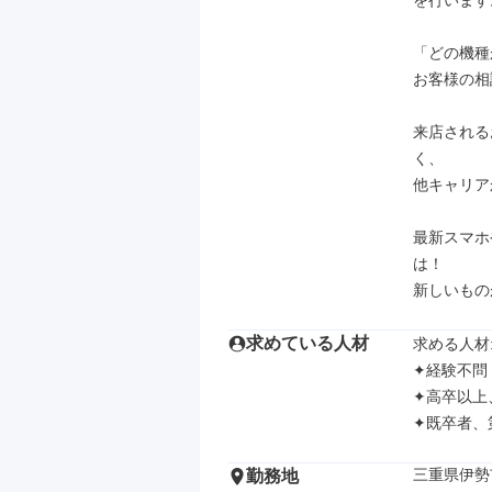
を行います。
「どの機種
お客様の相
来店される
く、

他キャリア
最新スマホ
は！

新しいもの
求めている人材
求める人材: 
✦経験不問

✦高卒以上、
✦既卒者、
三重県伊勢市
勤務地