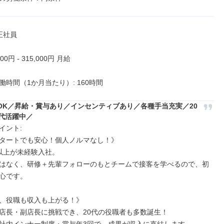
正社員

00円 - 315,000円 月給

働時間（1か月当たり）: 160時間
OK／昇給・賞与あり／インセンティブあり／各種手当充実／20
0代活躍中／
ント: 

タートでも安心！個人ノルマなし！》

以上が未経験入社。

はなく、研修＋先輩フォローのもとチームで接客を学べるので、初
心です。

、役職も収入も上がる！》

店長・副店長に挑戦でき、20代の役職者も多数誕生！
