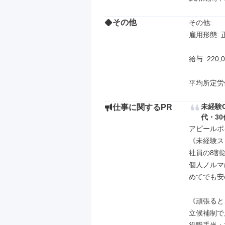
その他
その他: 

雇用形態: 
給与: 220,0
平均所定労
未経験
仕事に関するPR
代・3
アピールポイ
《未経験ス
社員の8割
個人ノルマ
めてでも安
《頑張ると
立候補制で