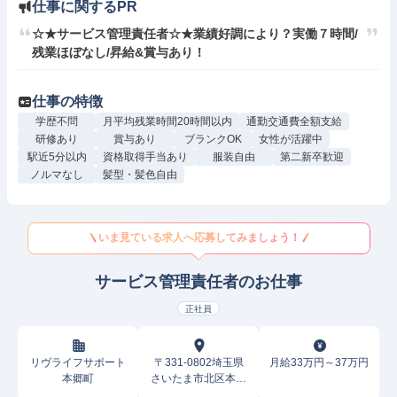
仕事に関するPR
☆★サービス管理責任者☆★業績好調により？実働７時間/
残業ほぼなし/昇給&賞与あり！
仕事の特徴
学歴不問
月平均残業時間20時間以内
通勤交通費全額支給
研修あり
賞与あり
ブランクOK
女性が活躍中
駅近5分以内
資格取得手当あり
服装自由
第二新卒歓迎
ノルマなし
髪型・髪色自由
いま見ている求人へ応募してみましょう！
サービス管理責任者のお仕事
正社員
リヴライフサポート
〒331-0802埼玉県
月給33万円～37万円
本郷町
さいたま市北区本郷
町