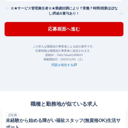
☆★サービス管理責任者☆★業績好調により？実働７時間/残業ほぼな
し/昇給&賞与あり！
応募画面へ進む
この求人は職業紹介事業者による紹介案件です。
応募情報は職業紹介事業者に送信されます。
原稿ID：
7b8178aa019f9937
掲載開始日：
2025/11/01（土）
問題を報告する
職種と勤務地が似ている求人
正社員
未経験から始める障がい福祉スタッフ(無資格OK)生活サ
ポート