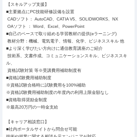
【スキルアップ支援】

■主要拠点にPC技能研修設備を設置

 CADソフト： AutoCAD、CATIA V5、SOLIDWORKS、NX

 OAソフト ： Word、Excel、PowerPoint

■自己のペースで取り組める学習教材の提供(eラーニング)

 教材分野：機械、電気電子、情報、化学、ビジネススキル 他

■より深く学びたい方向けに通信教育講座のご紹介

 技術系、文書作成、コミュニケーションスキル、ビジネススキ
ル、

 資格試験対策 等※受講費用補助制度有

■資格試験費用補助制度

※資格試験合格時に試験費用を100%補助

※資格試験費用補助制度の年度内の利用上限金額なし

■資格取得奨励金制度

※最高20万円の一時金支給

【キャリア相談窓口】

■社内ポータルサイトから問合せ可能

技術や就業に関する相談を元エンジニアが対応