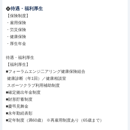
待遇・福利厚生
【保険制度】

・雇用保険

・労災保険

・健康保険

・厚生年金

待遇・福利厚生

【福利厚生】

■フォーラムエンジ二アリング健康保険組合

 健康診断（年1回）／健康相談室

 スポーツクラブ利用補助制度

■確定拠出年金制度

■財形貯蓄制度

■慶弔見舞金

■永年勤続表彰

■定年制度（満60歳） ※再雇用制度あり（65歳まで）
