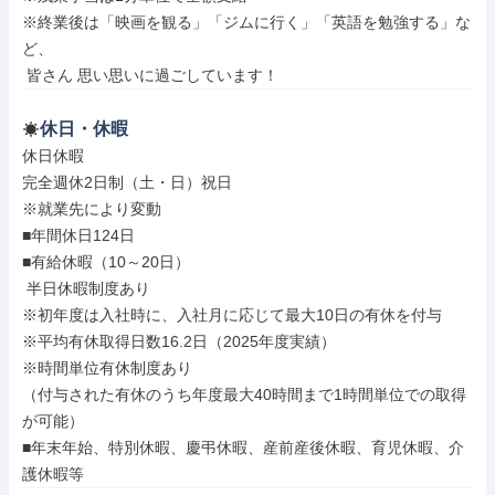
※終業後は「映画を観る」「ジムに行く」「英語を勉強する」な
ど、

 皆さん 思い思いに過ごしています！
休日・休暇
休日休暇

完全週休2日制（土・日）祝日

※就業先により変動

■年間休日124日

■有給休暇（10～20日）

 半日休暇制度あり

※初年度は入社時に、入社月に応じて最大10日の有休を付与

※平均有休取得日数16.2日（2025年度実績）

※時間単位有休制度あり

（付与された有休のうち年度最大40時間まで1時間単位での取得
が可能）

■年末年始、特別休暇、慶弔休暇、産前産後休暇、育児休暇、介
護休暇等