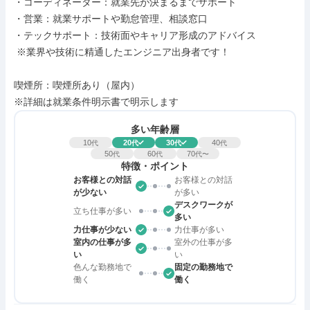
・コーディネーター：就業先が決まるまでサポート

・営業：就業サポートや勤怠管理、相談窓口

・テックサポート：技術面やキャリア形成のアドバイス

 ※業界や技術に精通したエンジニア出身者です！

喫煙所：喫煙所あり（屋内）

※詳細は就業条件明示書で明示します
多い年齢層
10
20
30
40
代
代
代
代
50
60
70
代
代
代〜
特徴・ポイント
お客様との対話
お客様との対話
が少ない
が多い
デスクワークが
立ち仕事が多い
多い
力仕事が少ない
力仕事が多い
室内の仕事が多
室外の仕事が多
い
い
色んな勤務地で
固定の勤務地で
働く
働く