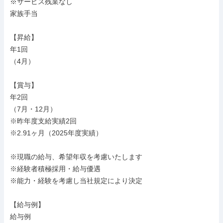
※サービス残業なし

家族手当

【昇給】

年1回

（4月）

【賞与】

年2回

（7月・12月）

※昨年度支給実績2回

※2.91ヶ月（2025年度実績）

※現職の給与、希望年収を考慮いたします

※経験者積極採用・給与優遇

※能力・経験を考慮し当社規定により決定

【給与例】

給与例
