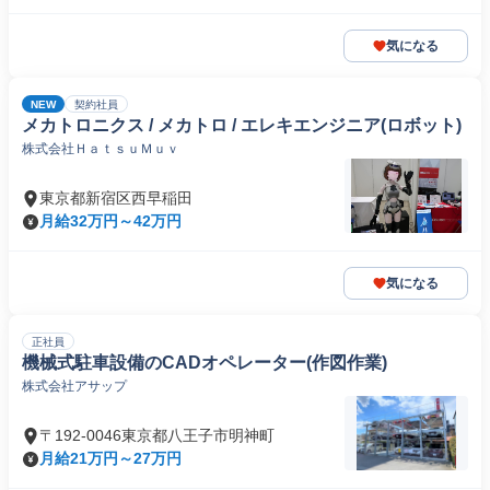
気になる
NEW
契約社員
メカトロニクス / メカトロ / エレキエンジニア(ロボット)
株式会社ＨａｔｓｕＭｕｖ
東京都新宿区西早稲田
月給32万円～42万円
気になる
正社員
機械式駐車設備のCADオペレーター(作図作業)
株式会社アサップ
〒192-0046東京都八王子市明神町
月給21万円～27万円