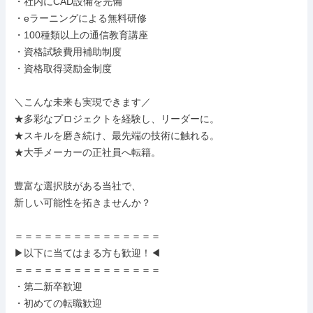
・社内にCAD設備を完備

・eラーニングによる無料研修

・100種類以上の通信教育講座

・資格試験費用補助制度

・資格取得奨励金制度

＼こんな未来も実現できます／

★多彩なプロジェクトを経験し、リーダーに。

★スキルを磨き続け、最先端の技術に触れる。

★大手メーカーの正社員へ転籍。

豊富な選択肢がある当社で、

新しい可能性を拓きませんか？

＝＝＝＝＝＝＝＝＝＝＝＝＝＝＝

▶以下に当てはまる方も歓迎！◀

＝＝＝＝＝＝＝＝＝＝＝＝＝＝＝

・第二新卒歓迎

・初めての転職歓迎
