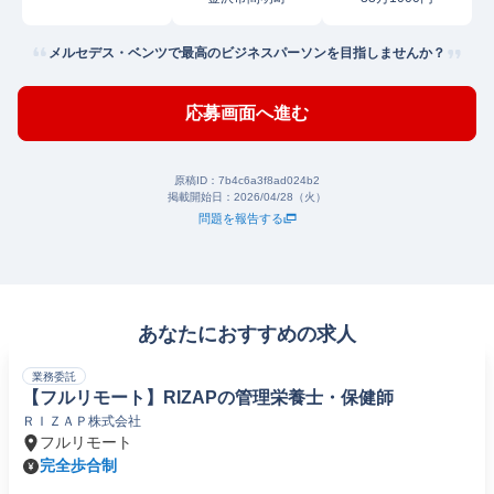
メルセデス・ベンツで最高のビジネスパーソンを目指しませんか？
応募画面へ進む
原稿ID：
7b4c6a3f8ad024b2
掲載開始日：
2026/04/28（火）
問題を報告する
あなたにおすすめの求人
業務委託
【フルリモート】RIZAPの管理栄養士・保健師
ＲＩＺＡＰ株式会社
フルリモート
完全歩合制