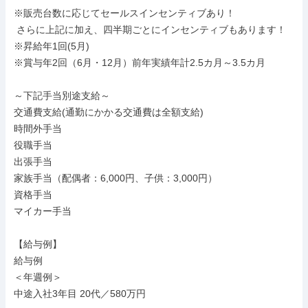
※販売台数に応じてセールスインセンティブあり！

 さらに上記に加え、四半期ごとにインセンティブもあります！

※昇給年1回(5月)

※賞与年2回（6月・12月）前年実績年計2.5カ月～3.5カ月

～下記手当別途支給～

交通費支給(通勤にかかる交通費は全額支給)

時間外手当

役職手当

出張手当

家族手当（配偶者：6,000円、子供：3,000円）

資格手当

マイカー手当

【給与例】

給与例

＜年週例＞

中途入社3年目 20代／580万円
