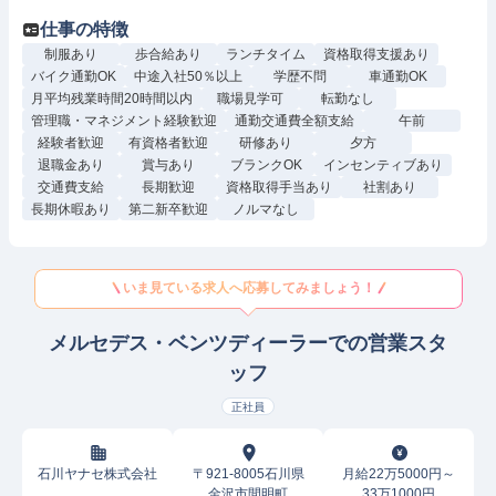
仕事の特徴
制服あり
歩合給あり
ランチタイム
資格取得支援あり
バイク通勤OK
中途入社50％以上
学歴不問
車通勤OK
月平均残業時間20時間以内
職場見学可
転勤なし
管理職・マネジメント経験歓迎
通勤交通費全額支給
午前
経験者歓迎
有資格者歓迎
研修あり
夕方
退職金あり
賞与あり
ブランクOK
インセンティブあり
交通費支給
長期歓迎
資格取得手当あり
社割あり
長期休暇あり
第二新卒歓迎
ノルマなし
いま見ている求人へ応募してみましょう！
メルセデス・ベンツディーラーでの営業スタ
ッフ
正社員
石川ヤナセ株式会社
〒921-8005石川県
月給22万5000円～
金沢市間明町
33万1000円