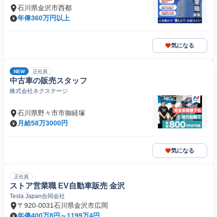
石川県金沢市西都
年俸360万円以上
気になる
NEW
正社員
中古車の販売スタッフ
株式会社ネクステージ
石川県野々市市御経塚
月給58万3000円
気になる
正社員
ストア営業職 EV自動車販売 金沢
Tesla Japan合同会社
〒920-0031石川県金沢市広岡
年俸400万8円～1199万4円