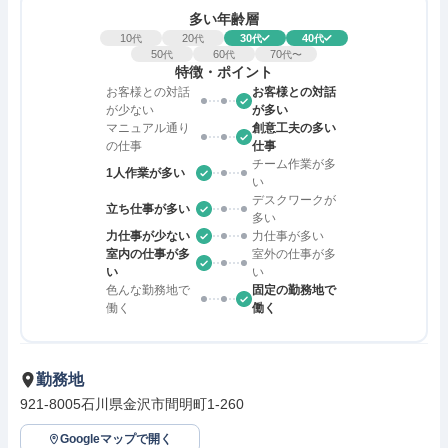
多い年齢層
10
20
30
40
代
代
代
代
50
60
70
代
代
代〜
特徴・ポイント
お客様との対話
お客様との対話
が少ない
が多い
マニュアル通り
創意工夫の多い
の仕事
仕事
チーム作業が多
1人作業が多い
い
デスクワークが
立ち仕事が多い
多い
力仕事が少ない
力仕事が多い
室内の仕事が多
室外の仕事が多
い
い
色んな勤務地で
固定の勤務地で
働く
働く
勤務地
921-8005石川県金沢市間明町1-260
Googleマップで開く