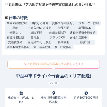
近距離エリアの固定配送✨待遇充実◎風通しの良い社風
仕事の特徴
業界未経験歓迎
60代も応募可
資格取得支援あり
フリーター歓迎
早朝
中途入社50％以上
学歴不問
車通勤OK
転勤なし
経験不問
未経験者歓迎
通勤交通費全額支給
有資格者歓迎
賞与あり
ブランクOK
女性が活躍中
交通費支給
固定給25万円以上
長期歓迎
面接1回
資格取得手当あり
第二新卒歓迎
寮・社宅あり
いま見ている求人へ応募してみましょう！
中型4t車ドライバー(食品のエリア配送)
正社員
株式会社 Work Ｌ
神奈川県相模原市南
月給30万8000円以
ine
区若松
上