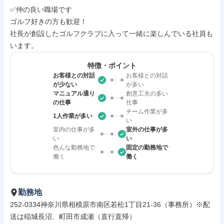
✅仲の良い職場です

ゴルフ好きの方も歓迎！

社長が創設したゴルフクラブに入って一緒に楽しんでいる社員も
います。
特徴・ポイント
お客様との対話
お客様との対話
が少ない
が多い
マニュアル通り
創意工夫の多い
の仕事
仕事
チーム作業が多
1人作業が多い
い
室内の仕事が多
室外の仕事が多
い
い
色んな勤務地で
固定の勤務地で
働く
働く
勤務地
252-0334神奈川県相模原市南区若松1丁目21-36（事務所）※配
送は稲城長沼、町田市成瀬（直行直帰）