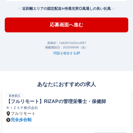
近距離エリアの固定配送✨待遇充実◎風通しの良い社風
応募画面へ進む
原稿ID：
7a82673152cc0f57
掲載開始日：
2025/06/06（金）
問題を報告する
あなたにおすすめの求人
業務委託
【フルリモート】RIZAPの管理栄養士・保健師
ＲＩＺＡＰ株式会社
フルリモート
完全歩合制