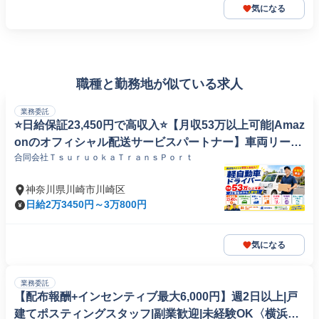
気になる
職種と勤務地が似ている求人
業務委託
⭐️日給保証23,450円で高収入⭐️【月収53万以上可能|Amaz
onのオフィシャル配送サービスパートナー】車両リース
合同会社ＴｓｕｒｕｏｋａＴｒａｎｓＰｏｒｔ
初月無料|ロイヤリティなしでしっかり稼ぐ
神奈川県川崎市川崎区
日給2万3450円～3万800円
気になる
業務委託
【配布報酬+インセンティブ最大6,000円】週2日以上|戸
建てポスティングスタッフ|副業歓迎|未経験OK〈横浜市