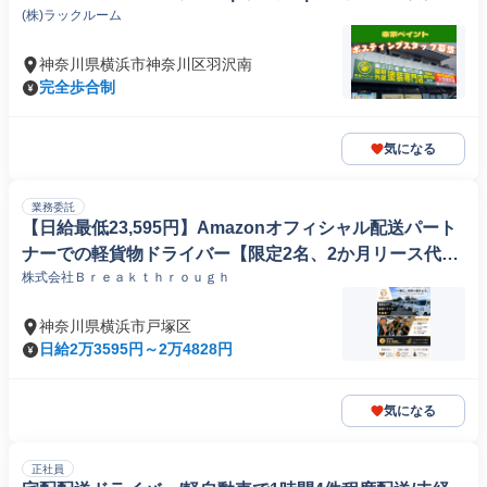
(株)ラックルーム
神奈川区、保土ヶ谷区、港北区〉
神奈川県横浜市神奈川区羽沢南
完全歩合制
気になる
業務委託
【日給最低23,595円】Amazonオフィシャル配送パート
ナーでの軽貨物ドライバー【限定2名、2か月リース代無
株式会社Ｂｒｅａｋｔｈｒｏｕｇｈ
料】
神奈川県横浜市戸塚区
日給2万3595円～2万4828円
気になる
正社員