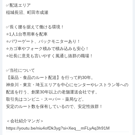
✅配送エリア

稲城長沼、町田市成瀬

✅長く腰を据えて働ける環境！

⭐1人1台専用車を配車

⭐パワーゲート、バックモニターあり！

⭐カゴ車やフォーク積みで積み込みも安心！

⭐社長に意見も言いやすく風通し抜群の職場！

✅当社について

【薬品・食品のルート配送】を行って約30年。

神奈川・東京・埼玉エリアを中心にセンターやレストラン等への
配送を行う、創業30年以上の老舗運送会社です。

取引先はコンビニ・スーパー・薬局など。

安定のルート数を保有しているので、安定性抜群！

＜会社紹介マンガ＞

https://youtu.be/niu4ofDk3yg?si=Xeq__mFLyAq3h91M