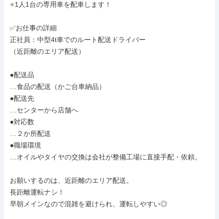
⭐1人1台の専用車を配車します！

✅お仕事の詳細

正社員：中型4t車でのルート配送ドライバー

（近距離のエリア配送）

●配送品

…食品の配送（かご台車納品）

●配送先

…センターから店舗へ

●対応数

…２か所配送

●職場環境

…オイルやタイヤの交換は会社が整備工場に直接手配・依頼。

お願いするのは、近距離のエリア配送。

長距離運転ナシ！

早朝メインなので混雑を避けられ、運転しやすい◎
