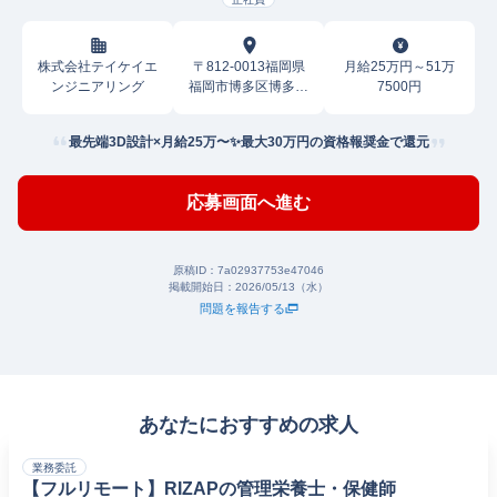
株式会社テイケイエ
〒812-0013福岡県
月給25万円～51万
ンジニアリング
福岡市博多区博多駅
7500円
東
最先端3D設計×月給25万〜✨最大30万円の資格報奨金で還元
応募画面へ進む
原稿ID：
7a02937753e47046
掲載開始日：
2026/05/13（水）
問題を報告する
あなたにおすすめの求人
業務委託
【フルリモート】RIZAPの管理栄養士・保健師