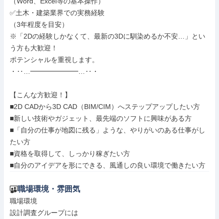
（Word、Excel等の基本操作）

✅土木・建築業界での実務経験

（3年程度を目安）

※「2Dの経験しかなくて、最新の3Dに馴染めるか不安…」とい
う方も大歓迎！

ポテンシャルを重視します。

・‥…━━━━━━━…‥・

【こんな方歓迎！】

■2D CADから3D CAD（BIM/CIM）へステップアップしたい方

■新しい技術やガジェット、最先端のソフトに興味がある方

■「自分の仕事が地図に残る」ような、やりがいのある仕事がし
たい方

■資格を取得して、しっかり稼ぎたい方

■自分のアイデアを形にできる、風通しの良い環境で働きたい方
職場環境・雰囲気
職場環境

設計調査グループには
