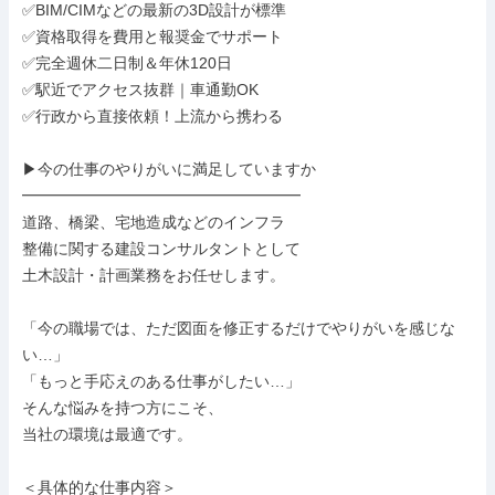
✅BIM/CIMなどの最新の3D設計が標準

✅資格取得を費用と報奨金でサポート

✅完全週休二日制＆年休120日

✅駅近でアクセス抜群｜車通勤OK

✅行政から直接依頼！上流から携わる

▶今の仕事のやりがいに満足していますか

━━━━━━━━━━━━━━━━━━

道路、橋梁、宅地造成などのインフラ

整備に関する建設コンサルタントとして

土木設計・計画業務をお任せします。

「今の職場では、ただ図面を修正するだけでやりがいを感じな
い…」

「もっと手応えのある仕事がしたい…」

そんな悩みを持つ方にこそ、

当社の環境は最適です。

＜具体的な仕事内容＞
