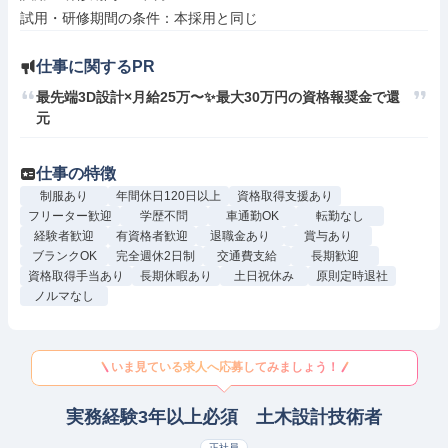
仕事に関するPR
最先端3D設計×月給25万〜✨最大30万円の資格報奨金で還
元
仕事の特徴
制服あり
年間休日120日以上
資格取得支援あり
フリーター歓迎
学歴不問
車通勤OK
転勤なし
経験者歓迎
有資格者歓迎
退職金あり
賞与あり
ブランクOK
完全週休2日制
交通費支給
長期歓迎
資格取得手当あり
長期休暇あり
土日祝休み
原則定時退社
ノルマなし
いま見ている求人へ応募してみましょう！
実務経験3年以上必須 土木設計技術者
正社員