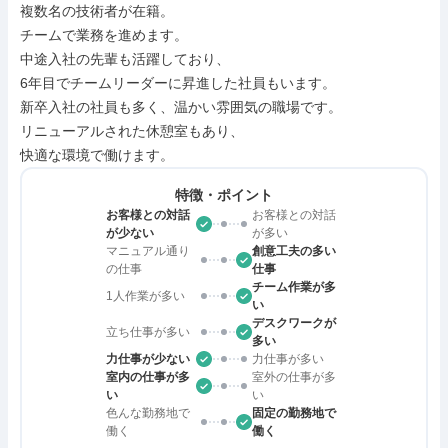
複数名の技術者が在籍。

チームで業務を進めます。

中途入社の先輩も活躍しており、

6年目でチームリーダーに昇進した社員もいます。

新卒入社の社員も多く、温かい雰囲気の職場です。

リニューアルされた休憩室もあり、

快適な環境で働けます。
特徴・ポイント
お客様との対話
お客様との対話
が少ない
が多い
マニュアル通り
創意工夫の多い
の仕事
仕事
チーム作業が多
1人作業が多い
い
デスクワークが
立ち仕事が多い
多い
力仕事が少ない
力仕事が多い
室内の仕事が多
室外の仕事が多
い
い
色んな勤務地で
固定の勤務地で
働く
働く