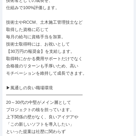
技術者としての成長を、

仕組みで100%評価します。

技術士やRCCM、土木施工管理技士など

取得した資格に応じて

毎月の給与に資格手当を加算。

技術士取得時には、お祝いとして

【30万円の報奨金】を支給します。

取得時にかかる費用サポートだけでなく

合格後のリターンも手厚いため、高い

モチベーションを維持して成長できます。

▶風通しの良い職場環境

━━━━━━━━━━━━━━━━━━

20～30代の中堅がメイン層として

プロジェクトの核を担っています。

上下関係の壁がなく、良いアイデアや

「この新しいソフトを導入したい」

といった提案は社歴に関わらず
