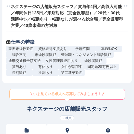
ネクステージの店舗販売スタッフ／賞与年4回／高収入可能
／年間休日125日／来店対応（完全反響型）／20代・30代
活躍中✨／転勤あり・転勤なしが選べる総合職／完全反響型
営業／40歳未満の方対象
仕事の特徴
業界未経験歓迎
資格取得支援あり
学歴不問
車通勤OK
経験不問
未経験者歓迎
管理職・マネジメント経験歓迎
通勤交通費全額支給
女性管理職登用あり
経験者歓迎
賞与あり
育休あり
女性が活躍中
固定給25万円以上
長期歓迎
社割あり
第二新卒歓迎
いま見ている求人へ応募してみましょう！
ネクステージの店舗販売スタッフ
正社員