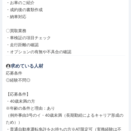
・お車のご紹介

・成約後の書類作成

・納車対応

〇買取業務

・車検証の項目チェック

・走行距離の確認

・オプションの有無や不具合の確認
求めている人材
応募条件

◎経験不問◎

【応募条件】

・40歳未満の方

※年齢の条件と理由：あり

（例外事由3号のイ・40歳未満（長期勤続によるキャリア形成の
ため））

・普通自動車運転免許をお持ちの方※AT限定可（実務経験は不