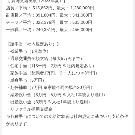
【 賞与支給実績（2023年夏）】

店長／平均： 515,862円、最大： 1,280,000円

副店長／平均：391,804円、最大：541,000円

チーフ／平均：322,376円、最大：533,000円

一般職／平均：240,351円、最大：456,000円

【諸手当（社内規定あり）】

・残業手当（1分単位）

・通勤交通費全額支給（最大5万円まで）

・住宅手当（月5千円～2万円 ※社内規定あり）

・家族手当（配偶者1万円、子一人につき3千円）

・単身手当（5万円）

・赴任補助（7万円 ※家族帯同の場合20万円）

・結婚祝い金（3万円～5万円 ※入社1年後より適用）

・出産祝い金（3万円 ※入社1年後より適用）

・リファラル採用支援金

※各種手当についての支給対象者は社内規定に基づいた支給条件
があります。
