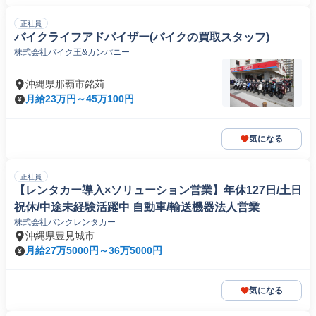
正社員
バイクライフアドバイザー(バイクの買取スタッフ)
株式会社バイク王&カンパニー
沖縄県那覇市銘苅
月給23万円～45万100円
気になる
正社員
【レンタカー導入×ソリューション営業】年休127日/土日
祝休/中途未経験活躍中 自動車/輸送機器法人営業
株式会社バンクレンタカー
沖縄県豊見城市
月給27万5000円～36万5000円
気になる