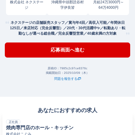
株式会社 ネクステー
沖縄県中頭郡読谷村
月給24万3000円～
ジ
字伊良皆
64万4000円
ネクステージの店舗販売スタッフ／賞与年4回／高収入可能／年間休日
125日／来店対応（完全反響型）／20代・30代活躍中✨／転勤あり・転
勤なしが選べる総合職／完全反響型営業／40歳未満の方対象
応募画面へ進む
原稿ID：
7985c2c97ce8376c
掲載開始日：
2025/10/09（木）
問題を報告する
あなたにおすすめの求人
正社員
焼肉専門店のホール・キッチン
株式会社こぐみ