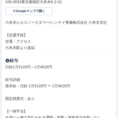
106-0032東京都港区六本木6-2-31
Googleマップで開く
六本木ヒルズノースタワー/シンテイ警備株式会社 六本木支社

【交通手段】

交通・アクセス

六本木駅より直結
給与
日給1万3126円～1万4626円

給与詳細

基本給：日給 1万3126円 〜 1万4626円

固定残業代：あり

【一律手当】

全員に一律で支払われる通勤・皆勤・家族手当金額：なし
