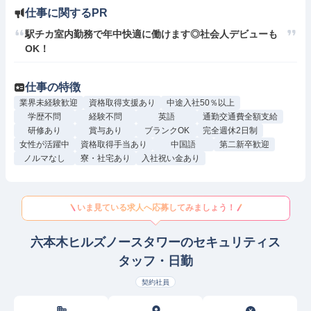
仕事に関するPR
駅チカ室内勤務で年中快適に働けます◎社会人デビューも
OK！
仕事の特徴
業界未経験歓迎
資格取得支援あり
中途入社50％以上
学歴不問
経験不問
英語
通勤交通費全額支給
研修あり
賞与あり
ブランクOK
完全週休2日制
女性が活躍中
資格取得手当あり
中国語
第二新卒歓迎
ノルマなし
寮・社宅あり
入社祝い金あり
いま見ている求人へ応募してみましょう！
六本木ヒルズノースタワーのセキュリティス
タッフ・日勤
契約社員