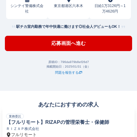
シンテイ警備株式会
東京都港区六本木
日給1万3126円～1
社
万4626円
駅チカ室内勤務で年中快適に働けます◎社会人デビューもOK！
応募画面へ進む
原稿ID：
796da979b8ef26d7
掲載開始日：
2025/01/31（金）
問題を報告する
あなたにおすすめの求人
業務委託
【フルリモート】RIZAPの管理栄養士・保健師
ＲＩＺＡＰ株式会社
フルリモート