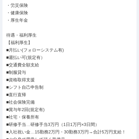
・労災保険

・健康保険

・厚生年金

待遇・福利厚生

【福利厚生】

■月払い(フォローシステム有)

■週払い可(規定有）

■交通費全額支給

■制服貸与

■資格取得支援

■シフト自己申告制

■直行直帰

■社会保険完備

■賞与年2回(規定有)

■社宅・保養所有

■研修手当…研修手当3万円（1日1万円×3日間）

■入社祝い金…15勤務2万円・30勤務3万円→合計5万円支給！
