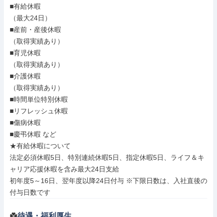
■有給休暇

（最大24日）

■産前・産後休暇

（取得実績あり）

■育児休暇

（取得実績あり）

■介護休暇

（取得実績あり）

■時間単位特別休暇

■リフレッシュ休暇

■傷病休暇

■慶弔休暇 など

★有給休暇について

法定必須休暇5日、特別連続休暇5日、指定休暇5日、ライフ＆キ
ャリア応援休暇を含み最大24日支給

初年度5～16日、翌年度以降24日付与 ※下限日数は、入社直後の
付与日数です
待遇・福利厚生