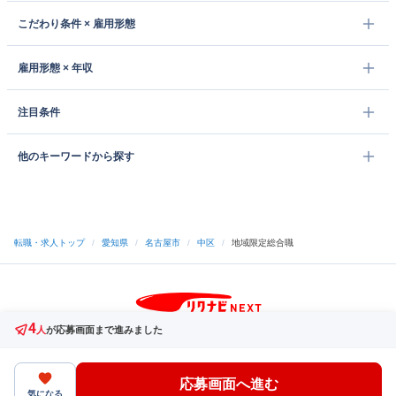
こだわり条件 × 雇用形態
雇用形態 × 年収
注目条件
他のキーワードから探す
転職・求人トップ
/
愛知県
/
名古屋市
/
中区
/
地域限定総合職
4
サイトトップへ
人
が応募画面まで進みました
中途採用をご検討の企業様
利用規約・プライバシーポリシー
サイトマップ
ヘルプ・お問い合わせ
応募画面へ進む
（C）Indeed Inc.
気になる