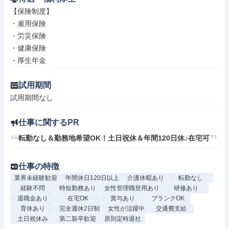
【保険制度】

・雇用保険

・労災保険

・健康保険

・厚生年金
試用期間
試用期間なし
仕事に関するPR
転勤なし＆勤務地希望OK！土日祝休＆年間120日休♪在宅可
仕事の特徴
業界未経験歓迎
年間休日120日以上
介護休暇あり
転勤なし
経験不問
時短勤務あり
女性管理職登用あり
研修あり
退職金あり
在宅OK
賞与あり
ブランクOK
育休あり
完全週休2日制
女性が活躍中
交通費支給
土日祝休み
第二新卒歓迎
原則定時退社