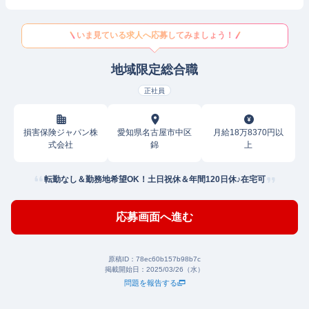
いま見ている求人へ応募してみましょう！
地域限定総合職
正社員
損害保険ジャパン株
愛知県名古屋市中区
月給18万8370円以
式会社
錦
上
転勤なし＆勤務地希望OK！土日祝休＆年間120日休♪在宅可
応募画面へ進む
原稿ID：
78ec60b157b98b7c
掲載開始日：
2025/03/26（水）
問題を報告する