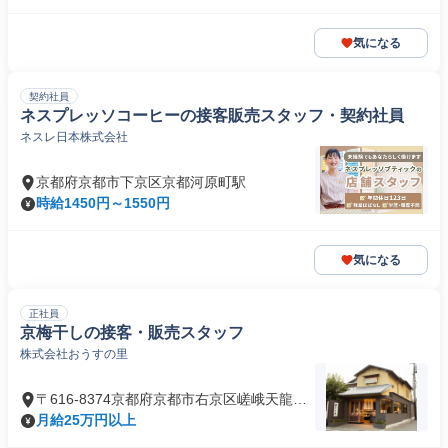
気になる
契約社員
ネスプレッソコーヒーの接客販売スタッフ・契約社員
ネスレ日本株式会社
京都府京都市下京区京都河原町駅
時給1450円～1550円
気になる
正社員
京梅干しの接客・販売スタッフ
株式会社おうすの里
〒616-8374京都府京都市右京区嵯峨天龍寺
北造路町
月給25万円以上