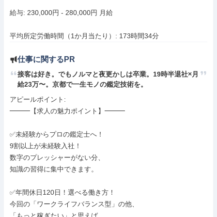
給与: 230,000円 - 280,000円 月給

平均所定労働時間（1か月当たり）: 173時間34分
仕事に関するPR
接客は好き。でもノルマと夜更かしは卒業。19時半退社×月
給23万〜。京都で一生モノの鑑定技術を。		
アピールポイント: 

━━━【求人の魅力ポイント】━━━

✅未経験からプロの鑑定士へ！

9割以上が未経験入社！

数字のプレッシャーがない分、

知識の習得に集中できます。

✅年間休日120日！選べる働き方！

今回の「ワークライフバランス型」の他、

「もっと稼ぎたい」と思えば、
