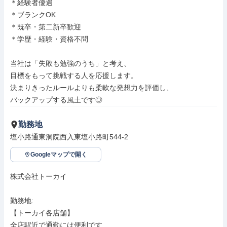
＊経験者優遇

＊ブランクOK

＊既卒・第二新卒歓迎

＊学歴・経験・資格不問

当社は「失敗も勉強のうち」と考え、

目標をもって挑戦する人を応援します。

決まりきったルールよりも柔軟な発想力を評価し、

バックアップする風土です◎
勤務地
塩小路通東洞院西入東塩小路町544-2
Googleマップで開く
株式会社トーカイ

勤務地: 

【トーカイ各店舗】

全店駅近で通勤には便利です
