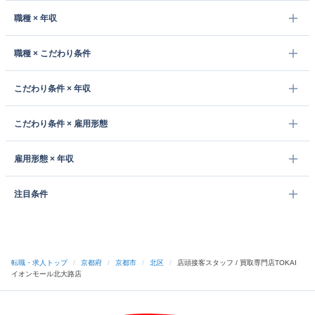
職種 × 年収
職種 × こだわり条件
こだわり条件 × 年収
こだわり条件 × 雇用形態
雇用形態 × 年収
注目条件
転職・求人トップ
/
京都府
/
京都市
/
北区
/
店頭接客スタッフ / 買取専門店TOKAI
イオンモール北大路店