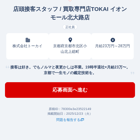
店頭接客スタッフ / 買取専門店TOKAI イオン
モール北大路店
正社員
株式会社トーカイ
京都府京都市北区小
月給23万円～28万円
山北上総町
接客は好き。でもノルマと夜更かしは卒業。19時半退社×月給23万〜。
京都で一生モノの鑑定技術を。
応募画面へ進む
原稿ID：
78300e3e23522149
掲載開始日：
2025/12/23（火）
問題を報告する