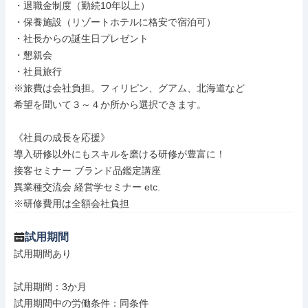
・退職金制度（勤続10年以上）

・保養施設（リゾートホテルに格安で宿泊可）

・社長からの誕生日プレゼント

・懇親会

・社員旅行

※旅費は会社負担。フィリピン、グアム、北海道など

希望を聞いて３～４か所から選択できます。

《社員の成長を応援》

導入研修以外にもスキルを磨ける研修が豊富に！

接客セミナー ブランド品鑑定講座

異業種交流会 経営学セミナー etc.

※研修費用は全額会社負担
試用期間
試用期間あり

試用期間：3か月

試用期間中の労働条件：同条件