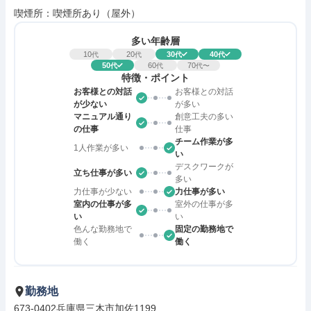
喫煙所：喫煙所あり（屋外）
多い年齢層
10
20
30
40
代
代
代
代
50
60
70
代
代
代〜
特徴・ポイント
お客様との対話
お客様との対話
が少ない
が多い
マニュアル通り
創意工夫の多い
の仕事
仕事
チーム作業が多
1人作業が多い
い
デスクワークが
立ち仕事が多い
多い
力仕事が少ない
力仕事が多い
室内の仕事が多
室外の仕事が多
い
い
色んな勤務地で
固定の勤務地で
働く
働く
勤務地
673-0402兵庫県三木市加佐1199