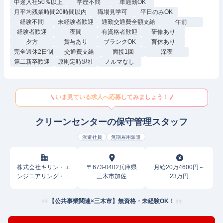
中途入社50％以上
学歴不問
車通勤OK
月平均残業時間20時間以内
職場見学可
平日のみOK
経験不問
未経験者歓迎
通勤交通費全額支給
午前
経験者歓迎
夜間
有資格者歓迎
研修あり
夕方
賞与あり
ブランクOK
育休あり
完全週休2日制
交通費支給
面接1回
深夜
第二新卒歓迎
原則定時退社
ノルマなし
いま見ている求人へ応募してみましょう！
クリーンセンターの保守管理スタッフ
派遣社員
無期雇用派遣
株式会社キリン・エ
〒673-0402兵庫県
月給20万4600円～
ンジニアリング・サ
三木市加佐
23万円
ービス
【公共事業関連×三木市】無資格・未経験OK！