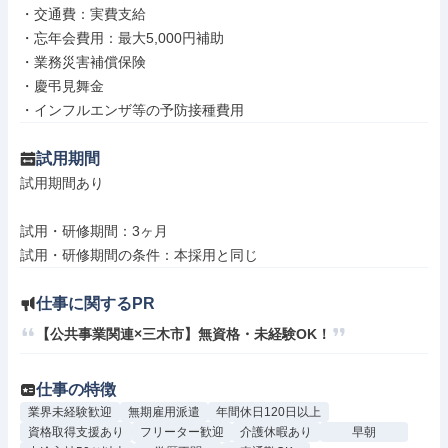
・交通費：実費支給

・忘年会費用：最大5,000円補助

・業務災害補償保険

・慶弔見舞金

・インフルエンザ等の予防接種費用
試用期間
試用期間あり

試用・研修期間：3ヶ月

仕事に関するPR
【公共事業関連×三木市】無資格・未経験OK！
仕事の特徴
業界未経験歓迎
無期雇用派遣
年間休日120日以上
資格取得支援あり
フリーター歓迎
介護休暇あり
早朝