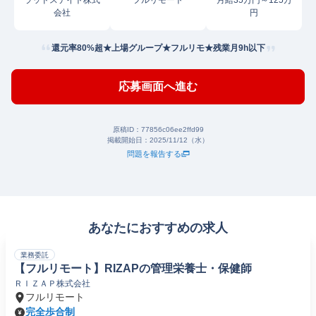
ラッドステイト株式
フルリモート
月給35万円～125万
会社
円
還元率80%超★上場グループ★フルリモ★残業月9h以下
応募画面へ進む
原稿ID：
77856c06ee2ffd99
掲載開始日：
2025/11/12（水）
問題を報告する
あなたにおすすめの求人
業務委託
【フルリモート】RIZAPの管理栄養士・保健師
ＲＩＺＡＰ株式会社
フルリモート
完全歩合制