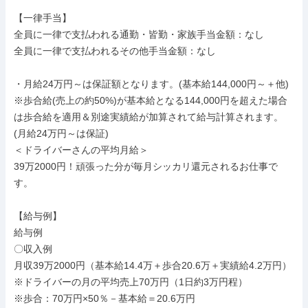
【一律手当】

全員に一律で支払われる通勤・皆勤・家族手当金額：なし

全員に一律で支払われるその他手当金額：なし

・月給24万円～は保証額となります。(基本給144,000円～＋他)

※歩合給(売上の約50%)が基本給となる144,000円を超えた場合
は歩合給を適用＆別途実績給が加算されて給与計算されます。

(月給24万円～は保証)

＜ドライバーさんの平均月給＞

39万2000円！頑張った分が毎月シッカリ還元されるお仕事で
す。

【給与例】

給与例

〇収入例

月収39万2000円（基本給14.4万＋歩合20.6万＋実績給4.2万円）

※ドライバーの月の平均売上70万円（1日約3万円程）

※歩合：70万円×50％－基本給＝20.6万円
