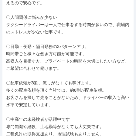
えるので安心です。

〇人間関係に悩みが少ない

タクシードライバーは一人で仕事をする時間が多いので、職場内
のストレスが少ない仕事です。

〇日勤・夜勤・隔日勤務の3パターンアリ。

時間帯ごと様々な働き方可能が可能です。

高収入を目指す方、プライベートの時間を大切にしたい方など、
ご希望に合わせて働けます。

〇配車依頼が8割、流しがなくても稼げます。

多くの配車依頼を頂く当社では、約8割が配車依頼。

お客さんを探して走ることがないため、ドライバーの収入も高い
水準で安定しています。

〇中⾼年の未経験者が活躍中です

専⾨知識や経験、⼟地勘等がなくても⼤丈夫です。

⼆種免許の取得⽀援あり。地理試験もありません。
