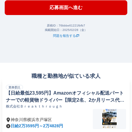
応募画面へ進む
原稿ID：
76bbbe61221fbfb7
掲載開始日：
2025/02/28（金）
問題を報告する
職種と勤務地が似ている求人
業務委託
【日給最低23,595円】Amazonオフィシャル配送パート
ナーでの軽貨物ドライバー【限定2名、2か月リース代無
株式会社Ｂｒｅａｋｔｈｒｏｕｇｈ
料】
神奈川県横浜市戸塚区
日給2万3595円～2万4828円