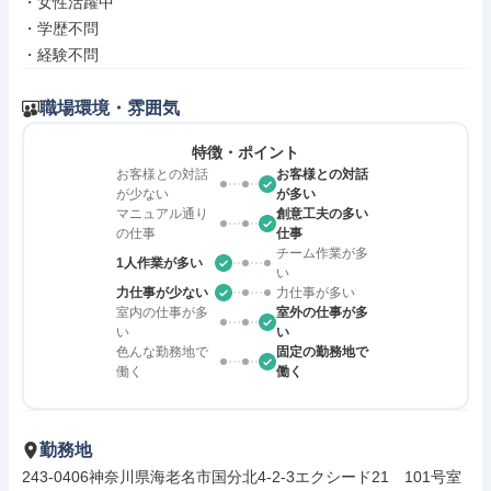
・女性活躍中

・学歴不問

・経験不問
職場環境・雰囲気
特徴・ポイント
お客様との対話
お客様との対話
が少ない
が多い
マニュアル通り
創意工夫の多い
の仕事
仕事
チーム作業が多
1人作業が多い
い
力仕事が少ない
力仕事が多い
室内の仕事が多
室外の仕事が多
い
い
色んな勤務地で
固定の勤務地で
働く
働く
勤務地
243-0406神奈川県海老名市国分北4-2-3エクシード21　101号室