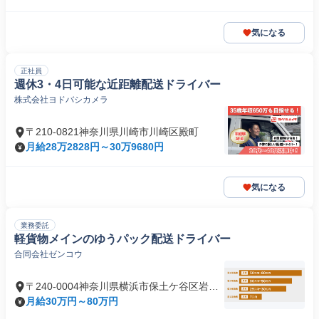
気になる
正社員
週休3・4日可能な近距離配送ドライバー
株式会社ヨドバシカメラ
〒210-0821神奈川県川崎市川崎区殿町
月給28万2828円～30万9680円
気になる
業務委託
軽貨物メインのゆうパック配送ドライバー
合同会社ゼンコウ
〒240-0004神奈川県横浜市保土ケ谷区岩間
町
月給30万円～80万円