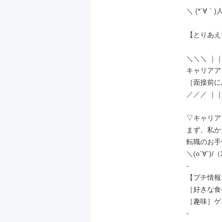
＼ (*´∀｀)人
【とりあえ
＼＼＼ ｜｜
キャリアア
［面接前に
／／／ ｜｜
▽キャリア
まず、私か
転職のお手
＼(o´∀`)
-

【プチ情報】
［好きな食
［趣味］ゲ
-
