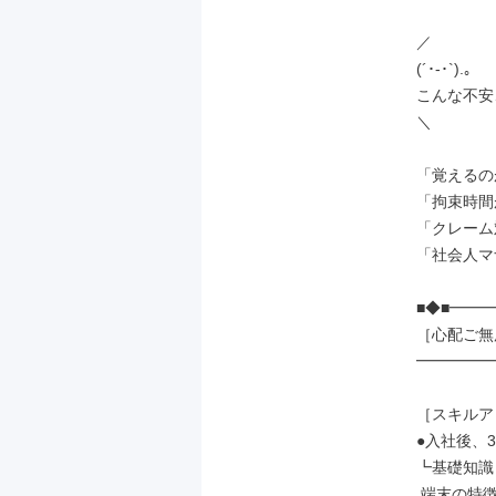
／

(´･-･`).｡

こんな不安
＼

「覚えるの
「拘束時間
「クレーム
「社会人マ
■◆■━━━
［心配ご無
━━━━━━
［スキルア
●入社後、3
┗基礎知識

 端末の特徴や機能
