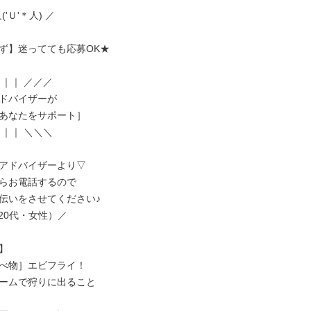
('Ｕ'＊人) ／

ず】迷ってても応募OK★

｜｜ ／／／

ドバイザーが

あなたをサポート］

｜｜ ＼＼＼

アドバイザーより▽

らお電話するので

伝いをさせてください♪

/（20代・女性）／



べ物］エビフライ！

ームで狩りに出ること
