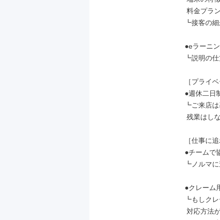
 料金プランなど

┗接客の細
●eラーニン
┗説明の仕
［プライベ
●週休二日
┗ご来店は
 残業はしないのが当たり前です。

［仕事に追
●チームで
┗ノルマに
●クレーム
┗もしクレ
 対応方法が明確だから安心♪
