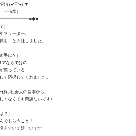
介(●'▽'●) ▼

━━━━━━━■◆■

？］

年フリーター。

職を…と入社しました。

め手は？］

リアならではの

が整っている！

して応援してくれました。

研修は社会人の基本から。

しくなくても問題ないです♪

は？］

んでもらうこと！

増えていて嬉しいです！
