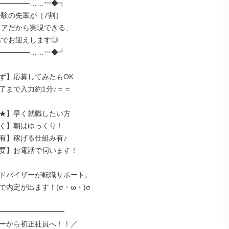
─────……━◆┓

─────……━◆┛

ず】応募してみたもOK

了まで入力約1分♪＝＝

★】早く就職したい方

く】朝はゆっくり！

有】稼げる仕組み有♪

要】お電話で伺います！

ドバイザーが転職サポート。

内定が出ます！(σ・ω・)σ

━━━━━━━━━━

ーから初正社員へ！！／
