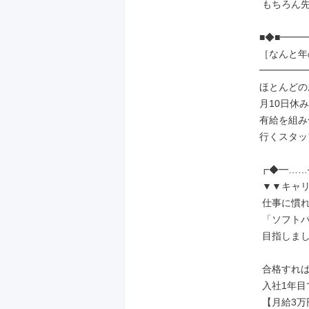
 もちろん先輩もサポート◎

■◆■━━━
［なんと年の
━━━━━━
ほとんどの
月10日休み
有給を組み
行くスタッ
┏◆━……─
 ▼▼キャリアアップ▼▼

 仕事に慣れてきたら

 「ソフトバンク資格認定制度」を

 目指しましょう！

 合格すれば

 入社1年目でも

 【月給3万円】UPの例も！
