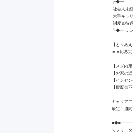
┏◆━……─
 社会人未経験の先輩が［7割］

 大手キャリアだから実現できる、

 制度＆待遇でお迎えします◎

┗◆━……─
【とりあえ
＝＝応募完
【スグ内定
【お家の近
【インセン
【履歴書不
キャリアア
最短１週間で
■◆■━━
＼フリータ