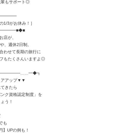
━━━━

1/3がお休み！］

━━━■◆■

お店が、

や、週休2日制。

合わせて長期の旅行に

フもたくさんいますよ◎

──────……━◆┓
