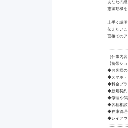
あなたの経
志望動機を
上手く説明
伝えたいこ
面接でのア
::::::::::::::::::
［仕事内容］
【携帯ショ
◆お客様の
◆スマホ・
◆料金プラ
◆新規契約
◆修理や保
◆各種相談
◆在庫管理
◆レイアウ
::::::::::::::::::