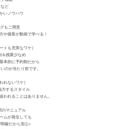
かいノウハウ

グもご用意

方や接客が動画で学べる！

ートも充実なワケ］

制＆残業少なめ

基本的に予約制だから

われないワケ］

協力するスタイル

追われることはありません。

用のマニュアル

ームが発生しても
