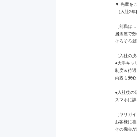
▼ 先輩をご紹
 （入社2年目・25歳）

━━━━━
［前職は…
居酒屋で数
そろそろ就
［入社の決
●大手キャ
制度＆待遇
両親も安心
●入社後の
スマホに詳
［ヤリガイ
お客様に喜
その機会が