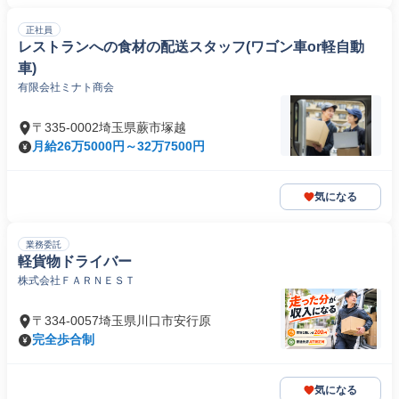
正社員
レストランへの食材の配送スタッフ(ワゴン車or軽自動
車)
有限会社ミナト商会
〒335-0002埼玉県蕨市塚越
月給26万5000円～32万7500円
気になる
業務委託
軽貨物ドライバー
株式会社ＦＡＲＮＥＳＴ
〒334-0057埼玉県川口市安行原
完全歩合制
気になる