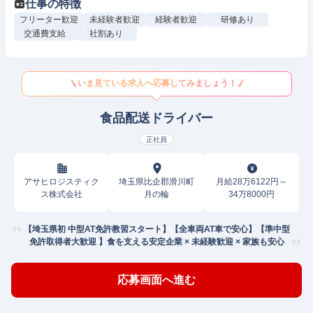
仕事の特徴
フリーター歓迎
未経験者歓迎
経験者歓迎
研修あり
交通費支給
社割あり
いま見ている求人へ応募してみましょう！
食品配送ドライバー
正社員
アサヒロジスティク
埼玉県比企郡滑川町
月給28万6122円～
ス株式会社
月の輪
34万8000円
【埼玉県初 中型AT免許教習スタート】【全車両AT車で安心】【準中型
免許取得者大歓迎 】食を支える安定企業 × 未経験歓迎 × 家族も安心
応募画面へ進む