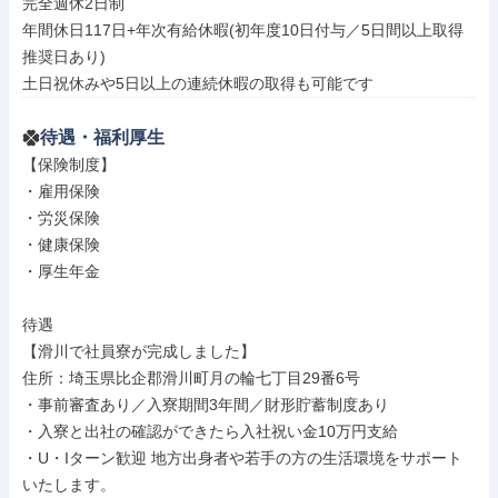
完全週休2日制

年間休日117日+年次有給休暇(初年度10日付与／5日間以上取得
推奨日あり)

土日祝休みや5日以上の連続休暇の取得も可能です
待遇・福利厚生
【保険制度】

・雇用保険

・労災保険

・健康保険

・厚生年金

待遇

【滑川で社員寮が完成しました】

住所：埼玉県比企郡滑川町月の輪七丁目29番6号

・事前審査あり／入寮期間3年間／財形貯蓄制度あり

・入寮と出社の確認ができたら入社祝い金10万円支給

・U・Iターン歓迎 地方出身者や若手の方の生活環境をサポート
いたします。
