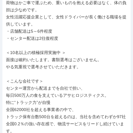
荷物はかご車で運ぶため、重いものを抱える必要はなく、体の負
担は少なめです。

女性活躍応援企業として、女性ドライバーが長く働ける職場を提
供しています。

・店舗配送は5～6件程度

・センター配送は2往復程度

＜10名以上の積極採用実施中 ＞

面接は確約いたします。書類選考はございません。

やる気重視で選考させていただきます。

＜こんな会社です＞

センター運営から配送までを自社で担い、

毎日500万人の食を支えているアサヒロジスティクス。

特に“トラック力”が自慢

全国62000社を超える事業者の中で、

トラック保有台数500台を超えるのは、当社を含めてわずか97社

全国0.2％の強い存在感で、物流サービスをリードし続けていま
す。
