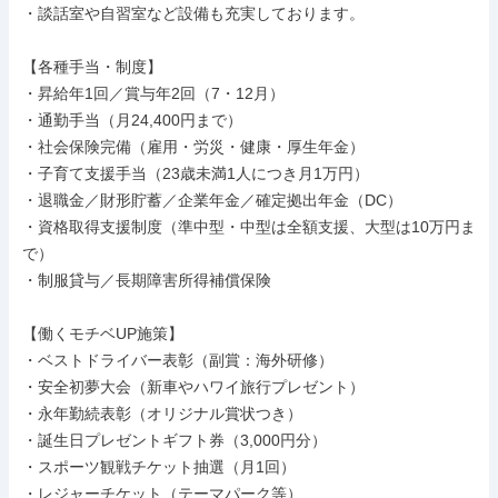
・談話室や自習室など設備も充実しております。

【各種手当・制度】

・昇給年1回／賞与年2回（7・12月）

・通勤手当（月24,400円まで）

・社会保険完備（雇用・労災・健康・厚生年金）

・子育て支援手当（23歳未満1人につき月1万円）

・退職金／財形貯蓄／企業年金／確定拠出年金（DC）

・資格取得支援制度（準中型・中型は全額支援、大型は10万円ま
で）

・制服貸与／長期障害所得補償保険

【働くモチベUP施策】

・ベストドライバー表彰（副賞：海外研修）

・安全初夢大会（新車やハワイ旅行プレゼント）

・永年勤続表彰（オリジナル賞状つき）

・誕生日プレゼントギフト券（3,000円分）

・スポーツ観戦チケット抽選（月1回）

・レジャーチケット（テーマパーク等）
