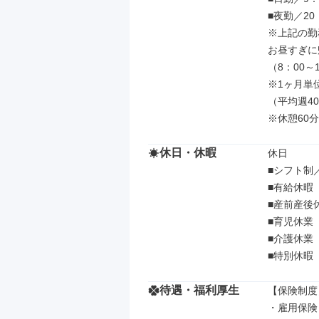
■夜勤／20：
※上記の勤
お昼すぎに
（8：00～1
※1ヶ月単
（平均週40
※休憩60分
休日・休暇
休日

■シフト制／
■有給休暇
■産前産後
■育児休業

■介護休業

■特別休暇
待遇・福利厚生
【保険制度】
・雇用保険
