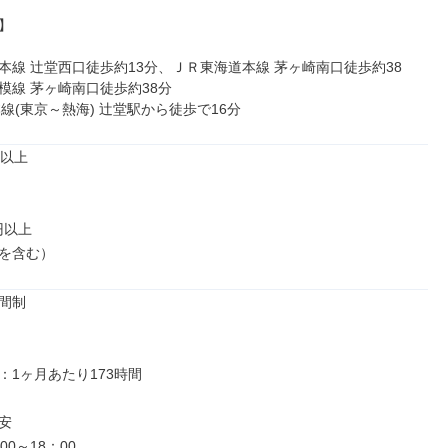


本線 辻堂西口徒歩約13分、ＪＲ東海道本線 茅ヶ崎南口徒歩約38
模線 茅ヶ崎南口徒歩約38分

本線(東京～熱海) 辻堂駅から徒歩で16分
以上

円以上

を含む）
間制

1ヶ月あたり173時間



0～18：00
