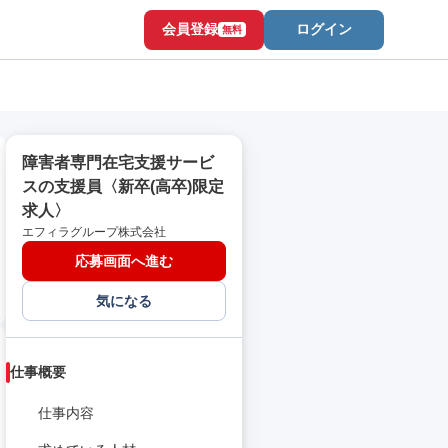
会員登録
ログイン
無料
障害者専門在宅支援サービ
スの支援員〈新卒(高卒)限定
求人〉
エフィラグループ株式会社
応募画面へ進む
気になる
仕事概要
仕事内容