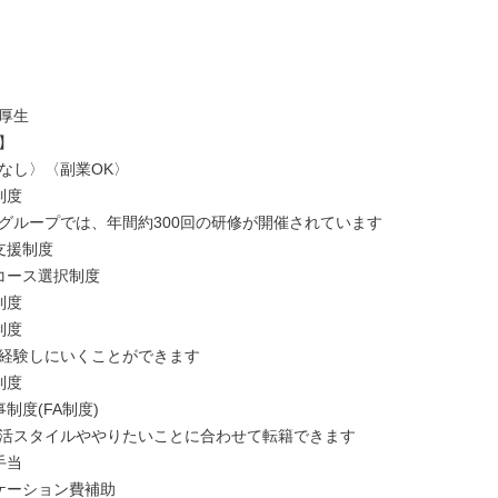
厚生



なし〉〈副業OK〉

度

グループでは、年間約300回の研修が開催されています

援制度

コース選択制度

度

度

経験しにいくことができます

度

制度(FA制度)

活スタイルややりたいことに合わせて転籍できます

当

ケーション費補助
