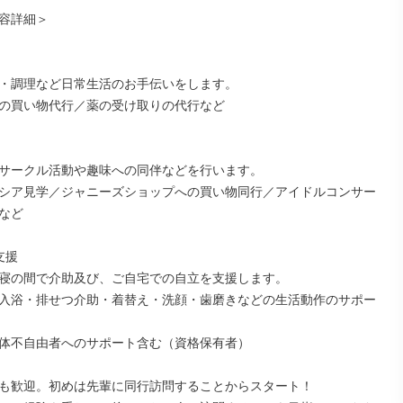
容詳細＞

・調理など日常生活のお手伝いをします。

の買い物代行／薬の受け取りの代行など

サークル活動や趣味への同伴などを行います。

シア見学／ジャニーズショップへの買い物同行／アイドルコンサー
など

援

寝の間で介助及び、ご自宅での自立を支援します。

入浴・排せつ介助・着替え・洗顔・歯磨きなどの生活動作のサポー
体不自由者へのサポート含む（資格保有者）

も歓迎。初めは先輩に同行訪問することからスタート！
