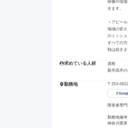
研修や現場
きます。

＜アピール
地域の皆さ
のミッショ
すべての方
戦は続きま
求めている人材
資格

新卒高卒の
〒253-0
勤務地
Goo
障害者専門
勤務地備考

神奈川県茅