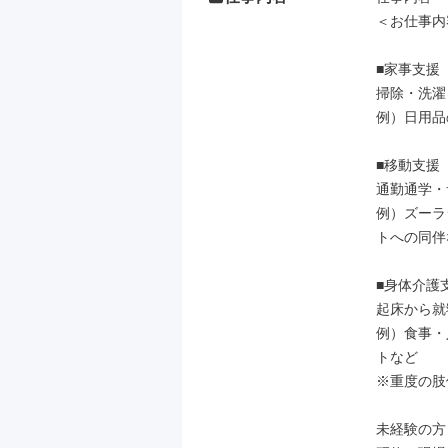
＜お仕事内
■家事支援

掃除・洗濯
例）日用品
■移動支援

通勤通学・
例）ズーラ
トへの同伴
■身体介護支
起床から就
例）食事・
トなど

※重度の肢
未経験の方