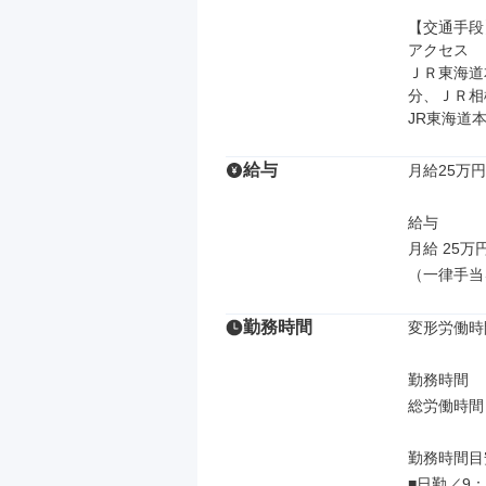
【交通手段】
アクセス

ＪＲ東海道
分、ＪＲ相
JR東海道
給与
月給25万円
給与

月給 25万
（一律手当
勤務時間
変形労働時
勤務時間

総労働時間：
勤務時間目安
■日勤／9：0