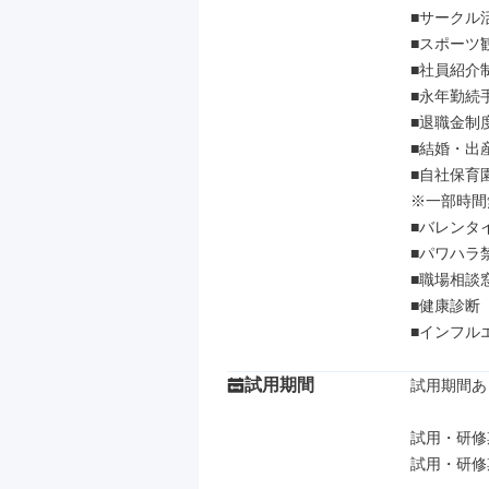
■サークル
■スポーツ
■社員紹介制
■永年勤続手
■退職金制度
■結婚・出産
■自社保育
※一部時間
■バレンタ
■パワハラ
■職場相談窓
■健康診断

■インフル
試用期間
試用期間あり
試用・研修