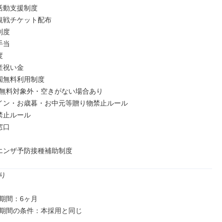
活動支援制度

観戦チケット配布

度

当



祝い金

園無料利用制度

無料対象外・空きがない場合あり

イン・お歳暮・お中元等贈り物禁止ルール

禁止ルール

口

エンザ予防接種補助制度


期間：6ヶ月
