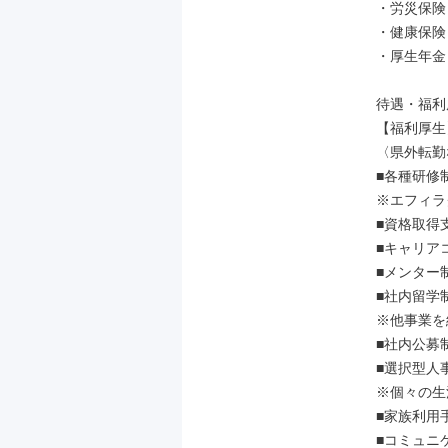
・労災保険

・健康保険

・厚生年金

待遇・福利
【福利厚生】
〈県外転勤
■各種研修制
※エフィラ
■資格取得支
■キャリア
■メンター制
■社内留学制
※他事業を
■社内公募制
■選択型人事
※個々の生
■家族利用手
■コミュニ