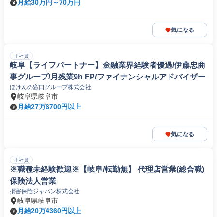
月給30万円～70万円
気になる
正社員
岐阜【ライフパートナー】金融業界経験者優遇/伊藤忠商
事グループ/月残業9h FP/ファイナンシャルアドバイザー
ほけんの窓口グループ株式会社
岐阜県岐阜市
月給27万6700円以上
気になる
正社員
※職種未経験歓迎※【岐阜/転勤無】 代理店営業(総合職)
保険法人営業
損害保険ジャパン株式会社
岐阜県岐阜市
月給20万4360円以上