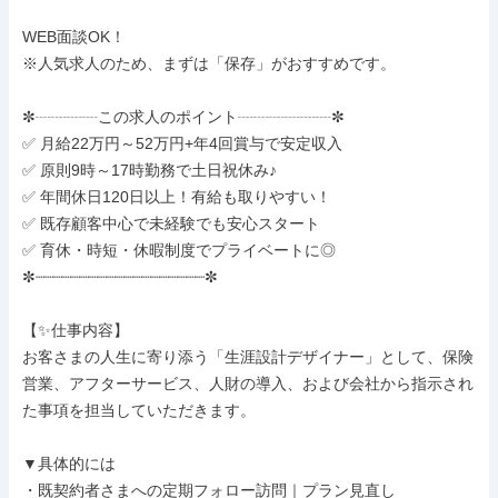
WEB面談OK！

※人気求人のため、まずは「保存」がおすすめです。

✼┈┈┈┈この求人のポイント┈┈┈┈┈┈✼

✅ 月給22万円～52万円+年4回賞与で安定収入

✅ 原則9時～17時勤務で土日祝休み♪

✅ 年間休日120日以上！有給も取りやすい！

✅ 既存顧客中心で未経験でも安心スタート

✅ 育休・時短・休暇制度でプライベートに◎

✼┈┈┈┈┈┈┈┈┈┈┈┈┈┈┈┈┈┈┈✼

【✨仕事内容】

お客さまの人生に寄り添う「生涯設計デザイナー」として、保険
営業、アフターサービス、人財の導入、および会社から指示され
た事項を担当していただきます。

▼具体的には

・既契約者さまへの定期フォロー訪問｜プラン見直し
