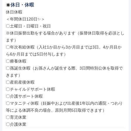
休日・休暇
休日休暇

＜年間休日120日✨＞

〇土曜日・日曜日・祝日

※休日振替出勤をする場合があります（振替休日取得を必須とし
ます）

〇年次有給休暇（入社1か目から3か月目までは3日、4か月目か
ら6か月目までは5日付与します）

〇療養休暇

〇孫誕生休暇（お孫さんが誕生する際、3日間特別公休を取得で
きます）

〇産前産後休暇

〇チャイルドサポート休暇

〇介護サポート休暇

〇マタニティ休暇（妊娠中および出産後1年以内の通院・つわり
等による体調不良の場合、原則月間5日取得できます）

〇育児休業

〇介護休業