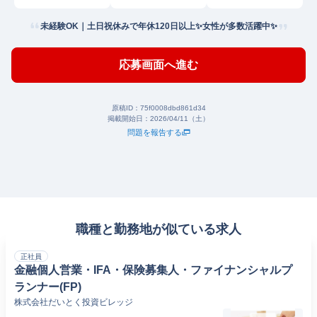
未経験OK｜土日祝休みで年休120日以上✨女性が多数活躍中✨
応募画面へ進む
原稿ID：
75f0008dbd861d34
掲載開始日：
2026/04/11（土）
問題を報告する
職種と勤務地が似ている求人
正社員
金融個人営業・IFA・保険募集人・ファイナンシャルプ
ランナー(FP)
株式会社だいとく投資ビレッジ