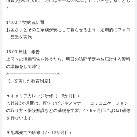
情報交換のために、時にはチームのみんなでランチをすることも
♪

14:00 ご契約者訪問

お客さまとそのご家族が安心して暮らせるよう、定期的にフォロ
ー営業を実施

16:00 帰社・報告

上司への活動報告を終えたら、明日の訪問予定やお届けする資料
の準備をして帰宅

✼┈┈┈┈┈┈┈┈┈┈┈┈┈┈┈┈┈┈┈✼

【✨充実した教育制度】

▼キャリアカレッジ研修（～6か月目）

入社後3か月間は、座学でビジネスマナー・コミュニケーション
の取り方・保険知識などの基礎を学習。4～6ヶ月目にはOJT研修
を行ないます。

▼配属先での研修（7～12か月目）
