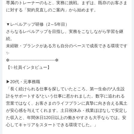
専属のトレーナーのもと、実務に挑戦。まずは、既存のお客さま
に対する「契約見直しのご案内」から始めます。

▼レベルアップ研修（2～5年目）

さらなるレベルアップを目指し、実務をこなしながら学習を継
続。

未経験・ブランクがある方も自分のペースで成長できる環境です
✨

✼┈┈┈┈┈┈┈┈┈┈┈┈┈┈┈┈┈┈┈✼

【✨社員インタビュー】

▶20代・元事務職

「長く続けられる仕事を探していたところ、第一生命の*人生設
計をサポートする*という仕事に惹かれました。数字に追われる
営業ではなく、お客さまのライフプランに真摯に向き合える風土
が安心感を与えてくれます。土日祝休み・残業ほぼなしで安定し
た収入と、年間休日120日以上の働きやすさも大手ならでは。安
心してキャリアをスタートできる環境でした。」
