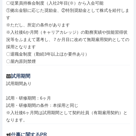
〇従業員持株会制度（入社2年目(※）から入会可能

①拠出金額に応じた奨励金、②特別奨励金として株式を給付しま
す

※ただし、所定の条件があります

※入社後6か月間（キャリアカレッジ）の勤務実績や技能習得状
況等をふまえて選考し、７か月目に改めて無期雇用契約としての
採用となります

〇退職金制度（勤続3年以上ほか要件あり）

〇屋内原則禁煙
試用期間
試用期間あり

試用・研修期間：6ヶ月

試用・研修期間の条件：本採用と同じ

※入社後6ヶ月間は試用期間として契約社員（有期雇用契約）と
仕事に関するPR