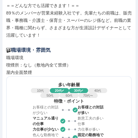
＝＝どんな方でも活躍できます！＝＝

89％のメンバーが営業未経験入社です。先輩たちの前職は、販売
職・事務職・介護士・保育士・スーパーのレジ係など。前職の業
界・職種に関わらず、さまざまな方が生涯設計デザイナーとして
活躍しています！
職場環境・雰囲気
職場環境

喫煙所：なし（敷地内全て禁煙）

屋内全面禁煙
多い年齢層
10
20
30
40
代
代
代
代
50
60
70
代
代
代〜
特徴・ポイント
お客様との対話
お客様との対話
が少ない
が多い
マニュアル通り
創意工夫の多い
の仕事
仕事
力仕事が少ない
力仕事が多い
色んな勤務地で
固定の勤務地で