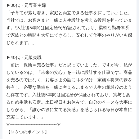
▶30代・元専業主婦

「子育てが落ち着き、家庭と両立できる仕事を探していました。
当社では、お客さまと一緒に人生設計を考える役割を担っていま
す。*入社後5年間は固定給*が保証されており、柔軟な勤務体系
で家族との時間も大切にできるし、安心して仕事のやりがいも感
じられます。」

▶40代・元販売職

「前は「保険＝売る仕事」だと思っていました。ですが今、私が
しているのは、「未来の安心」を一緒に設計する仕事です。商品
を売るのではなく、お客さまの話に耳を傾け、家族や将来の夢を
共有し、必要な準備を一緒に考える…まるで人生の相談役のよう
な存在です。入社後5年間は固定給が保証されており、賞与もあ
るため生活も安定。土日祝日もお休みで、自分のペースを大事に
しながら、「誰かの役に立てる実感」を感じられる毎日が本当に
充実しています。」

✼┈┈┈┈┈┈┈┈┈┈┈┈┈┈┈┈┈┈┈✼

【✨３つのポイント】
