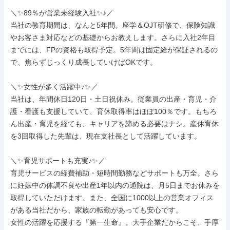
＼✨89％が営業未経験入社✨♪／

当社の教育期間は、なんと5年間。座学＆OJT研修で、保険知識
やお客さま対応などの基礎からお教えします。さらに入社2年目
までには、FPの資格も取得予定。5年間は固定給が保証されるの
で、焦らずじっくり成長していけばOKです。

＼✨女性が多く活躍中♪✨／

当社は、年間休日120日・土日祝休み。従業員の出産・育児・介
護・看護も支援していて、育休取得率はほぼ100％です。もちろ
ん出産・育児を経ても、キャリアを諦める必要はナシ。産休育休
を3回取得した先輩は、現在支社長として活躍しています。

＼✨育児サポートも充実♪✨／

育児サービスの経費補助・短時間勤務などサポートも万全。さら
に妊娠中の体調不良や出産1年以内の通院は、月5日までお休みを
取得していただけます。また、全国に1000以上の営業オフィス
がある当社だから、家族の転勤があっても安心です。

女性の活躍を応援する『第一生命』。大手企業だからこそ、手厚