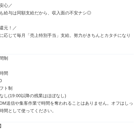
安心／

も給与は同額支給だから、収入面の不安ナシ◎

還元！／

に応じて毎月「売上特別手当」支給。努力がきちんとカタチになり
間制

時間



フト制

し(19:00以降の残業はほぼなし)

DM送信や集客作業で時間を奪われることはありません。オフはしっ
時間として使ってください。

