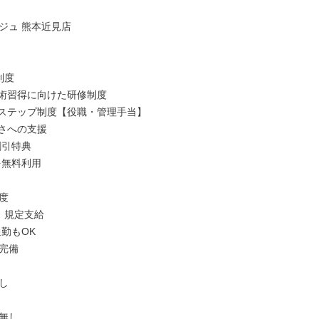
ジュ 熊本近見店

度

技術習得に向けた研修制度

アステップ制度【役職・管理手当】

さへの支援



 規定支給

勤もOK

完備



無し
