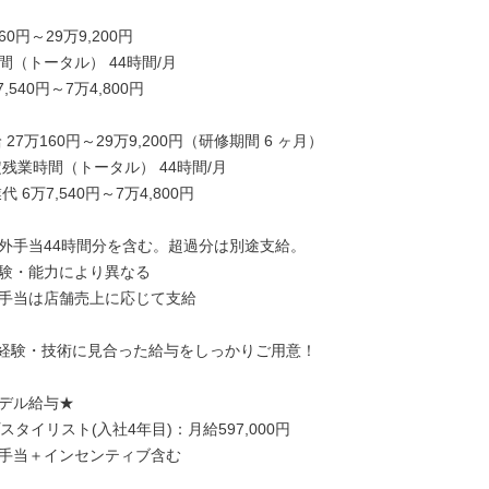
60円～29万9,200円

（トータル） 44時間/月

,540円～7万4,800円

27万160円～29万9,200円（研修期間 6 ヶ月）

残業時間（トータル） 44時間/月

 6万7,540円～7万4,800円

外手当44時間分を含む。超過分は別途支給。

験・能力により異なる

手当は店舗売上に応じて支給

経験・技術に見合った給与をしっかりご用意！

デル給与★

スタイリスト(入社4年目)：月給597,000円

手当＋インセンティブ含む
