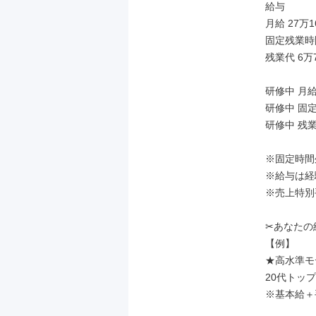
給与

月給 27万1
固定残業時間
残業代 6万7
研修中 月給 
研修中 固定
研修中 残業代
※固定時間
※給与は経
※売上特別
✂あなたの
【例】

★高水準モ
20代トップ
※基本給＋