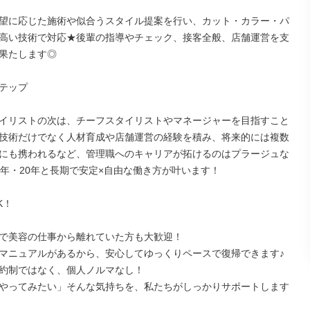
望に応じた施術や似合うスタイル提案を行い、カット・カラー・パ
高い技術で対応★後輩の指導やチェック、接客全般、店舗運営を支
果たします◎

テップ

イリストの次は、チーフスタイリストやマネージャーを目指すこと
技術だけでなく人材育成や店舗運営の経験を積み、将来的には複数
にも携われるなど、管理職へのキャリアが拓けるのはプラージュな
0年・20年と長期で安定×自由な働き方が叶います！

！

で美容の仕事から離れていた方も大歓迎！

マニュアルがあるから、安心してゆっくりペースで復帰できます♪

約制ではなく、個人ノルマなし！

やってみたい」そんな気持ちを、私たちがしっかりサポートします