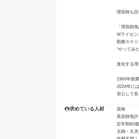
理容師も目
「理容師免
Wライセン
勤務スケジ
“やってみ
進化する理
1960年
2024年
安心して長
求めている人材
資格

美容師免許

定年制60歳
主婦・主夫
学歴不問！