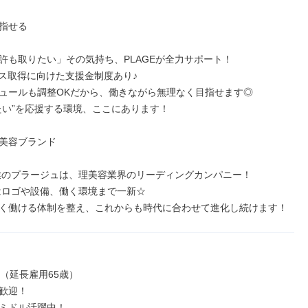
指せる

許も取りたい」その気持ち、PLAGEが全力サポート！

ス取得に向けた支援金制度あり♪

ュールも調整OKだから、働きながら無理なく目指せます◎

たい”を応援する環境、ここにあります！

美容ブランド

創業のプラージュは、理美容業界のリーディングカンパニー！

にはロゴや設備、働く環境まで一新☆

く働ける体制を整え、これからも時代に合わせて進化し続けます！
（延長雇用65歳）

歓迎！

ミドル活躍中！
