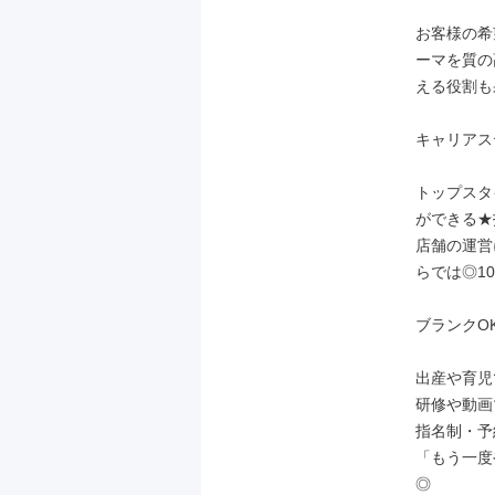
お客様の希
ーマを質の
える役割も
キャリアス
トップスタ
ができる★
店舗の運営
らでは◎1
ブランクOK
出産や育児
研修や動画
指名制・予
「もう一度
◎
