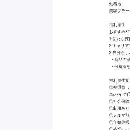
勤務地

美容プラー
福利厚生

おすすめ3制
1 新たな
2 キャリ
3 自分らし
 ・商品の割引特典

 ・保養所を無料利用

福利厚生制度
◎交通費 ：
車/バイク通
◎社会保険
◎制服あり

◎ノルマ無し
◎年始休暇

◎残業ほぼ