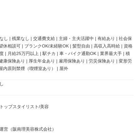
し | 残業なし | 交通費支給 | 主婦・主夫活躍中 | 有給あり | 社会保
希望休相談可 | ブランクOK/未経験OK | 髪型自由 | 高収入高時給 | 資格
 | 月給25万円以上 | 駅チカ | 車・バイク通勤OK | 業界最大手 | 積
 健康保険あり | 厚生年金あり | 雇用保険あり | 労災保険あり | 変形労
 屋内原則禁煙（喫煙室あり） | 屋外
し
トップスタイリスト/美容

運営（阪南理美容株式会社）
