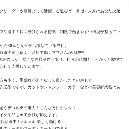
クリーダーや店長として活躍する道など、目指す未来はあなた次第
フ活躍中！長く続けられる待遇・制度で働きやすい環境が整ってい
が約66％と女性が活躍している当社。

取得実績も多く、時短で働くママさんが活躍中！

日休みのほか、様々な休暇制度もあり、自分の時間もしっかりと取得で
会社で支援しています。

方も多く、手荒れが無くなって良かったとの声も☆

許必須ですが、カットやシャンプー、カラーなどの美容師業務はあ
思うデコルテの魅力！こんな方にピッタリ！

イク用品も全て会社が揃えます。

30代活躍中！わいわい楽しく働ける！

ルのトータルコーディネートができる！
