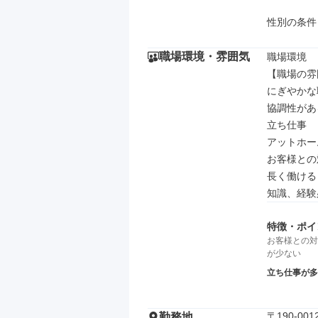
性別の条件
職場環境・雰囲気
職場環境

【職場の雰
にぎやかな
協調性がある
立ち仕事

アットホーム
お客様との
長く働ける

知識、経験
特徴・ポイ
お客様との対
が少ない
立ち仕事が多
〒190-0
勤務地