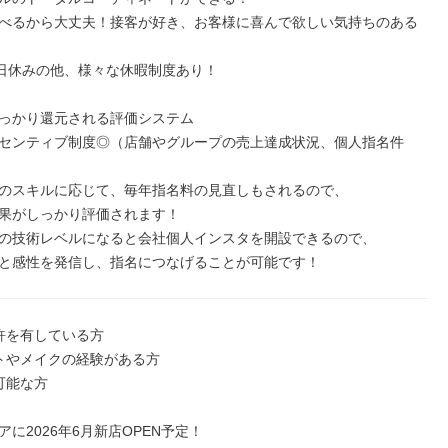
べるから大丈夫！接客が好き、お客様に喜んで欲しい気持ちのある
0日休みの他、様々な休暇制度あり！

っかり還元される評価システム

センティブ制度◎（店舗やグループの売上達成状況、個人指名件
のスキルに応じて、毎年指名料の見直しもされるので、

果がしっかり評価されます！

の技術レベルになると会社個人インスタを開設できるので、

と感性を発信し、指名につなげることが可能です！
許を有している方

トやメイクの経験がある方

能な方

に2026年6月新店OPEN予定！
