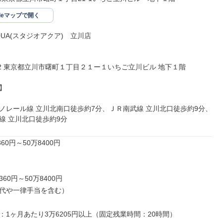
gleマップで開く
AQUA(スタジオアクア)　立川店

012 東京都立川市曙町１丁目２１ー１いちご立川ビル 地下１階



ノレール線 立川北南口徒歩約7分、ＪＲ南武線 立川北口徒歩約9分、
線 立川北口徒歩約9分
60円～50万8400円

360円～50万8400円

代や一律手当を含む）

：1ヶ月あたり3万6205円以上（固定残業時間：20時間）
