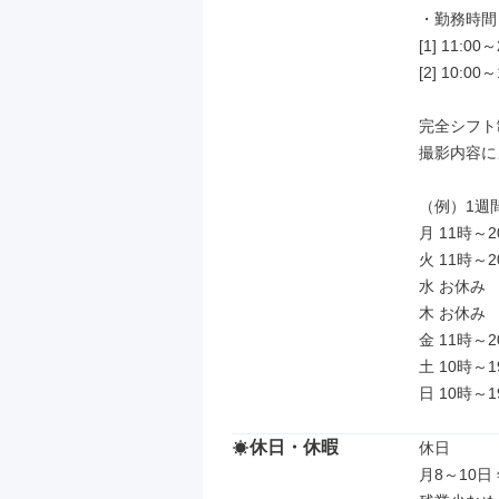
・勤務時間：
[1] 11:00～
[2] 10:00～
完全シフト
撮影内容に
（例）1週
月 11時～2
火 11時～2
水 お休み

木 お休み

金 11時～2
土 10時～1
日 10時～1
休日・休暇
休日

月8～10日 