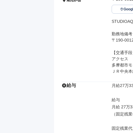
Goo
STUDIO
勤務地備考

〒190-0
【交通手段】
アクセス

多摩都市モ
ＪＲ中央本
給与
月給27万33
給与

月給 27万3
（固定残業
固定残業代