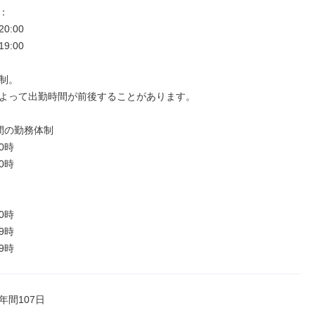


20:00

19:00

制。

よって出勤時間が前後することがあります。

間の勤務体制

0時

0時

0時

9時

9時
年間107日
