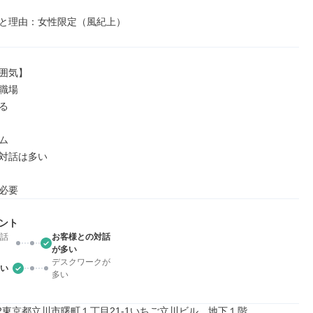
と理由：女性限定（風紀上）
囲気】

職場





対話は多い

必要
ント
話
お客様との対話
が多い
デスクワークが
い
多い
012東京都立川市曙町１丁目21-1いちご立川ビル　地下１階