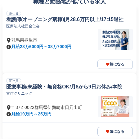
職種と勤務地が似ている求人
正社員
看護師(オープニング病棟)|月28.6万円以上/17:15退社
医療法人社団全仁会
群馬県桐生市
月給28万6000円～38万7000円
気になる
正社員
医療事務/未経験・無資格OK/月8から9日お休み/本院
古作クリニック
〒372-0022群馬県伊勢崎市日乃出町
月給19万円～25万円
気になる