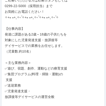
ご応募いただける方は応募ボタンもしくは

0299-22-5000（採用担当）まで

お気軽にお電話ください！

✧+⁎ ⁎+˳✧༚ ̊✧+⁎ ⁎+˳✧༚ ̊✧+⁎ ⁎+˳✧༚ ̊✧

【仕事内容】

発達に課題がある2歳～18歳の子供たちを

対象にした児童発達支援・放課後等

デイサービスでの業務をお任せします。

（児童数:約10名）

＜主な業務内容＞

✅遊び、宿題、創作、運動などの療育支援

✅集団プログラム(料理・掃除・運動)の

 支援

✅送迎業務

✅児童発達支援・

放課後等デイサービスの運営全般
