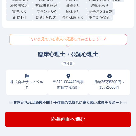
経験者歓迎
有資格者歓迎
研修あり
退職金あり
賞与あり
ブランクOK
育休あり
完全週休2日制
面接1回
駅近5分以内
長期休暇あり
第二新卒歓迎
いま見ている求人へ応募してみましょう！
臨床心理士・公認心理士
正社員
株式会社サシノベル
〒371-0044群馬県
月給26万8200円～
テ
前橋市荒牧町
33万2000円
資格があれば経験不問！子供達の気持ちに寄り添い成長をサポート
応募画面へ進む