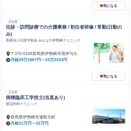
気になる
正社員
往診・訪問診療での介護事務 / 初任者研修 / 常勤(日勤の
み)
医療法人社団平郁会 みんなの伊勢崎クリニック
〒370-0105群馬県伊勢崎市境伊与久
月給29万1667円～33万3333円
気になる
正社員
病棟臨床工学技士(当直あり)
渡辺内科クリニック
群馬県伊勢崎市連取元町
月給31万円～32万円