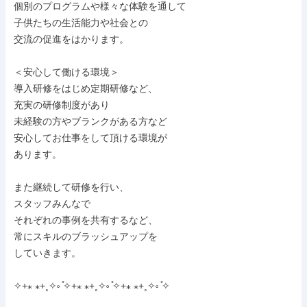
個別のプログラムや様々な体験を通して

子供たちの生活能力や社会との

交流の促進をはかります。

＜安心して働ける環境＞

導入研修をはじめ定期研修など、

充実の研修制度があり

未経験の方やブランクがある方など

安心してお仕事をして頂ける環境が

あります。

また継続して研修を行い、

スタッフみんなで

それぞれの事例を共有するなど、

常にスキルのブラッシュアップを

していきます。

✧+⁎ ⁎+˳✧༚ ̊✧+⁎ ⁎+˳✧༚ ̊✧+⁎ ⁎+˳✧༚ ̊✧
