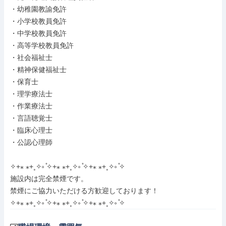
・幼稚園教諭免許

・小学校教員免許

・中学校教員免許

・高等学校教員免許

・社会福祉士

・精神保健福祉士

・保育士

・理学療法士

・作業療法士

・言語聴覚士

・臨床心理士

・公認心理師

✧+⁎ ⁎+˳✧༚ ̊✧+⁎ ⁎+˳✧༚ ̊✧+⁎ ⁎+˳✧༚ ̊✧

施設内は完全禁煙です。

禁煙にご協力いただける方歓迎しております！

✧+⁎ ⁎+˳✧༚ ̊✧+⁎ ⁎+˳✧༚ ̊✧+⁎ ⁎+˳✧༚ ̊✧