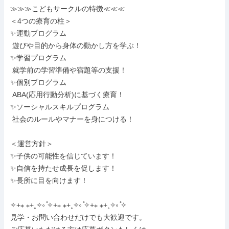
≫≫≫こどもサークルの特徴≪≪≪

＜4つの療育の柱＞

✨運動プログラム

 遊びや目的から身体の動かし方を学ぶ！

✨学習プログラム

 就学前の学習準備や宿題等の支援！

✨個別プログラム

 ABA(応用行動分析)に基づく療育！

✨ソーシャルスキルプログラム

 社会のルールやマナーを身につける！

＜運営方針＞

✨子供の可能性を信じています！

✨自信を持たせ成長を促します！

✨長所に目を向けます！

✧+⁎ ⁎+˳✧༚ ̊✧+⁎ ⁎+˳✧༚ ̊✧+⁎ ⁎+˳✧༚ ̊✧

見学・お問い合わせだけでも大歓迎です。
