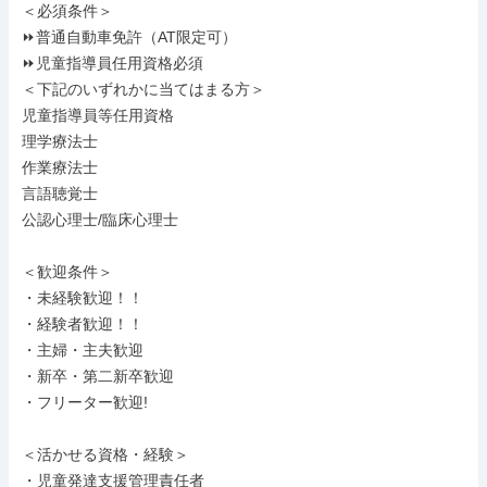
＜必須条件＞

⏩普通自動車免許（AT限定可）

⏩児童指導員任用資格必須

＜下記のいずれかに当てはまる方＞

児童指導員等任用資格

理学療法士

作業療法士

言語聴覚士

公認心理士/臨床心理士

＜歓迎条件＞

・未経験歓迎！！

・経験者歓迎！！

・主婦・主夫歓迎

・新卒・第二新卒歓迎

・フリーター歓迎!

＜活かせる資格・経験＞

・児童発達支援管理責任者
