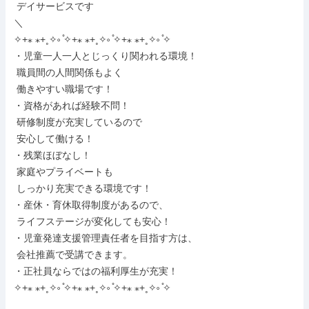
 デイサービスです

＼

✧+⁎ ⁎+˳✧༚ ̊✧+⁎ ⁎+˳✧༚ ̊✧+⁎ ⁎+˳✧༚ ̊✧

・児童一人一人とじっくり関われる環境！

 職員間の人間関係もよく

 働きやすい職場です！

・資格があれば経験不問！

 研修制度が充実しているので

 安心して働ける！

・残業ほぼなし！

 家庭やプライベートも

 しっかり充実できる環境です！

・産休・育休取得制度があるので、

 ライフステージが変化しても安心！

・児童発達支援管理責任者を目指す方は、

 会社推薦で受講できます。

・正社員ならではの福利厚生が充実！

✧+⁎ ⁎+˳✧༚ ̊✧+⁎ ⁎+˳✧༚ ̊✧+⁎ ⁎+˳✧༚ ̊✧
