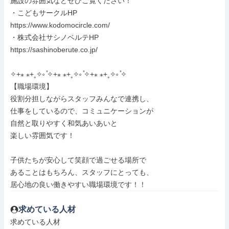
施設の雰囲気などぜひご覧ください！

・こどもサークルHP

https://www.kodomocircle.com/

・株式会社サシノベルテHP

https://sashinoberute.co.jp/

✧+⁎ ⁎+˳✧༚ ̊✧+⁎ ⁎+˳✧༚ ̊✧+⁎ ⁎+˳✧༚ ̊✧

【職場環境】

役割分担しながらスタッフみんなで連携し、

仕事をしているので、コミュニケーションが

自然と取りやすく和気あいあいと

楽しい雰囲気です！

子供たちが安心して笑顔で過ごせる場所で

あることはもちろん、スタッフにとっても、

居心地の良い働きやすい職場環境です！！
求めている人材
求めている人材
