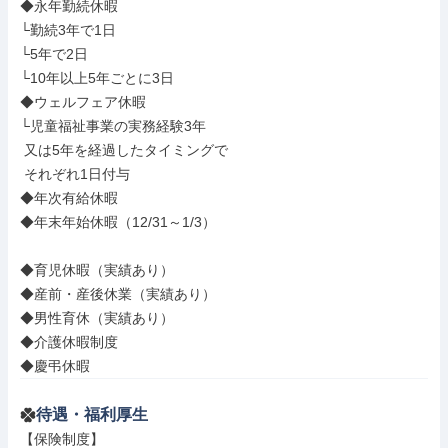
◆永年勤続休暇

└勤続3年で1日

└5年で2日

└10年以上5年ごとに3日

◆ウェルフェア休暇

└児童福祉事業の実務経験3年

 又は5年を経過したタイミングで

 それぞれ1日付与

◆年次有給休暇

◆年末年始休暇（12/31～1/3）

◆育児休暇（実績あり）

◆産前・産後休業（実績あり）

◆男性育休（実績あり）

◆介護休暇制度

◆慶弔休暇
待遇・福利厚生
【保険制度】
