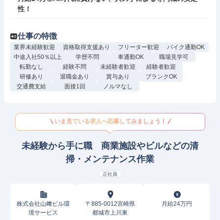
性！
仕事の特徴
業界未経験歓迎
資格取得支援あり
フリーター歓迎
バイク通勤OK
中途入社50％以上
学歴不問
車通勤OK
職場見学可
転勤なし
経験不問
未経験者歓迎
経験者歓迎
研修あり
退職金あり
賞与あり
ブランクOK
交通費支給
面接1回
ノルマなし
いま見ている求人へ応募してみましょう！
未経験から手に職 商業施設やビルなどの清
掃・メンテナンス作業
正社員
株式会社山﨑ビル環
〒885-0012宮崎県
月給24万円
境サービス
都城市上川東