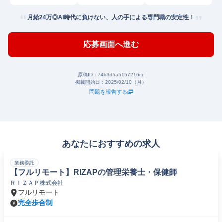
月給24万◎AI時代に負けない、人の手による専門職の安定性！
応募画面へ進む
原稿ID：
74b3d5a5157216cc
掲載開始日：
2025/02/10（月）
問題を報告する
あなたにおすすめの求人
業務委託
【フルリモート】RIZAPの管理栄養士・保健師
ＲＩＺＡＰ株式会社
フルリモート
完全歩合制