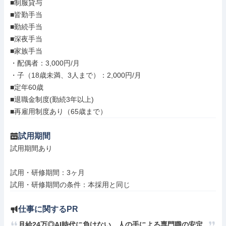
■制服貸与

■皆勤手当

■勤続手当

■深夜手当

■家族手当

・配偶者：3,000円/月

・子（18歳未満、3人まで）：2,000円/月

■定年60歳

■退職金制度(勤続3年以上)

■再雇用制度あり（65歳まで）
試用期間
試用期間あり

試用・研修期間：3ヶ月

仕事に関するPR
月給24万◎AI時代に負けない、人の手による専門職の安定