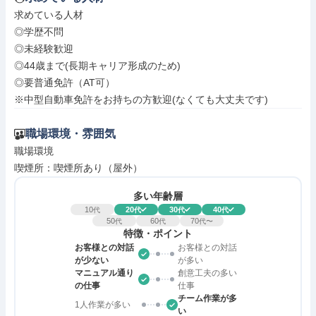
求めている人材

◎学歴不問

◎未経験歓迎

◎44歳まで(長期キャリア形成のため)

◎要普通免許（AT可）

※中型自動車免許をお持ちの方歓迎(なくても大丈夫です)
職場環境・雰囲気
職場環境

喫煙所：喫煙所あり（屋外）
多い年齢層
10
20
30
40
代
代
代
代
50
60
70
代
代
代〜
特徴・ポイント
お客様との対話
お客様との対話
が少ない
が多い
マニュアル通り
創意工夫の多い
の仕事
仕事
チーム作業が多
1人作業が多い
い