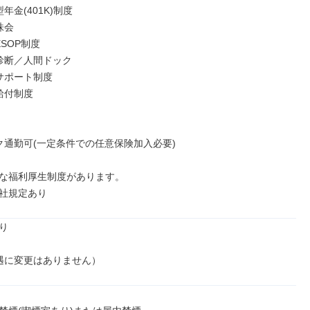
年金(401K)制度

会

SOP制度

診断／人間ドック

サポート制度

付制度

ク通勤可(一定条件での任意保険加入必要)

な福利厚生制度があります。

社規定あり


遇に変更はありません）