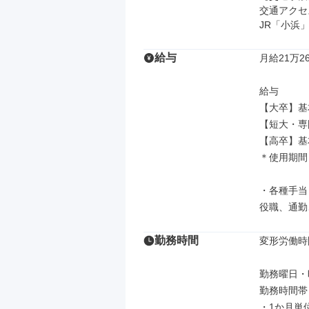
交通アクセス
JR「小浜
給与
月給21万26
給与

【大卒】基本
【短大・専門
【高卒】基本
＊使用期間
・各種手当

役職、通勤
勤務時間
変形労働時
勤務曜日・
勤務時間帯 8
・1か月単