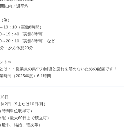
時間以内／週平均

（例）

0～19：10（実働8時間）

20～19：40（実働8時間）

50～20：10（実働8時間） など

分・夕方休憩20分

ント≫

とは・・従業員の集中力回復と疲れを溜めないための配慮です！

時間（2025年度）6.1時間
6日

（時間単位取得可）

休暇（最大60日まで積立可）

（慶弔、結婚、罹災等）
