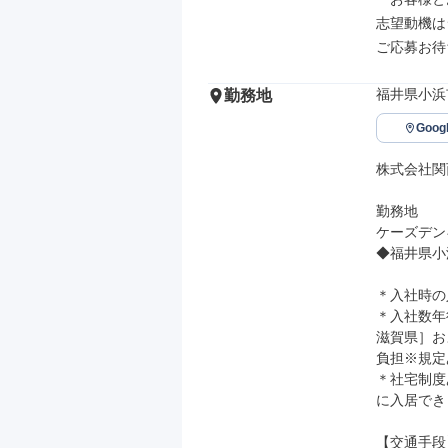
志望動機は
ご応募お待
福井県小浜
勤務地
Goo
株式会社関
勤務地

ケーズデンキ
◆福井県小浜
＊入社時の
＊入社数年
滋賀県］お
負担※規定
＊社宅制度
に入居でき
【交通手段】