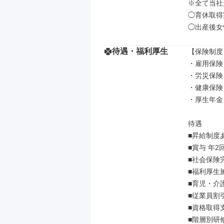
※全て当社
◯育休取得実
◯出産後女
待遇・福利厚生
【保険制度】
・雇用保険

・労災保険

・健康保険

・厚生年金

待遇

■昇給制度あ
■賞与 年2回
■社会保険
■福利厚生施
■育児・介
■従業員割引
■資格取得支
■階層別研