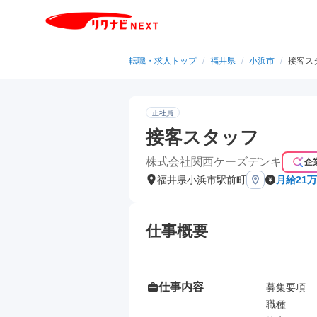
転職・求人トップ
/
福井県
/
小浜市
/
接客ス
正社員
接客スタッフ
株式会社関西ケーズデンキ
企
福井県小浜市駅前町
月給21万
仕事概要
仕事内容
募集要項

職種
