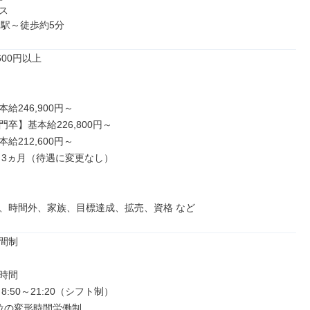


」駅～徒歩約5分
00円以上

給246,900円～

卒】基本給226,800円～

給212,600円～

 3ヵ月（待遇に変更なし）

、時間外、家族、目標達成、拡売、資格 など
間制

時間

:50～21:20（シフト制）

位の変形時間労働制
