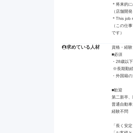
＊将来的に
（店舗開発
＊This job 
（この仕事
です）
求めている人材
資格・経験

■必須

・28歳以
 ※長期勤続によるキャリア形成を図るため（省令3号のイ）

・外国籍の
■歓迎

第二新卒、
普通自動車
経験不問

「長く安定
「お客様と