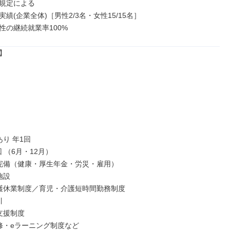
規定による

績(企業全体)［男性2/3名・女性15/15名］

性の継続就業率100%


り 年1回

 （6月・12月）

完備（健康・厚生年金・労災・雇用）

設

護休業制度／育児・介護短時間勤務制度



援制度

修・eラーニング制度など
