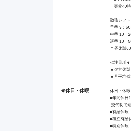
・実働40
勤務シフト
早番 9：5
中番 10：
遅番 10：
＊昼休憩60
≪注目ポイ
★夕方休憩
★月平均残業
休日・休暇
休日・休暇

■年間休日11
 交代制で週休2日（9または10日/月）

■有給休暇
■積立有給
■特別休暇