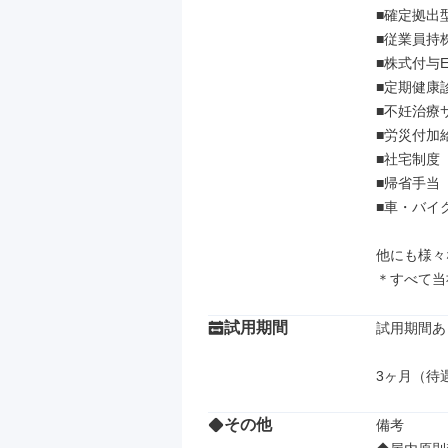
■確定拠出型
■従業員持株
■株式付与E
■定期健康
■不妊治療
■労災付加給
■社宅制度

■帰省手当

■車・バイ
他にも様々
＊すべて当
試用期間
試用期間あり
3ヶ月（待
その他
備考
