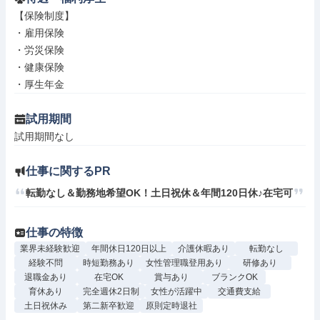
【保険制度】

・雇用保険

・労災保険

・健康保険

・厚生年金
試用期間
試用期間なし
仕事に関するPR
転勤なし＆勤務地希望OK！土日祝休＆年間120日休♪在宅可
仕事の特徴
業界未経験歓迎
年間休日120日以上
介護休暇あり
転勤なし
経験不問
時短勤務あり
女性管理職登用あり
研修あり
退職金あり
在宅OK
賞与あり
ブランクOK
育休あり
完全週休2日制
女性が活躍中
交通費支給
土日祝休み
第二新卒歓迎
原則定時退社