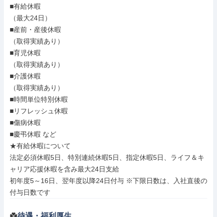
■有給休暇

（最大24日）

■産前・産後休暇

（取得実績あり）

■育児休暇

（取得実績あり）

■介護休暇

（取得実績あり）

■時間単位特別休暇

■リフレッシュ休暇

■傷病休暇

■慶弔休暇 など

★有給休暇について

法定必須休暇5日、特別連続休暇5日、指定休暇5日、ライフ＆キ
ャリア応援休暇を含み最大24日支給

初年度5～16日、翌年度以降24日付与 ※下限日数は、入社直後の
付与日数です
待遇・福利厚生