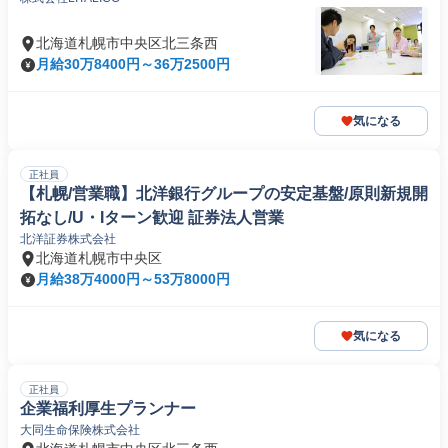
北海道札幌市中央区北三条西
月給30万8400円～36万2500円
気になる
正社員
【札幌/営業職】北洋銀行グループの安定基盤/原則新規開
拓なし/U・Iターン歓迎 証券法人営業
北洋証券株式会社
北海道札幌市中央区
月給38万4000円～53万8000円
気になる
正社員
企業福利厚生プランナー
大同生命保険株式会社