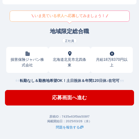
いま見ている求人へ応募してみましょう！
地域限定総合職
正社員
損害保険ジャパン株
北海道北見市北四条
月給18万8370円以
式会社
東
上
転勤なし＆勤務地希望OK！土日祝休＆年間120日休♪在宅可
応募画面へ進む
原稿ID：
7435e63f5bb508f7
掲載開始日：
2025/03/26（水）
問題を報告する