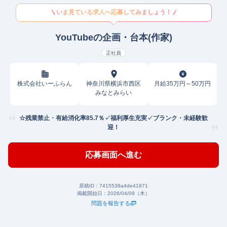
いま見ている求人へ応募してみましょう！
YouTubeの企画・台本(作家)
正社員
株式会社いーふらん
神奈川県横浜市西区
月給35万円～50万円
みなとみらい
☆残業禁止・有給消化率85.7％✓福利厚生充実✓ブランク・未経験歓
迎！
応募画面へ進む
原稿ID：
7415538a4de41871
掲載開始日：
2026/04/09（木）
問題を報告する