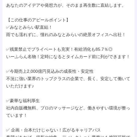
あなたのアイデアや発想力が、そのまま再生数に直結します。

【この仕事のアピールポイント】

✅みなとみらい駅直結！

雨でも濡れずに、憧れのみなとみらいの絶景オフィスへ出社！

✅残業禁止でプライベートも充実！有給消化も85.7％◎

いーふらん名物！定時になるとタイムカード前に列ができます！

✅今期売上2,000億円見込みの成長性・安定性

不況に強い業界のトップクラスの企業で、長く、安定して働いて
いただけます♪

✅豪華な福利厚生

社内自販機無料、プロのマッサージなど、働きやすい環境が整っ
ています！

✅ 企画・台本だけじゃない！広がるキャリアパス
