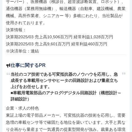
サーバー）、医療機器（検診台、超音波診断装置、ロボット）、
通信機器（業務用無線機）、輸送機器（自動車、建設機械、農業
機械、高所作業者、シニアカー 等）多岐にわたり、当社製品が
使用されております。

決算情報：

決算期2025/03 売上高10,506百万円 経常利益1,028百万円

決算期2025/03 売上高9,601百万円 経常利益460百万円

※決済単位：連結
仕事に関するPR
当社のコア技術である可変抵抗器のノウハウを応用し、急
成長する車載用センサやヒータの回路設計および量産立ち
上げをお任せします。

■車載用電装部品のアナログ/デジタル回路設計（構想設計～
詳細設計）
企業・求人の特色

東証上場の電子部品メーカー。可変抵抗器の技術を応用し、需要
急増の車載センサ等で確固たる地位を築いています。大手と異な
り企画から量産まで一気通貫の提案型開発が強み。裁量ある環境