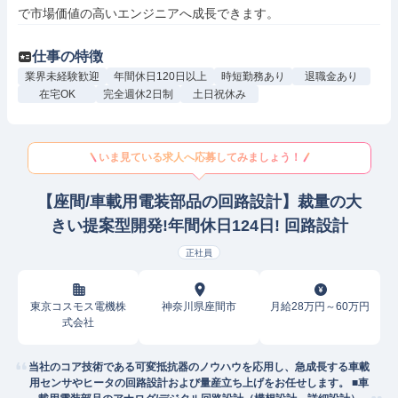
で市場価値の高いエンジニアへ成長できます。
仕事の特徴
業界未経験歓迎
年間休日120日以上
時短勤務あり
退職金あり
在宅OK
完全週休2日制
土日祝休み
いま見ている求人へ応募してみましょう！
【座間/車載用電装部品の回路設計】裁量の大
きい提案型開発!年間休日124日! 回路設計
正社員
東京コスモス電機株
神奈川県座間市
月給28万円～60万円
式会社
当社のコア技術である可変抵抗器のノウハウを応用し、急成長する車載
用センサやヒータの回路設計および量産立ち上げをお任せします。 ■車