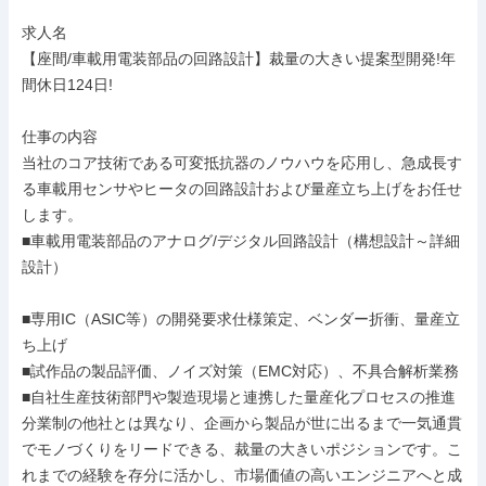
求人名

【座間/車載用電装部品の回路設計】裁量の大きい提案型開発!年
間休日124日!

仕事の内容

当社のコア技術である可変抵抗器のノウハウを応用し、急成長す
る車載用センサやヒータの回路設計および量産立ち上げをお任せ
します。

■車載用電装部品のアナログ/デジタル回路設計（構想設計～詳細
設計）

■専用IC（ASIC等）の開発要求仕様策定、ベンダー折衝、量産立
ち上げ

■試作品の製品評価、ノイズ対策（EMC対応）、不具合解析業務

■自社生産技術部門や製造現場と連携した量産化プロセスの推進

分業制の他社とは異なり、企画から製品が世に出るまで一気通貫
でモノづくりをリードできる、裁量の大きいポジションです。こ
れまでの経験を存分に活かし、市場価値の高いエンジニアへと成