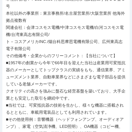
号

本社以外の事業所：東京事務所/名古屋営業所/大阪営業所 他海外
拠点複数有

関連会社：会津コスモス電機/中津コスモス電機/白河コスモス電
機/台湾東高志有限公司/

ト－コスアメリカINC./烟台科思摩思電機有限公司、広州東高志
電子有限公司

その他備考・企業からのフリーコメント：【当社について】

■1957年の創業から今年で66年目を迎えた当社は産業用可変抵抗
器のメーカーとしてトップクラスの実績をもち、通信業界、アミ
ューズメント業界、自動車業界などにさまざまな電子部品を提供
している老舗メーカーです。

クオリティの高さを強みに盤石な経営基盤を築いており、大手企
業とも安定した取引を継続中です。

■当社では、可変抵抗器の技術を生かし、様々な機器に搭載され
るとともに、車載用電装品としても利用されています。

■その他使用例：音響機器（ヘッドフォンアンプ、オーディオア
ンプ）、家電（空気清浄機、LED照明）、OA機器（コピー機、