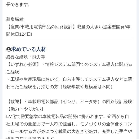
長できます。

募集職種

【座間/車載用電装部品の回路設計】裁量の大きい提案型開発!年
間休日124日!
求めている人材
必要な経験・能力等

【いずれか必須】・情報システム部門でのシステム導入に関わる
ご経験

・工場や生産現場において、自ら主導してシステム導入などに関
わったご経験をお持ちの方（経験年数や規模感は不問）

【歓迎】・車載用電装部品（センサ、ヒータ等）の回路設計経験

【魅力・やりがい】

EV化で需要急増の車載電装品の開発に携われます。企画から自
社工場での量産まで一人称で担当し、モノづくりの全体像をコン
トロールする力が身につく裁量の大きさが魅力。充実した手当や
環境で長く活躍できます。
