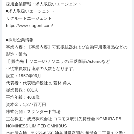
採用企業情報・求人取扱いエージェント

■求人取扱いエージェント

リクルートエージェント

https://www.r-agent.com/

■採用企業情報

事業内容：【事業内容】可変抵抗器および自動車用電装品などの
製造・販売

【 販売先 】ソニー/パナソニック/三菱商事/Astemoなど

※従業員数は連結の人数となります。

設立：1957年06月

代表者：代表取締役社長 若林 勇人

従業員数：601人

平均年齢：40.8歳

資本金：1,277百万円

株式公開：スタンダード市場

主な株主：成成株式会社 コスモス取引先持株会 NOMURA PB 
NOMINESS LIMITED OMNIBUS

本社所在地：〒252-8550 神奈川県座間市 相武台二丁目１２番１