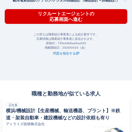
載用電装部品のアナログ/デジタル回路設計（構想設計～詳細設計）
リクルートエージェントの
応募画面へ進む
この求人は職業紹介事業者による紹介案件です。
応募情報は職業紹介事業者に送信されます。
原稿ID：
735e4db8ad4ea530
掲載開始日：
2026/04/24（金）
問題を報告する
職種と勤務地が似ている求人
正社員
横浜/機械設計【生産機械、輸送機器、プラント】※鉄
道・架装自動車・建設機械などの設計依頼も有り
アトライズ技研株式会社