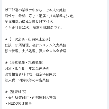
以下部署の業務の中から、ご本人の経験

適性やご希望に応じて配属・担当業務を決定。

配属組織の構成は部長以下41名、

うち正社員12名、派遣社員29名です。

✬【日次業務・出納関連業務】

仕訳・伝票処理、会計システム入力業務

預金管理、支払処理、買掛金未払金管理

✬【決算業務・税務業務】

月次・四半期・年次単体決算

決算報告資料作成、勘定科目内訳

法人税・消費税等の申告業務

✬【監査対応】

・会計監査対応・内部統制の整備

・NEDO関連業務
