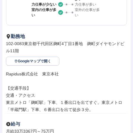
力仕事が少ない
力仕事が多い
室内の仕事が多
室外の仕事が多
い
い
勤務地
102-0083東京都千代田区麹町4丁目1番地　麹町ダイヤモンドビ
ル11階
Googleマップで開く
Rapidus株式会社　東京本社

【交通手段】

交通・アクセス

東京メトロ「麹町駅」下車、１番出口を出てすぐ。東京メトロ
「半蔵門駅」下車、６番出口を出て徒歩３分。
給与
月給33万3367円～75万円
