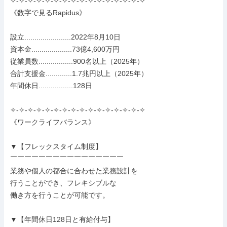
✧-✧-✧-✧-✧-✧-✧-✧-✧-✧-✧-✧-✧-✧-✧-✧

《数字で見るRapidus》

設立.......................2022年8月10日

資本金....................73億4,600万円

従業員数.................900名以上（2025年）

合計支援金.............1.7兆円以上（2025年）

年間休日.................128日

✧-✧-✧-✧-✧-✧-✧-✧-✧-✧-✧-✧-✧-✧-✧-✧

《ワークライフバランス》

▼【フレックスタイム制度】

￣￣￣￣￣￣￣￣￣￣￣￣￣￣￣￣

業務や個人の都合に合わせた業務設計を

行うことができ、フレキシブルな

働き方を行うことが可能です。

▼【年間休日128日と有給付与】
