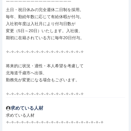
￣￣￣￣￣￣￣￣￣￣￣￣￣￣￣￣

土日・祝日休みの完全週休二日制を採用。

毎年、勤続年数に応じて有給休暇が付与。

入社初年度は入社月により付与日数が

変更（5日～20日）いたします。入社後、

期初に在籍されている方に毎年20日付与。

✧-✧-✧-✧-✧-✧-✧-✧-✧-✧-✧-✧-✧-✧-✧-✧

将来的に状況・適性・本人希望を考慮して

北海道千歳市へ出張、

勤務先が変更になる場合もございます。

✧-✧-✧-✧-✧-✧-✧-✧-✧-✧-✧-✧-✧-✧-✧-✧
求めている人材
求めている人材

✧-✧-✧-✧-✧-✧-✧-✧-✧-✧-✧-✧-✧-✧-✧-✧-✧-✧-✧-✧
