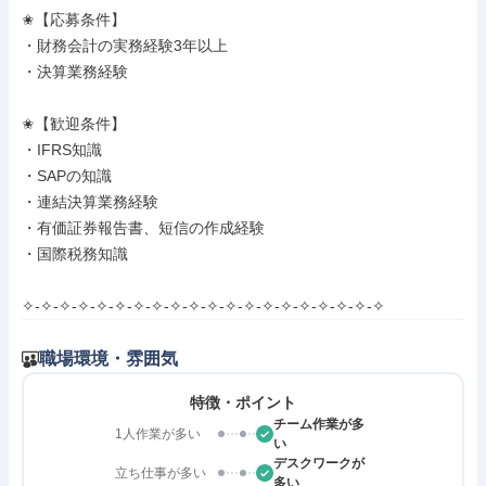
✬【応募条件】

・財務会計の実務経験3年以上

・決算業務経験

✬【歓迎条件】

・IFRS知識

・SAPの知識

・連結決算業務経験

・有価証券報告書、短信の作成経験

・国際税務知識

✧-✧-✧-✧-✧-✧-✧-✧-✧-✧-✧-✧-✧-✧-✧-✧-✧-✧-✧-✧
職場環境・雰囲気
特徴・ポイント
チーム作業が多
1人作業が多い
い
デスクワークが
立ち仕事が多い
多い