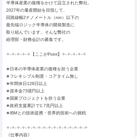
半導体産業の復権をかけて設立された弊社。

2027年の量産開始を目指して、

回路線幅2ナノメートル（nm）以下の

最先端ロジック半導体の開発製造に

取り組んでいます。そんな弊社の

経理部・財務会計の募集です。

✧-✧-✧-✧-✧【ここがPoint】✧-✧-✧-✧-✧

✬日本の半導体産業の復権を担う企業

✬フレキシブル制度・コアタイム無し

✬年間休日128日以上

✬資本金73億円以上

✬国家プロジェクトを担う企業

✬政府支援累計で1.7兆円以上

✬IBMとの技術提携・世界的技術への挑戦

✧-✧-✧-✧-✧-✧-✧-✧-✧-✧-✧-✧-✧-✧-✧-✧

《仕事内容》
