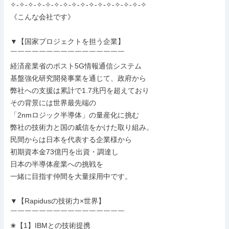
✧-✧-✧-✧-✧-✧-✧-✧-✧-✧-✧-✧-✧-✧-✧-✧

《こんな会社です》

▼【国家プロジェクトを担う企業】

￣￣￣￣￣￣￣￣￣￣￣￣￣￣￣￣

経済産業省のポスト5G情報通信システム

基盤強化研究開発事業を通じて、政府から

弊社への支援は累計で1.7兆円を超えており

その背景には世界最先端の

「2nmロジック半導体」の量産化に挑む

弊社の技術力と国の威信をかけた取り組み。

民間からは日本を代表する企業様から

初期資本金73億円を出資・調達し

日本の半導体産業への挑戦を

一緒に目指す仲間を大量採用中です。

▼【Rapidusの技術力×世界】

￣￣￣￣￣￣￣￣￣￣￣￣￣￣￣￣

✬【1】IBMとの技術提携
