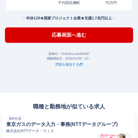
千代田区麹町
75万円
年休128★国家プロジェクト企業★支援1.7兆円以上
応募画面へ進む
原稿ID：
73424b1ce6d86397
掲載開始日：
2026/01/06（火）
問題を報告する
職種と勤務地が似ている求人
契約社員
東京ガスのデータ入力・事務(NTTデータグループ)
株式会社NTTデータ・ウィズ