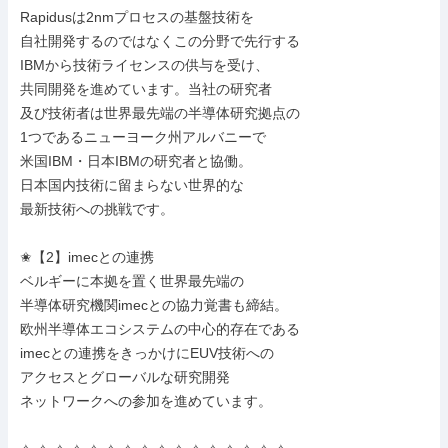
Rapidusは2nmプロセスの基盤技術を

自社開発するのではなくこの分野で先行する

IBMから技術ライセンスの供与を受け、

共同開発を進めています。当社の研究者

及び技術者は世界最先端の半導体研究拠点の

1つであるニューヨーク州アルバニーで

米国IBM・日本IBMの研究者と協働。

日本国内技術に留まらない世界的な

最新技術への挑戦です。

✬【2】imecとの連携

ベルギーに本拠を置く世界最先端の

半導体研究機関imecとの協力覚書も締結。

欧州半導体エコシステムの中心的存在である

imecとの連携をきっかけにEUV技術への

アクセスとグローバルな研究開発

ネットワークへの参加を進めています。
