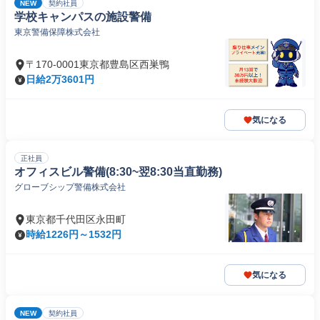
NEW
契約社員
学校キャンパスの施設警備
東京警備保障株式会社
〒170-0001東京都豊島区西巣鴨
日給2万3601円
気になる
正社員
オフィスビル警備(8:30~翌8:30当直勤務)
グローブシップ警備株式会社
東京都千代田区永田町
時給1226円～1532円
気になる
NEW
契約社員