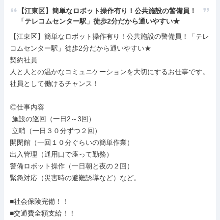
【江東区】簡単なロボット操作有り！公共施設の警備員！
「テレコムセンター駅」徒歩2分だから通いやすい★
【江東区】簡単なロボット操作有り！公共施設の警備員！「テレ
コムセンター駅」徒歩2分だから通いやすい★

契約社員

人と人との温かなコミュニケーションを大切にするお仕事です。

社員として働けるチャンス！

◎仕事内容

 施設の巡回（一日2～3回）

 立哨（一日３０分ずつ２回）

開閉館（一回１０分ぐらいの簡単作業）

出入管理（通用口で座って勤務）

警備ロボット操作（一日朝と夜の２回）

緊急対応（災害時の避難誘導など）など。

■社会保険完備！！

■交通費全額支給！！
