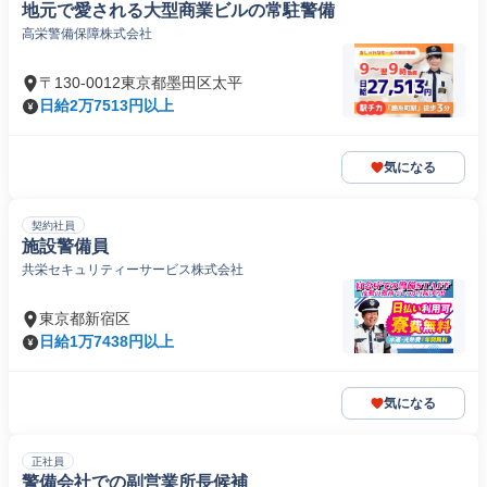
地元で愛される大型商業ビルの常駐警備
高栄警備保障株式会社
〒130-0012東京都墨田区太平
日給2万7513円以上
気になる
契約社員
施設警備員
共栄セキュリティーサービス株式会社
東京都新宿区
日給1万7438円以上
気になる
正社員
警備会社での副営業所⻑候補