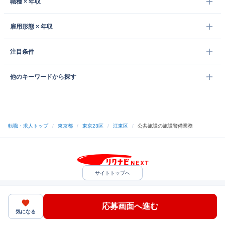
職種 × 年収
雇用形態 × 年収
注目条件
他のキーワードから探す
転職・求人トップ
/
東京都
/
東京23区
/
江東区
/
公共施設の施設警備業務
サイトトップへ
中途採用をご検討の企業様
利用規約・プライバシーポリシー
サイトマップ
ヘルプ・お問い合わせ
応募画面へ進む
（C）Indeed Inc.
気になる