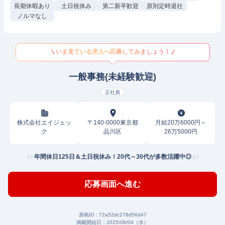
長期休暇あり
土日祝休み
第二新卒歓迎
原則定時退社
ノルマなし
いま見ている求人へ応募してみましょう！
一般事務(未経験歓迎)
正社員
株式会社エイジェッ
〒140-0000東京都
月給20万6000円～
ク
品川区
26万5000円
年間休日125日＆土日祝休み！20代～30代が多数活躍中◎
応募画面へ進む
原稿ID：
72a52dc278d56d47
掲載開始日：
2025/06/04（水）