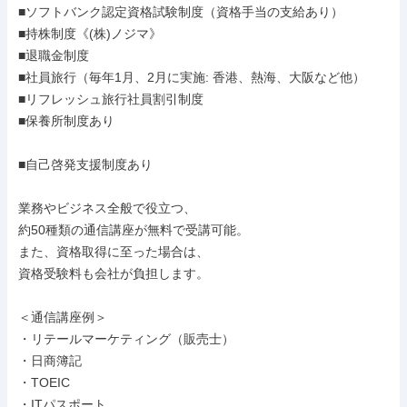
■ソフトバンク認定資格試験制度（資格手当の支給あり）

■持株制度《(株)ノジマ》

■退職金制度

■社員旅行（毎年1月、2月に実施: 香港、熱海、大阪など他）

■リフレッシュ旅行社員割引制度

■保養所制度あり

■自己啓発支援制度あり

業務やビジネス全般で役立つ、

約50種類の通信講座が無料で受講可能。

また、資格取得に至った場合は、

資格受験料も会社が負担します。

＜通信講座例＞

・リテールマーケティング（販売士）

・日商簿記

・TOEIC

・ITパスポート
