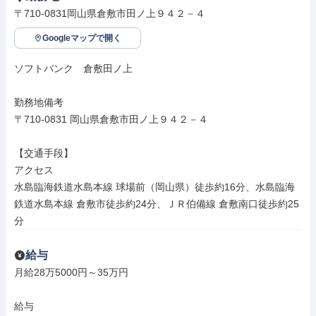
〒710-0831岡山県倉敷市田ノ上９４２－４
Googleマップで開く
ソフトバンク　倉敷田ノ上

勤務地備考

〒710-0831 岡山県倉敷市田ノ上９４２－４

【交通手段】

アクセス

水島臨海鉄道水島本線 球場前（岡山県）徒歩約16分、水島臨海
鉄道水島本線 倉敷市徒歩約24分、ＪＲ伯備線 倉敷南口徒歩約25
分
給与
月給28万5000円～35万円

給与
