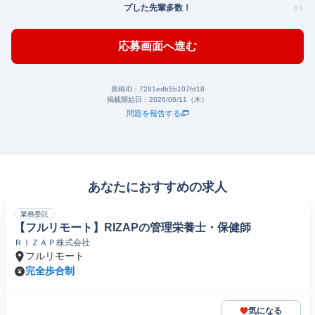
プした先輩多数！
応募画面へ進む
原稿ID：
7281edb5b107fd18
掲載開始日：
2026/06/11（木）
問題を報告する
あなたにおすすめの求人
業務委託
【フルリモート】RIZAPの管理栄養士・保健師
ＲＩＺＡＰ株式会社
フルリモート
完全歩合制
気になる