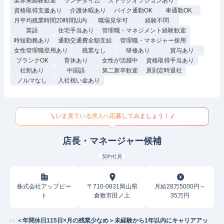
業界未経験歓迎
ランチタイム
ストックオプションあり
資格取得支援あり
介護休暇あり
バイク通勤OK
車通勤OK
月平均残業時間20時間以内
職場見学可
経験不問
英語
住宅手当あり
管理職・マネジメント経験歓迎
時短勤務あり
通勤交通費全額支給
管理職・マネジャー採用
女性管理職登用あり
残業なし
研修あり
賞与あり
ブランクOK
育休あり
女性が活躍中
資格取得手当あり
社割あり
中国語
第二新卒歓迎
原則定時退社
ノルマなし
入社祝い金あり
いま見ている求人へ応募してみましょう！
店長・マネージャー候補
契約社員
株式会社アップビー
〒710-0831岡山県
月給28万5000円～
ト
倉敷市田ノ上
35万円
＜年間休日115日×月の残業少なめ＞未経験から1年以内にキャリアアッ