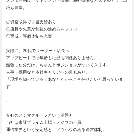
メンター制度、マネジメント研修、海外研修などスキルアップ環
境も豊富。

◎資格取得で手当支給あり

◎店長や先輩が勉強の進め方をフォロー

◎育成・評価体制も充実

実際に、20代でリーダー・店長へ

アップビートでは年齢も社歴も関係ありません。

頑張った分だけ、ちゃんとポジションがついてきます。

人事・採用など本社キャリアへの道もあり、

「現場を知っている」あなただからこそ任せたいと思っていま
す。

-

安心のノジマグループという基盤も

当社は東証プライム上場・ノジマの一員。

通信業界という安定感と、ノウハウのある運営体制。
