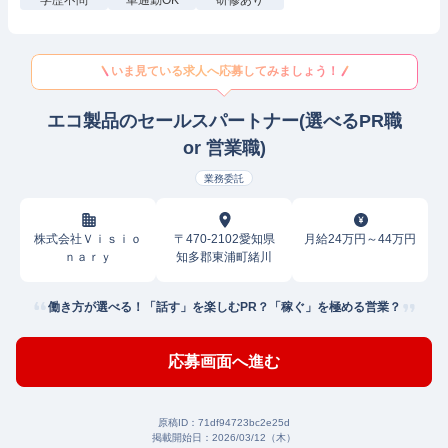
学歴不問
車通勤OK
研修あり
いま見ている求人へ応募してみましょう！
エコ製品のセールスパートナー(選べるPR職
or 営業職)
業務委託
株式会社Ｖｉｓｉｏ
〒470-2102愛知県
月給24万円～44万円
ｎａｒｙ
知多郡東浦町緒川
働き方が選べる！「話す」を楽しむPR？「稼ぐ」を極める営業？
応募画面へ進む
原稿ID：
71df94723bc2e25d
掲載開始日：
2026/03/12（木）