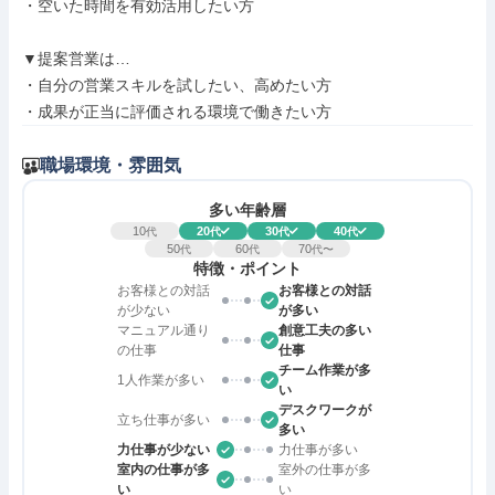
・空いた時間を有効活用したい方

▼提案営業は…

・自分の営業スキルを試したい、高めたい方

・成果が正当に評価される環境で働きたい方
職場環境・雰囲気
多い年齢層
10
20
30
40
代
代
代
代
50
60
70
代
代
代〜
特徴・ポイント
お客様との対話
お客様との対話
が少ない
が多い
マニュアル通り
創意工夫の多い
の仕事
仕事
チーム作業が多
1人作業が多い
い
デスクワークが
立ち仕事が多い
多い
力仕事が少ない
力仕事が多い
室内の仕事が多
室外の仕事が多
い
い