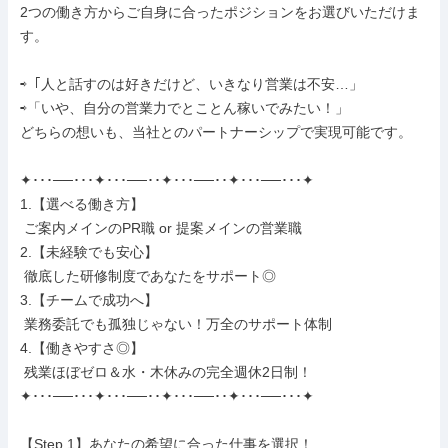
2つの働き方からご自身に合ったポジションをお選びいただけま
す。

⇨「人と話すのは好きだけど、いきなり営業は不安…」

⇨「いや、自分の営業力でとことん稼いでみたい！」

どちらの想いも、当社とのパートナーシップで実現可能です。

✦･･･──･･･✦･･･──･･✦･･･──･･✦･･･──･･･✦

1.【選べる働き方】

 ご案内メインのPR職 or 提案メインの営業職

2.【未経験でも安心】

 徹底した研修制度であなたをサポート◎

3.【チームで成功へ】

 業務委託でも孤独じゃない！万全のサポート体制

4.【働きやすさ◎】

 残業ほぼゼロ＆水・木休みの完全週休2日制！

✦･･･──･･･✦･･･──･･✦･･･──･･✦･･･──･･･✦

【Step.1】あなたの希望に合った仕事を選択！
