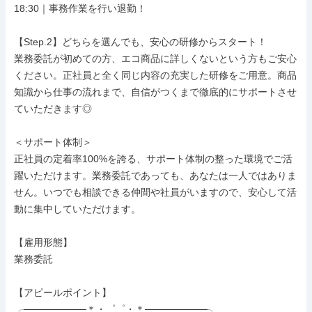
18:30｜事務作業を行い退勤！

【Step.2】どちらを選んでも、安心の研修からスタート！

業務委託が初めての方、エコ商品に詳しくないという方もご安心
ください。正社員と全く同じ内容の充実した研修をご用意。商品
知識から仕事の流れまで、自信がつくまで徹底的にサポートさせ
ていただきます◎

＜サポート体制＞

正社員の定着率100%を誇る、サポート体制の整った環境でご活
躍いただけます。業務委託であっても、あなたは一人ではありま
せん。いつでも相談できる仲間や社員がいますので、安心して活
動に集中していただけます。

【雇用形態】

業務委託

【アピールポイント】

╭─────────＊・゜゜・＊─────────╮
