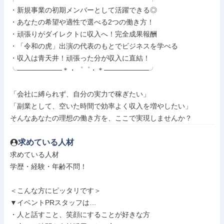
・新規事業の初期メンバーとして活躍できる◎

・あなたの希望や適性で選べる2つの働き方！

・頑張りがダイレクトに収入へ！完全成果報酬

・「令和の虎」出演の代表のもとでビジネスを学べる

・収入は青天井！頑張った分が収入に直結！

╰─────────＊・゜゜・＊─────────╯

「会社に縛られず、自分の実力で稼ぎたい」

「副業として、空いた時間で効率よく収入を増やしたい」

そんなあなたの理想の働き方を、ここで実現しませんか？
求めている人材
求めている人材

学歴・経験・年齢不問！

＜こんな方にピッタリです＞

▼イベントPRスタッフは…

・人と話すこと、笑顔にすることが好きな方
