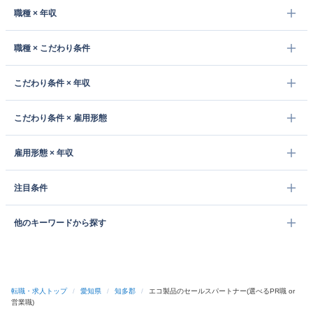
職種 × 年収
職種 × こだわり条件
こだわり条件 × 年収
こだわり条件 × 雇用形態
雇用形態 × 年収
注目条件
他のキーワードから探す
転職・求人トップ
/
愛知県
/
知多郡
/
エコ製品のセールスパートナー(選べるPR職 or
営業職)