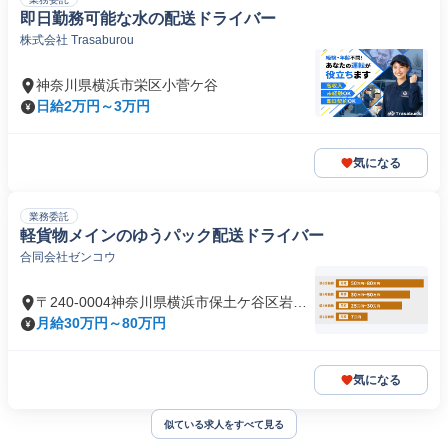
即日勤務可能な水の配送ドライバー
株式会社 Trasaburou
神奈川県横浜市栄区小菅ケ谷
日給2万円～3万円
気になる
業務委託
軽貨物メインのゆうパック配送ドライバー
合同会社ゼンコウ
〒240-0004神奈川県横浜市保土ケ谷区岩間
町
月給30万円～80万円
気になる
似ている求人をすべて見る