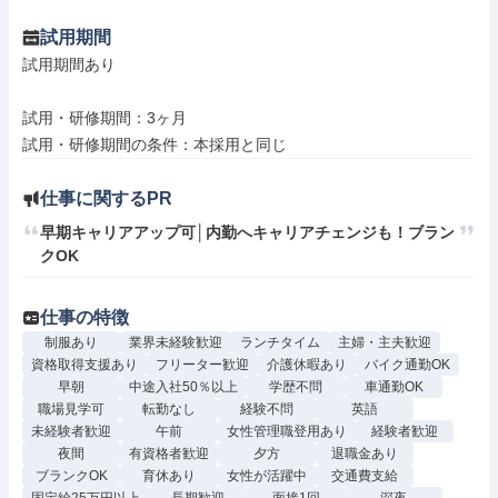
試用期間
試用期間あり

試用・研修期間：3ヶ月

仕事に関するPR
早期キャリアアップ可│内勤へキャリアチェンジも！ブラン
クOK
仕事の特徴
制服あり
業界未経験歓迎
ランチタイム
主婦・主夫歓迎
資格取得支援あり
フリーター歓迎
介護休暇あり
バイク通勤OK
早朝
中途入社50％以上
学歴不問
車通勤OK
職場見学可
転勤なし
経験不問
英語
未経験者歓迎
午前
女性管理職登用あり
経験者歓迎
夜間
有資格者歓迎
夕方
退職金あり
ブランクOK
育休あり
女性が活躍中
交通費支給