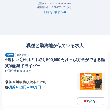
原稿ID：
715d34bb2d6e697d
掲載開始日：
2026/03/25（水）
問題を報告する
職種と勤務地が似ている求人
NEW
業務委託
⭐️週払い⭕️⭐️月の手取り500,000円以上も❗️貯金ができる軽
貨物配送ドライバー
合同会社Ｂｕｄｄｙ
神奈川県横須賀市公郷町
月給40万円～80万円
気になる