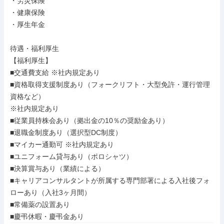
・労災保険

・健康保険

・厚生年金

待遇・福利厚生

【福利厚生】

■交通費支給 ※社内規定あり

■資格取得支援制度あり（フォークリフト・大型免許・運行管理
資格など）

※社内規定あり

■従業員持株会あり（拠出金の10％の奨励金あり）

■退職金制度あり（選択型DC制度）

■マイカー通勤可 ※社内規定あり

■ユニフォーム貸与あり（ポロシャツ）

■決算賞与あり（業績による）

■キャリアコンサルタントが所属する専門部署による入社後フォ
ローあり（入社3ヶ月間）

■常備薬の設置あり

■慶弔休暇・慶弔金あり