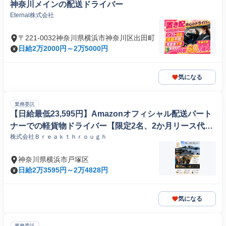
神奈川メインの配送ドライバー
Eternal株式会社
〒221-0032神奈川県横浜市神奈川区出田町
日給2万2000円～2万5000円
気になる
業務委託
【日給最低23,595円】Amazonオフィシャル配送パート
ナーでの軽貨物ドライバー【限定2名、2か月リース代無
株式会社Ｂｒｅａｋｔｈｒｏｕｇｈ
料】
神奈川県横浜市戸塚区
日給2万3595円～2万4828円
気になる
業務委託