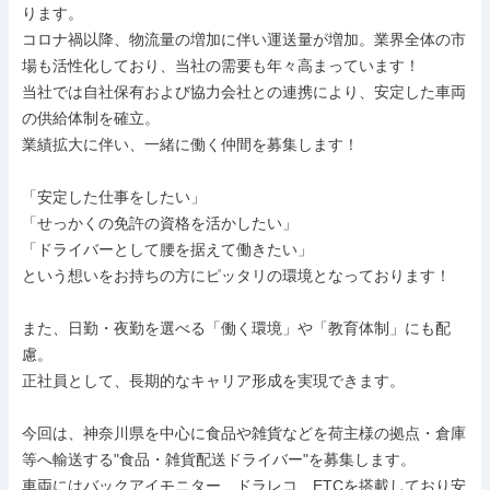
ります。

コロナ禍以降、物流量の増加に伴い運送量が増加。業界全体の市
場も活性化しており、当社の需要も年々高まっています！

当社では自社保有および協力会社との連携により、安定した車両
の供給体制を確立。

業績拡大に伴い、一緒に働く仲間を募集します！

「安定した仕事をしたい」

「せっかくの免許の資格を活かしたい」

「ドライバーとして腰を据えて働きたい」

という想いをお持ちの方にピッタリの環境となっております！

また、日勤・夜勤を選べる「働く環境」や「教育体制」にも配
慮。

正社員として、長期的なキャリア形成を実現できます。

今回は、神奈川県を中心に食品や雑貨などを荷主様の拠点・倉庫
等へ輸送する"食品・雑貨配送ドライバー"を募集します。

車両にはバックアイモニター、ドラレコ、ETCを搭載しており安