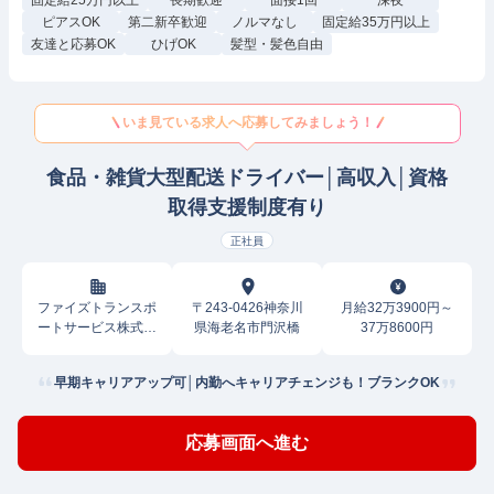
固定給25万円以上
長期歓迎
面接1回
深夜
ピアスOK
第二新卒歓迎
ノルマなし
固定給35万円以上
友達と応募OK
ひげOK
髪型・髪色自由
いま見ている求人へ応募してみましょう！
食品・雑貨大型配送ドライバー│高収入│資格
取得支援制度有り
正社員
ファイズトランスポ
〒243-0426神奈川
月給32万3900円～
ートサービス株式会
県海老名市門沢橋
37万8600円
社
早期キャリアアップ可│内勤へキャリアチェンジも！ブランクOK
応募画面へ進む