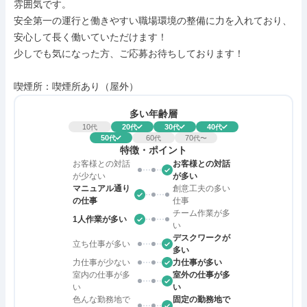
雰囲気です。

安全第一の運行と働きやすい職場環境の整備に力を入れており、
安心して長く働いていただけます！

少しでも気になった方、ご応募お待ちしております！

喫煙所：喫煙所あり（屋外）
多い年齢層
10
20
30
40
代
代
代
代
50
60
70
代
代
代〜
特徴・ポイント
お客様との対話
お客様との対話
が少ない
が多い
マニュアル通り
創意工夫の多い
の仕事
仕事
チーム作業が多
1人作業が多い
い
デスクワークが
立ち仕事が多い
多い
力仕事が少ない
力仕事が多い
室内の仕事が多
室外の仕事が多
い
い
色んな勤務地で
固定の勤務地で