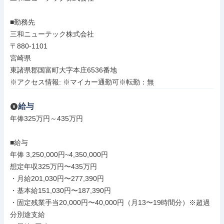
■勤務先

三和ニューテック株式会社

〒880-1101

宮崎県

東諸県郡国富町大字本庄6536番地

※アクセス情報: ※マイカー通勤可※転勤：無
給与
年俸325万円～435万円

■給与

年俸 3,250,000円~4,350,000円

想定年収325万円〜435万円

・月給201,030円〜277,390円

・基本給151,030円〜187,390円

・固定残業手当20,000円〜40,000円（月13〜19時間分）※超過
分別途支給
