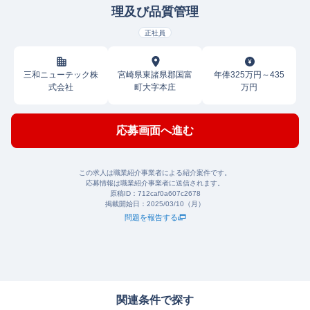
理及び品質管理
正社員
三和ニューテック株
宮崎県東諸県郡国富
年俸325万円～435
式会社
町大字本庄
万円
応募画面へ進む
この求人は職業紹介事業者による紹介案件です。
応募情報は職業紹介事業者に送信されます。
原稿ID：
712caf0a607c2678
掲載開始日：
2025/03/10（月）
問題を報告する
関連条件で探す