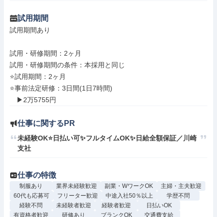
試用期間
試用期間あり

試用・研修期間：2ヶ月

試用・研修期間の条件：本採用と同じ

⭐試用期間：2ヶ月

⭐事前法定研修：3日間(1日7時間)

仕事に関するPR
未経験OK⭐日払い可✨フルタイムOK✨日給全額保証／川崎
支社
仕事の特徴
制服あり
業界未経験歓迎
副業・WワークOK
主婦・主夫歓迎
60代も応募可
フリーター歓迎
中途入社50％以上
学歴不問
経験不問
未経験者歓迎
経験者歓迎
日払いOK
有資格者歓迎
研修あり
ブランクOK
交通費支給