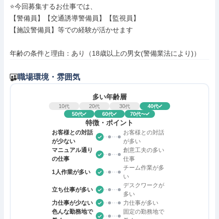
⭐今回募集するお仕事では、

【警備員】【交通誘導警備員】【監視員】

【施設警備員】等での経験が活かせます

年齢の条件と理由：あり（18歳以上の男女(警備業法により)）
職場環境・雰囲気
多い年齢層
10
20
30
40
代
代
代
代
50
60
70
代
代
代〜
特徴・ポイント
お客様との対話
お客様との対話
が少ない
が多い
マニュアル通り
創意工夫の多い
の仕事
仕事
チーム作業が多
1人作業が多い
い
デスクワークが
立ち仕事が多い
多い
力仕事が少ない
力仕事が多い
色んな勤務地で
固定の勤務地で