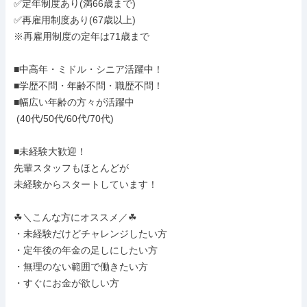
✅定年制度あり(満66歳まで)

✅再雇用制度あり(67歳以上)

※再雇用制度の定年は71歳まで

■中高年・ミドル・シニア活躍中！

■学歴不問・年齢不問・職歴不問！

■幅広い年齢の方々が活躍中

 (40代/50代/60代/70代)

■未経験大歓迎！

先輩スタッフもほとんどが

未経験からスタートしています！

☘＼こんな方にオススメ／☘

・未経験だけどチャレンジしたい方

・定年後の年金の足しにしたい方

・無理のない範囲で働きたい方

・すぐにお金が欲しい方
