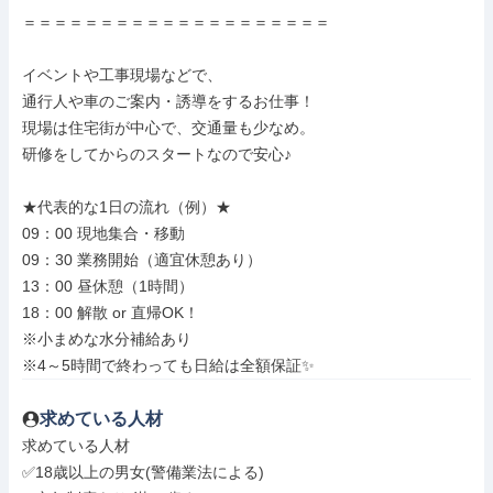
＝＝＝＝＝＝＝＝＝＝＝＝＝＝＝＝＝＝＝＝

イベントや工事現場などで、

通行人や車のご案内・誘導をするお仕事！

現場は住宅街が中心で、交通量も少なめ。

研修をしてからのスタートなので安心♪

★代表的な1日の流れ（例）★

09：00 現地集合・移動

09：30 業務開始（適宜休憩あり）

13：00 昼休憩（1時間）

18：00 解散 or 直帰OK！

※小まめな水分補給あり

※4～5時間で終わっても日給は全額保証✨
求めている人材
求めている人材

✅18歳以上の男女(警備業法による)
