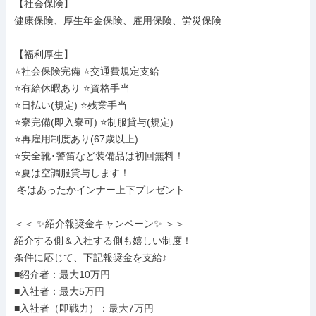
【社会保険】

健康保険、厚生年金保険、雇用保険、労災保険

【福利厚生】

⭐社会保険完備 ⭐交通費規定支給

⭐有給休暇あり ⭐資格手当

⭐日払い(規定) ⭐残業手当

⭐寮完備(即入寮可) ⭐制服貸与(規定)

⭐再雇用制度あり(67歳以上)

⭐安全靴･警笛など装備品は初回無料！

⭐夏は空調服貸与します！

 冬はあったかインナー上下プレゼント

＜＜ ✨紹介報奨金キャンペーン✨ ＞＞

紹介する側＆入社する側も嬉しい制度！

条件に応じて、下記報奨金を支給♪

■紹介者：最大10万円

■入社者：最大5万円

■入社者（即戦力）：最大7万円