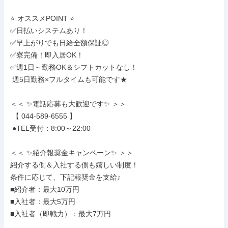
⭐ オススメPOINT ⭐

✅日払いシステムあり！

✅早上がりでも日給全額保証◎

✅寮完備！即入居OK！

✅週1日～勤務OK＆シフトカットなし！

 週5日勤務×フルタイムも可能です★

＜＜ ✨電話応募も大歓迎です✨ ＞＞

 【 044-589-6555 】

 ●TEL受付：8:00～22:00

＜＜ ✨紹介報奨金キャンペーン✨ ＞＞

紹介する側＆入社する側も嬉しい制度！

条件に応じて、下記報奨金を支給♪

■紹介者：最大10万円

■入社者：最大5万円

■入社者（即戦力）：最大7万円
