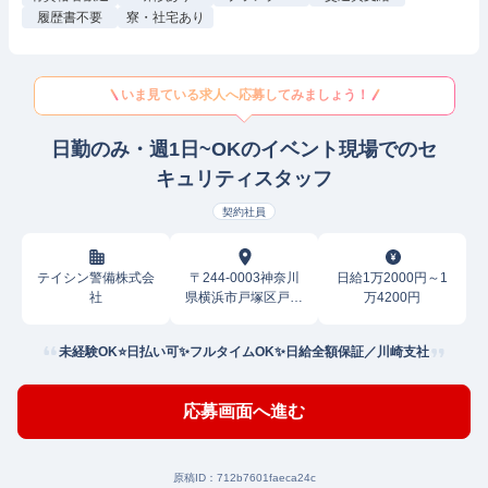
履歴書不要
寮・社宅あり
いま見ている求人へ応募してみましょう！
日勤のみ・週1日~OKのイベント現場でのセ
キュリティスタッフ
契約社員
テイシン警備株式会
〒244-0003神奈川
日給1万2000円～1
社
県横浜市戸塚区戸塚
万4200円
町
未経験OK⭐日払い可✨フルタイムOK✨日給全額保証／川崎支社
応募画面へ進む
原稿ID：
712b7601faeca24c