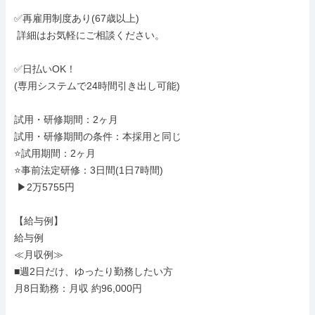
✅再雇用制度あり(67歳以上)

 詳細はお気軽にご相談ください。

✅日払いOK！

(専用システムで24時間引き出し可能)

試用・研修期間：2ヶ月

試用・研修期間の条件：本採用と同じ

⭐試用期間：2ヶ月

⭐事前法定研修：3日間(1日7時間)

 ▶2万5755円

【給与例】

給与例

≪月収例≫

■週2日だけ、ゆったり勤務したい方

月8日勤務：月収 約96,000円
