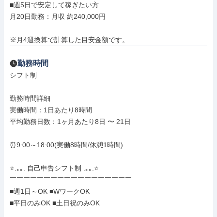
■週5日で安定して稼ぎたい方

月20日勤務：月収 約240,000円

※月4週換算で計算した目安金額です。
勤務時間
シフト制

勤務時間詳細

実働時間：1日あたり8時間

平均勤務日数：1ヶ月あたり8日 〜 21日

⏰9:00～18:00(実働8時間/休憩1時間)

⭐.｡｡. 自己申告シフト制 .｡｡.⭐

￣￣￣￣￣￣￣￣￣￣￣￣￣￣￣￣￣￣

■週1日～OK ■WワークOK

■平日のみOK ■土日祝のみOK
