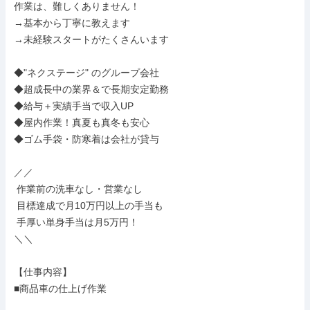
作業は、難しくありません！

→基本から丁寧に教えます

→未経験スタートがたくさんいます

◆"ネクステージ" のグループ会社

◆超成長中の業界＆で長期安定勤務

◆給与＋実績手当で収入UP

◆屋内作業！真夏も真冬も安心

◆ゴム手袋・防寒着は会社が貸与

／／

 作業前の洗車なし・営業なし

 目標達成で月10万円以上の手当も

 手厚い単身手当は月5万円！

＼＼

【仕事内容】

■商品車の仕上げ作業
