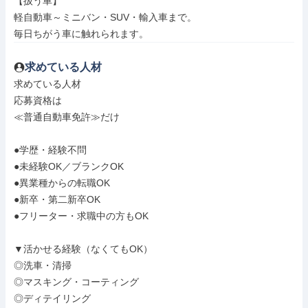
【扱う車】

軽自動車～ミニバン・SUV・輸入車まで。

毎日ちがう車に触れられます。
求めている人材
求めている人材

応募資格は

≪普通自動車免許≫だけ

●学歴・経験不問

●未経験OK／ブランクOK

●異業種からの転職OK

●新卒・第二新卒OK

●フリーター・求職中の方もOK

▼活かせる経験（なくてもOK）

◎洗車・清掃

◎マスキング・コーティング

◎ディテイリング
