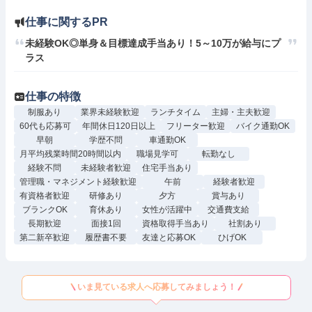
仕事に関するPR
未経験OK◎単身＆目標達成手当あり！5～10万が給与にプ
ラス
仕事の特徴
制服あり
業界未経験歓迎
ランチタイム
主婦・主夫歓迎
60代も応募可
年間休日120日以上
フリーター歓迎
バイク通勤OK
早朝
学歴不問
車通勤OK
月平均残業時間20時間以内
職場見学可
転勤なし
経験不問
未経験者歓迎
住宅手当あり
管理職・マネジメント経験歓迎
午前
経験者歓迎
有資格者歓迎
研修あり
夕方
賞与あり
ブランクOK
育休あり
女性が活躍中
交通費支給
長期歓迎
面接1回
資格取得手当あり
社割あり
第二新卒歓迎
履歴書不要
友達と応募OK
ひげOK
いま見ている求人へ応募してみましょう！