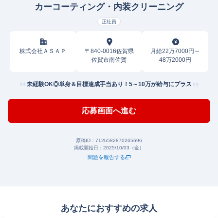
カーコーティング・内装クリーニング
正社員
株式会社ＡＳＡＰ
〒840-0016佐賀県
月給22万7000円～
佐賀市南佐賀
48万2000円
未経験OK◎単身＆目標達成手当あり！5～10万が給与にプラス
応募画面へ進む
原稿ID：
712b582870265696
掲載開始日：
2025/10/03（金）
問題を報告する
あなたにおすすめの求人