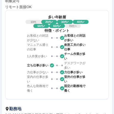
制服貸与

リモート面接OK
多い年齢層
10
20
30
40
代
代
代
代
50
60
70
代
代
代〜
特徴・ポイント
お客様との対話
お客様との対話
が少ない
が多い
マニュアル通り
創意工夫の多い
の仕事
仕事
チーム作業が多
1人作業が多い
い
デスクワークが
立ち仕事が多い
多い
力仕事が少ない
力仕事が多い
室内の仕事が多
室外の仕事が多
い
い
色んな勤務地で
固定の勤務地で
働く
働く
勤務地