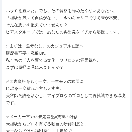
ハサミを置いた。でも、その資格を諦めたくないあなたへ。

「経験が浅くて自信がない」「今のキャリアでは将来が不安」…

そんな想いを抱えていませんか？

ピアスグループでは、あなたの再出発をイチから応援します。

✅まずは「選考なし」のカジュアル面談へ

履歴書不要・私服OK。

私たちの「人を育てる文化」やサロンの雰囲気を、

まずは気軽に見に来ませんか？

✅国家資格をもう一度、一生モノの武器に

現場を一度離れた方も大丈夫。

美容師免許を活かし、アイブロウのプロとして再挑戦できる環境
です。

✅メーカー直系の安定基盤×充実の研修

未経験からプロを育てる独自の研修制度と、

大手ならではの福利厚生・固定給で、
