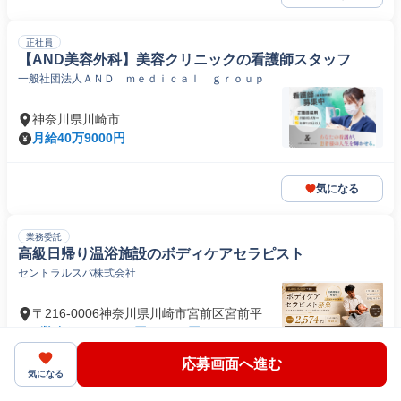
正社員
【AND美容外科】美容クリニックの看護師スタッフ
一般社団法人ＡＮＤ ｍｅｄｉｃａｌ ｇｒｏｕｐ
神奈川県川崎市
月給40万9000円
気になる
業務委託
高級日帰り温浴施設のボディケアセラピスト
セントラルスパ株式会社
〒216-0006神奈川県川崎市宮前区宮前平
1業務あたり 2574円～4000円（コース 60
分）
応募画面へ進む
気になる
気になる