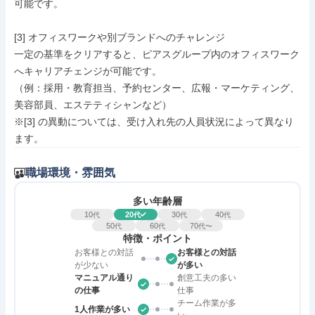
可能です。

[3] オフィスワークや別ブランドへのチャレンジ

一定の基準をクリアすると、ピアスグループ内のオフィスワーク
へキャリアチェンジが可能です。

（例：採用・教育担当、予約センター、広報・マーケティング、
美容部員、エステティシャンなど）

※[3] の異動については、受け入れ先の人員状況によって異なり
ます。
職場環境・雰囲気
多い年齢層
10
20
30
40
代
代
代
代
50
60
70
代
代
代〜
特徴・ポイント
お客様との対話
お客様との対話
が少ない
が多い
マニュアル通り
創意工夫の多い
の仕事
仕事
チーム作業が多
1人作業が多い