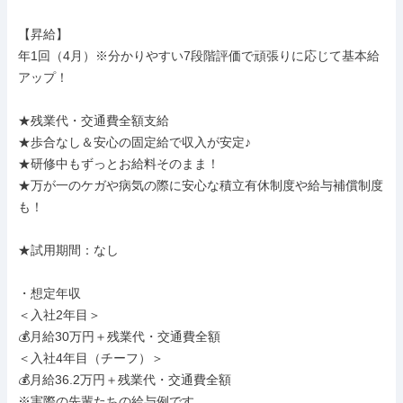
【昇給】

年1回（4月）※分かりやすい7段階評価で頑張りに応じて基本給
アップ！

★残業代・交通費全額支給

★歩合なし＆安心の固定給で収入が安定♪

★研修中もずっとお給料そのまま！

★万が一のケガや病気の際に安心な積立有休制度や給与補償制度
も！

★試用期間：なし

・想定年収

＜入社2年目＞

💰月給30万円＋残業代・交通費全額

＜入社4年目（チーフ）＞

💰月給36.2万円＋残業代・交通費全額

※実際の先輩たちの給与例です
