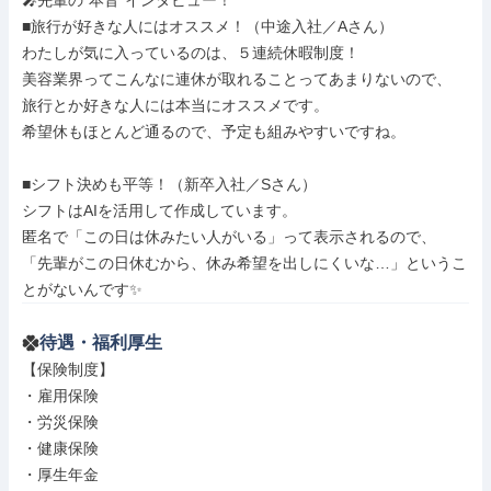
🎤先輩の“本音”インタビュー！

■旅行が好きな人にはオススメ！（中途入社／Aさん）

わたしが気に入っているのは、５連続休暇制度！

美容業界ってこんなに連休が取れることってあまりないので、

旅行とか好きな人には本当にオススメです。

希望休もほとんど通るので、予定も組みやすいですね。

■シフト決めも平等！（新卒入社／Sさん）

シフトはAIを活用して作成しています。

匿名で「この日は休みたい人がいる」って表示されるので、

「先輩がこの日休むから、休み希望を出しにくいな…」というこ
とがないんです✨
待遇・福利厚生
【保険制度】

・雇用保険

・労災保険

・健康保険

・厚生年金
