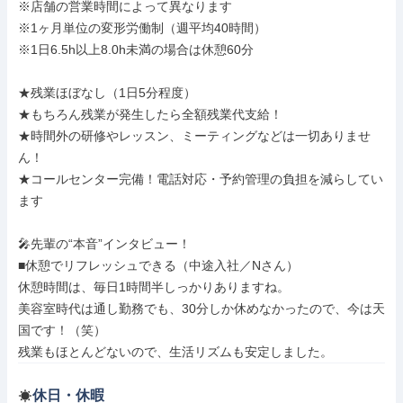
※店舗の営業時間によって異なります

※1ヶ月単位の変形労働制（週平均40時間）

※1日6.5h以上8.0h未満の場合は休憩60分

★残業ほぼなし（1日5分程度）

★もちろん残業が発生したら全額残業代支給！

★時間外の研修やレッスン、ミーティングなどは一切ありませ
ん！

★コールセンター完備！電話対応・予約管理の負担を減らしてい
ます

🎤先輩の“本音”インタビュー！

■休憩でリフレッシュできる（中途入社／Nさん）

休憩時間は、毎日1時間半しっかりありますね。

美容室時代は通し勤務でも、30分しか休めなかったので、今は天
国です！（笑）

残業もほとんどないので、生活リズムも安定しました。
休日・休暇