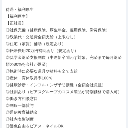
待遇・福利厚生

【福利厚生】

【正社員】

◎社保完備（健康保険、厚生年金、雇用保険、労災保険）

◎残業代・交通費全額支給（上限なし）

◎住宅（家賃）補助（規定あり）

◎転居費用20万円補助あり（規定あり）

◎奨学金返済支援制度（中途新卒問わず対象。完済まで毎月返済
額の80%を会社が返済）

◎施術時に必要な道具や材料も全て支給

◎産休・育休取得率100％

◎健康診断・インフルエンザ予防接種（全額会社負担）

◎社割あり（ピアスグループのコスメ製品が特別価格で購入可）

◎働き方相談窓口

◎制服一部貸与

◎通信教育補助金

◎社内表彰制度

◎髪色自由＆ピアス・ネイルOK