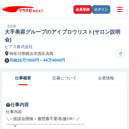
会員登録
ログイン
正社員
大手美容グループのアイブロウリスト(サロン説明
会)
ピアス株式会社
神奈川県横浜市西区高島
月給26万7000円～44万4000円
仕事概要
応募について
企業情報
仕事内容
仕事内容

＼✨面談会開催！履歴書不要/私服OK✨／

￣￣V￣￣￣￣￣￣￣￣￣￣￣￣￣￣￣￣￣
