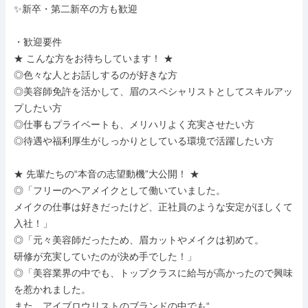
✨新卒・第二新卒の方も歓迎

・歓迎要件

★ こんな方をお待ちしています！ ★

◎色々な人とお話しするのが好きな方

◎美容師免許を活かして、眉のスペシャリストとしてスキルアッ
プしたい方

◎仕事もプライベートも、メリハリよく充実させたい方

◎待遇や福利厚生がしっかりとしている環境で活躍したい方

★ 先輩たちの“本音の志望動機”大公開！ ★

◎「フリーのヘアメイクとして働いていました。

メイクの仕事は好きだったけど、正社員のような安定がほしくて
入社！」

◎「元々美容師だったため、眉カットやメイクは初めて。

研修が充実していたのが決め手でした！」

◎「美容業界の中でも、トップクラスに給与が高かったので興味
を惹かれました。

また、アイブロウリストのブランドの中でも“
