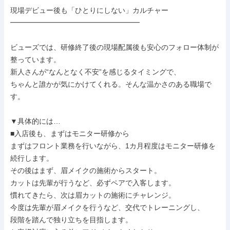
現場デビュー後も「ひとりにしない」カルチャー

━━━━━━━━━━━━━━━━━━

ビューズでは、研修終了後の現場配属後も安心のフォロー体制が
整っています。

新人さんが“なんとなく不安”を感じるタイミングで、

ちゃんと誰かが気にかけてくれる。そんな温かさのある職場で
す。

▼具体的には…

■入店後も、まずはモニター研修から

まずはフロント業務を行いながら、1カ月程度はモニター研修を
続行します。

その後はまず、眉メイクの施術からスタート。

カットは先輩が行うなど、必ずペアで入客します。

慣れてきたら、次は眉カットの施術にチャレンジ。

今度は先輩が眉メイクを行うなど、交代でトレーニングし、

段階を踏んで独り立ちを目指します。
