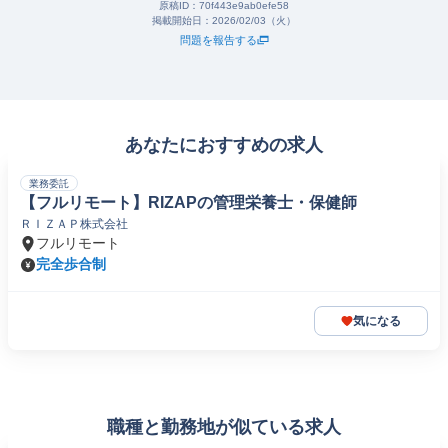
原稿ID：
70f443e9ab0efe58
掲載開始日：
2026/02/03（火）
問題を報告する
あなたにおすすめの求人
業務委託
【フルリモート】RIZAPの管理栄養士・保健師
ＲＩＺＡＰ株式会社
フルリモート
完全歩合制
気になる
職種と勤務地が似ている求人