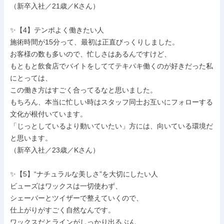
（新卒入社／21歳／Kさん）

✨【4】テンポよく働きたい人

施術時間が15分って、最初は正直びっくりしました。

お客様の数も多いので、忙しさはあるんですけど、

もともと飲食店でバイトをしててテキパキ働くのが好きだった私
にとっては、

この働き方はすごく合ってるなと思いました。

もちろん、本当に忙しい時はスタッフ同士お互いにフォローする
文化が根付いています。

「じっとしているより動いていたい」方には、向いている環境だ
と思います。

（新卒入社／23歳／Kさん）

✨【5】“ナチュラルな美しさ”を大切にしたい人

ビューズはワックスは一切使わず、

シェーバーとツイザーで整えていくので、

仕上がりがすごく自然なんです。

ワックスだとラインがしっかり出るぶん、
