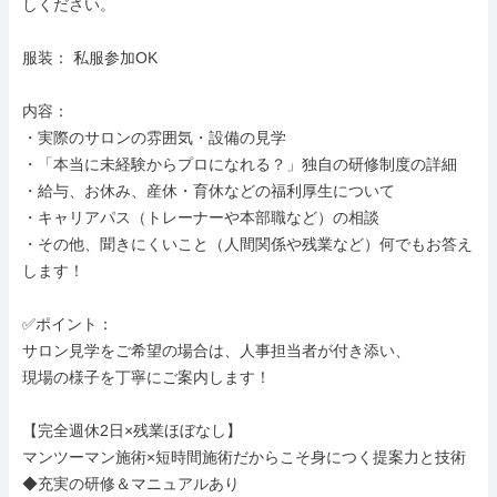
しください。

服装： 私服参加OK

内容：

・実際のサロンの雰囲気・設備の見学

・「本当に未経験からプロになれる？」独自の研修制度の詳細

・給与、お休み、産休・育休などの福利厚生について

・キャリアパス（トレーナーや本部職など）の相談

・その他、聞きにくいこと（人間関係や残業など）何でもお答え
します！

✅ポイント：

サロン見学をご希望の場合は、人事担当者が付き添い、

現場の様子を丁寧にご案内します！

【完全週休2日×残業ほぼなし】

マンツーマン施術×短時間施術だからこそ身につく提案力と技術

◆充実の研修＆マニュアルあり
