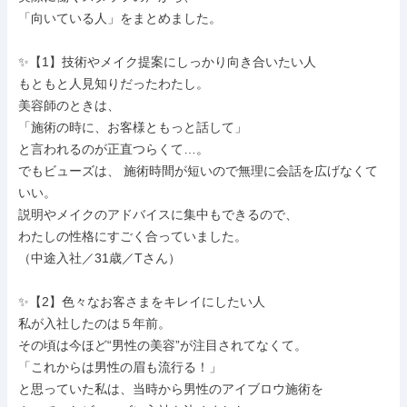
「向いている人」をまとめました。

✨【1】技術やメイク提案にしっかり向き合いたい人

もともと人見知りだったわたし。

美容師のときは、

「施術の時に、お客様ともっと話して」

と言われるのが正直つらくて…。

でもビューズは、 施術時間が短いので無理に会話を広げなくて
いい。

説明やメイクのアドバイスに集中もできるので、

わたしの性格にすごく合っていました。

（中途入社／31歳／Tさん）

✨【2】色々なお客さまをキレイにしたい人

私が入社したのは５年前。

その頃は今ほど“男性の美容”が注目されてなくて。

「これからは男性の眉も流行る！」

と思っていた私は、当時から男性のアイブロウ施術を
