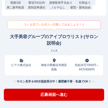
面接1回
駅近5分以内
資格取得手当あり
社割あり
第二新卒歓迎
原則定時退社
ノルマなし
髪型・髪色自由
いま見ている求人へ応募してみましょう！
大手美容グループのアイブロウリスト(サロン
説明会)
正社員
ピアス株式会社
神奈川県横浜市西区
月給26万7000円～
高島
44万4000円
サロン見学＆WEB面談受付中！履歴書不要・私服でOK！
応募画面へ進む