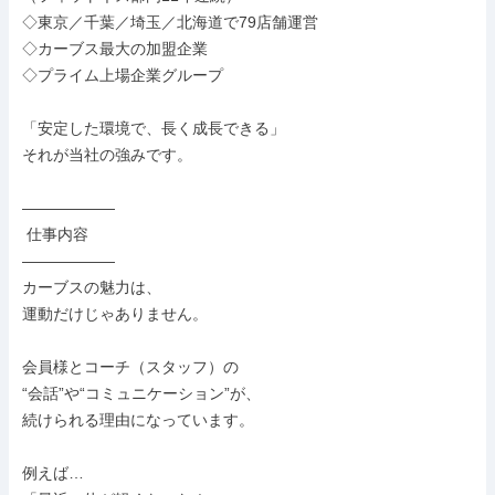
◇東京／千葉／埼玉／北海道で79店舗運営

◇カーブス最大の加盟企業

◇プライム上場企業グループ

「安定した環境で、長く成長できる」

それが当社の強みです。

――――――

 仕事内容

――――――

カーブスの魅力は、

運動だけじゃありません。

会員様とコーチ（スタッフ）の

“会話”や“コミュニケーション”が、

続けられる理由になっています。

例えば…
