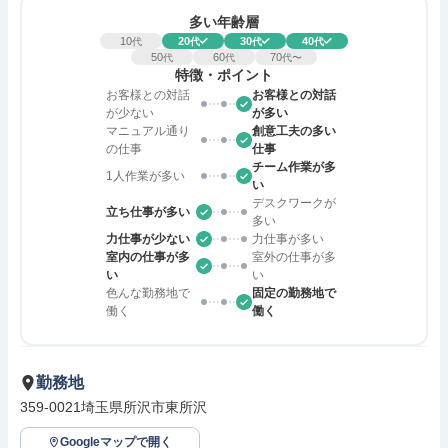
多い年齢層
10
20
30
40
代
代
代
代
50
60
70
代
代
代〜
特徴・ポイント
お客様との対話
お客様との対話
が少ない
が多い
マニュアル通り
創意工夫の多い
の仕事
仕事
チーム作業が多
1人作業が多い
い
デスクワークが
立ち仕事が多い
多い
力仕事が少ない
力仕事が多い
室内の仕事が多
室外の仕事が多
い
い
色んな勤務地で
固定の勤務地で
働く
働く
勤務地
359-0021埼玉県所沢市東所沢
Googleマップで開く