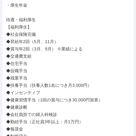
・厚生年金

待遇・福利厚生

【福利厚生】

◆社会保険完備

◆昇給年2回（5月、11月）

◆賞与年2回（3月、9月） ※業績による

◆交通費支給

◆住宅手当

◆役職手当

◆残業手当

◆扶養手当（扶養人数1名につき月3,000円）

◆インセンティブ

◆健康習慣手当（1回の賞与につき30,000円加算）

◆健康診断

◆会社負担での婦人科検診

◆勤続手当（正社員3年以上：月1万円）

◆報奨金
