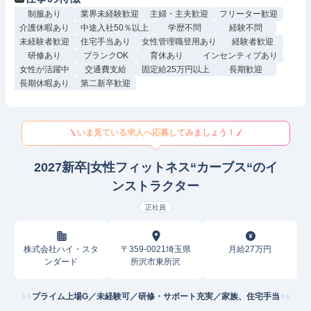
制服あり
業界未経験歓迎
主婦・主夫歓迎
フリーター歓迎
介護休暇あり
中途入社50％以上
学歴不問
経験不問
未経験者歓迎
住宅手当あり
女性管理職登用あり
経験者歓迎
研修あり
ブランクOK
育休あり
インセンティブあり
女性が活躍中
交通費支給
固定給25万円以上
長期歓迎
長期休暇あり
第二新卒歓迎
いま見ている求人へ応募してみましょう！
2027新卒|女性フィットネス“カーブス“のイ
ンストラクター
正社員
株式会社ハイ・スタ
〒359-0021埼玉県
月給27万円
ンダード
所沢市東所沢
プライム上場G／未経験可／研修・サポート充実／家族、住宅手当