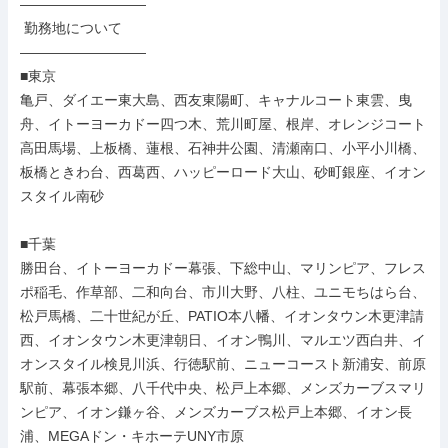
―――――――――

 勤務地について

―――――――――

■東京

亀戸、ダイエー東大島、西友東陽町、キャナルコート東雲、曳
舟、イトーヨーカドー四つ木、荒川町屋、根岸、オレンジコート
高田馬場、上板橋、蓮根、石神井公園、清瀬南口、小平小川橋、
板橋ときわ台、西葛西、ハッピーロード大山、砂町銀座、イオン
スタイル南砂

■千葉

勝田台、イトーヨーカドー幕張、下総中山、マリンピア、フレス
ポ稲毛、作草部、二和向台、市川大野、八柱、ユニモちはら台、
松戸馬橋、二十世紀が丘、PATIO本八幡、イオンタウン木更津請
西、イオンタウン木更津朝日、イオン鴨川、マルエツ西白井、イ
オンスタイル検見川浜、行徳駅前、ニューコースト新浦安、前原
駅前、幕張本郷、八千代中央、松戸上本郷、メンズカーブスマリ
ンピア、イオン鎌ヶ谷、メンズカーブス松戸上本郷、イオン長
浦、MEGAドン・キホーテUNY市原
