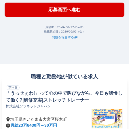
応募画面へ進む
原稿ID：
70a9a60c27d0a4f0
掲載開始日：
2026/06/05（金）
問題を報告する
職種と勤務地が似ている求人
正社員
「うっせぇわ!」って心の中で叫びながら、今日も我慢し
て働く?|研修充実|ストレッチトレーナー
株式会社ソフネットジャパン
埼玉県さいたま市大宮区桜木町
月給23万8430円～30万円