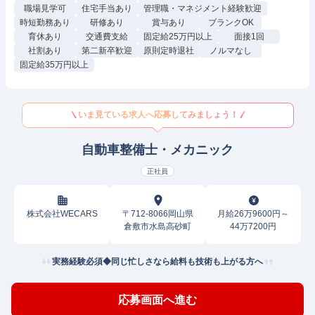
職場見学可
住宅手当あり
管理職・マネジメント経験歓迎
時短勤務あり
研修あり
賞与あり
ブランクOK
育休あり
交通費支給
固定給25万円以上
面接1回
社割あり
第二新卒歓迎
原則定時退社
ノルマなし
固定給35万円以上
いま見ている求人へ応募してみましょう！
自動車整備士・メカニック
正社員
株式会社WECARS
〒712-8066岡山県
月給26万9600円～
倉敷市水島高砂町
44万7200円
実務経験必須◆同じ忙しさなら給料も技術も上がる方へ
応募画面へ進む