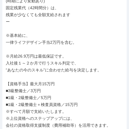
(時期により変動あり)

固定残業代（42時間分）は、

残業が少なくても全額支給されます

ー

※基本給に、

一律ライフデザイン手当2万円を含む。

※月給26.9万円は最低保証です。

入社後１～２か月で行うスキル判定で、

“あなたの今のスキル”に合わせた給与を決定します。

【資格手当】最大月15万円

■3級整備士／3万円

■1級・2級整備士／5万円

■1級・2級整備士＋検査員資格／15万円

※すべて月額で支給いたします。

※上位資格へのステップアップには、

会社の資格取得支援制度（費用補助等）を活用できます。
