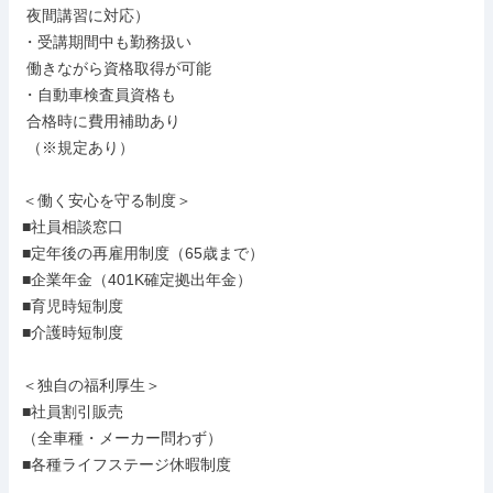
 夜間講習に対応）

・受講期間中も勤務扱い

 働きながら資格取得が可能

・自動車検査員資格も

 合格時に費用補助あり

 （※規定あり）

＜働く安心を守る制度＞

■社員相談窓口

■定年後の再雇用制度（65歳まで）

■企業年金（401K確定拠出年金）

■育児時短制度

■介護時短制度

＜独自の福利厚生＞

■社員割引販売

（全車種・メーカー問わず）

■各種ライフステージ休暇制度
