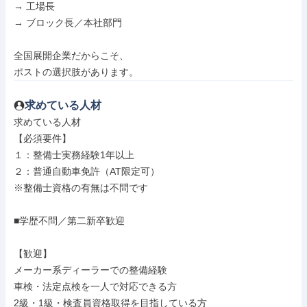
→ 工場長

→ ブロック長／本社部門

全国展開企業だからこそ、

ポストの選択肢があります。
求めている人材
求めている人材

【必須要件】

１：整備士実務経験1年以上

２：普通自動車免許（AT限定可）

※整備士資格の有無は不問です

■学歴不問／第二新卒歓迎

【歓迎】

メーカー系ディーラーでの整備経験

車検・法定点検を一人で対応できる方

2級・1級・検査員資格取得を目指している方
