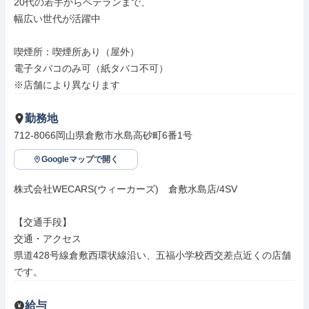
20代の若手からベテランまで、

幅広い世代が活躍中

喫煙所：喫煙所あり（屋外）

電子タバコのみ可（紙タバコ不可）

※店舗により異なります
勤務地
712-8066岡山県倉敷市水島高砂町6番1号
Googleマップで開く
株式会社WECARS(ウィーカーズ)　倉敷水島店/4SV

【交通手段】

交通・アクセス

県道428号線倉敷西環状線沿い、五福小学校西交差点近くの店舗
です。
給与