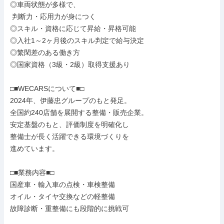
◎車両状態が多様で、

 判断力・応用力が身につく

◎スキル・資格に応じて昇給・昇格可能

◎入社1～2ヶ月後のスキル判定で給与決定

◎繁閑差のある働き方

◎国家資格（3級・2級）取得支援あり

□■WECARSについて■□

2024年、伊藤忠グループのもと発足。

全国約240店舗を展開する整備・販売企業。

安定基盤のもと、評価制度を明確化し

整備士が長く活躍できる環境づくりを

進めています。

□■業務内容■□

国産車・輸入車の点検・車検整備

オイル・タイヤ交換などの軽整備

故障診断・重整備にも段階的に挑戦可
