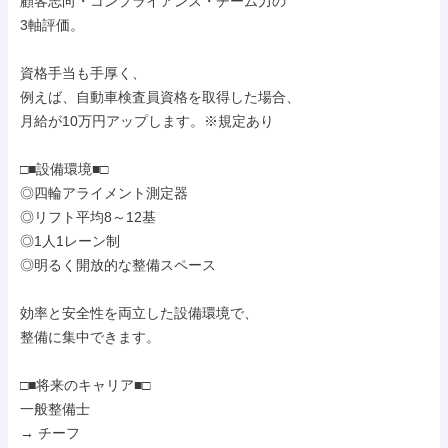
顧客志向・コンプライアンス・チーム力の

3軸評価。

資格手当も手厚く、

例えば、自動車検査員資格を取得した場合、

月給が10万円アップします。※規定あり

□■設備環境■□

◎四輪アライメント測定器

◎リフト平均8～12基

◎1人1レーン制

◎明るく開放的な整備スペース

効率と安全性を両立した設備環境で、

整備に集中できます。

□■将来のキャリア■□

一般整備士

→ チーフ
