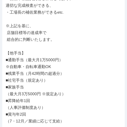
適切な完成検査ができる、

・工場長の補佐業務ができるetc.

※上記を基に、

 店舗目標等の達成率で

 総合的に判断いたします。

【他手当】

■通勤手当（最大月1万5000円）

※自動車・自転車通勤OK

■残業手当（月42時間の超過分）

■社宅手当（規定あり）

■家族手当

（最大月3万5000円 ※規定あり）

■昇降給年1回

（人事評価制度あり）

■賞与年2回

（7・12月／業績に応じて支給）
