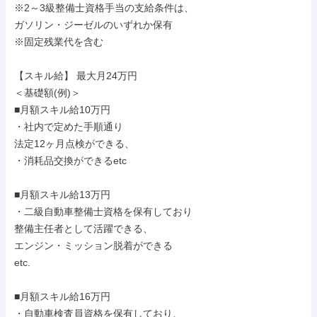
※2～3級整備士資格手当の支給条件は、

ガソリン・ジーゼルのいずれか保有

※固定残業代を含む

【スキル給】 最大月24万円

＜基礎額(例)＞

■月額スキル給10万円

・社内で定めた手順通り

法定12ヶ月点検ができる、

・消耗品交換ができるetc

■月額スキル給13万円

・二級自動車整備士資格を保有しており

整備主任者として活躍できる、

エンジン・ミッション脱着ができる

etc.

■月額スキル給16万円

・自動車検査員資格を保有しており、
