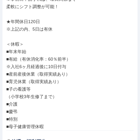
柔軟にシフト調整が可能！

★年間休日120日

※上記の内、5日は有休

＜休暇＞

■年末年始

■有給（有休消化率：60％前半）

※入社6ヶ月経過後に10日付与

■産前産後休業（取得実績あり）

■育児休業（取得実績あり）

■子の看護等

（小学校3年生修了まで）

■介護

■慶弔

■特別

■母子健康管理休暇