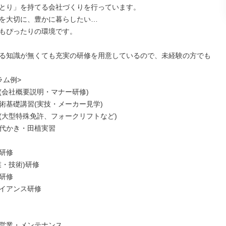
とり」を持てる会社づくりを行っています。

を大切に、豊かに暮らしたい…

もぴったりの環境です。

る知識が無くても充実の研修を用意しているので、未経験の方でも
ム例>

(会社概要説明・マナー研修)

術基礎講習(実技・メーカー見学)

(大型特殊免許、フォークリフトなど)

代かき・田植実習

研修

・技術)研修

研修

イアンス研修

営業・メンテナンス
