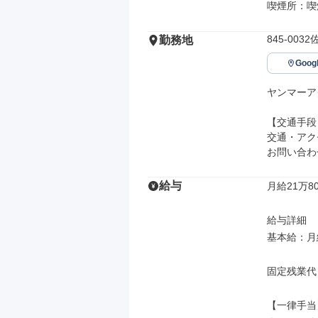
喫煙所：喫
845-00
勤務地
Goo
ヤンマーア
【交通手段】
交通・アク
お問い合わ
給与
月給21万80
給与詳細

基本給：月給 
固定残業代
【一律手当】