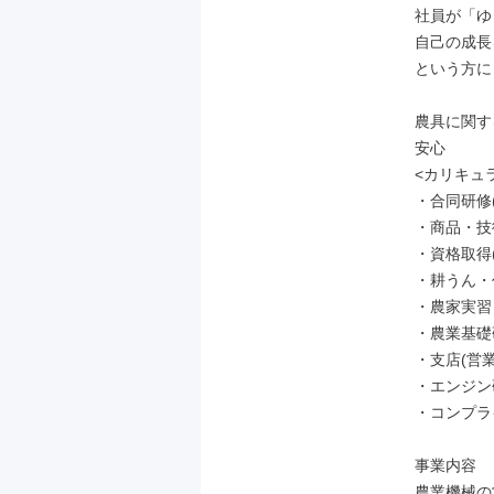
社員が「ゆ
自己の成長
という方に
農具に関す
安心

<カリキュラ
・合同研修
・商品・技
・資格取得
・耕うん・
・農家実習

・農業基礎
・支店(営業
・エンジン
・コンプラ
事業内容

農業機械の