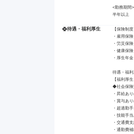
<勤務期間>

半年以上
待遇・福利厚生
【保険制度】
・雇用保険

・労災保険

・健康保険

・厚生年金

待遇・福利
【福利厚生】
◆社会保険完
・昇給あり(
・賞与あり(
・超過勤手
・技能手当あ
・交通費支
・通勤費補