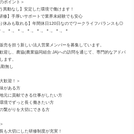
のポイント＞

う異動なし】安定した環境で働けます！

研修】手厚いサポートで業界未経験でも安心

り休みも取れる】年間休日120日なのでワークライフバランスも◎

＊.。＊.。＊.。＊.。＊.。＊.。＊.。＊

販売を担う新しい法人営業メンバーを募集しています。

歓迎し、農協(農業協同組合:JA)への訪問を通じて、専門的なアドバ
します。

勤無し

大歓迎！＞

味がある方

地元に貢献できる仕事がしたい方

環境でずっと長く働きたい方

の繋がりを大切にできる方



長も大切にした研修制度が充実！
