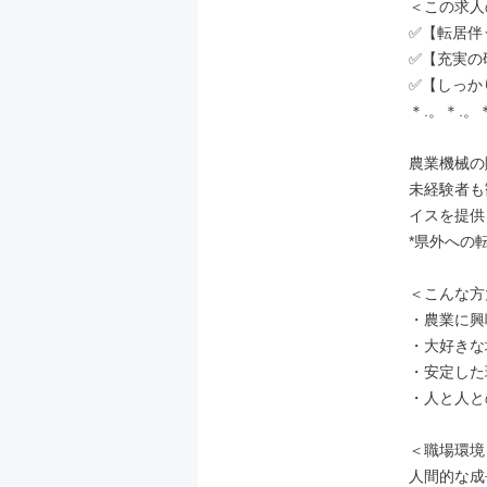
＜この求人
✅【転居伴
✅【充実の
✅【しっか
＊.。＊.。
農業機械の
未経験者も
イスを提供
*県外への転
＜こんな方
・農業に興
・大好きな
・安定した
・人と人と
＜職場環境＞
人間的な成