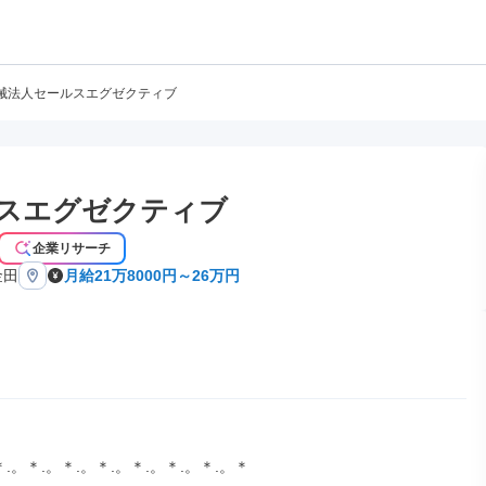
械法人セールスエグゼクティブ
スエグゼクティブ
企業リサーチ
金田
月給21万8000円～26万円
＊.。＊.。＊.。＊.。＊.。＊.。＊.。＊
