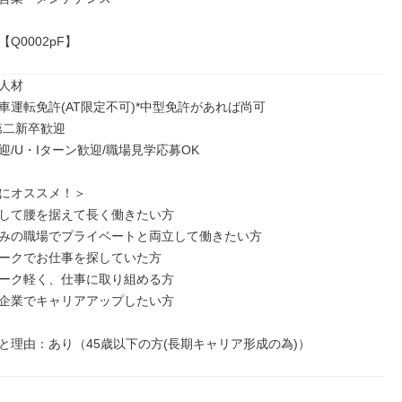
Q0002pF】
人材

車運転免許(AT限定不可)*中型免許があれば尚可

第二新卒歓迎

/U・Iターン歓迎/職場見学応募OK

にオススメ！＞

して腰を据えて長く働きたい方

みの職場でプライベートと両立して働きたい方

ークでお仕事を探していた方

ーク軽く、仕事に取り組める方

企業でキャリアアップしたい方

と理由：あり（45歳以下の方(長期キャリア形成の為)）