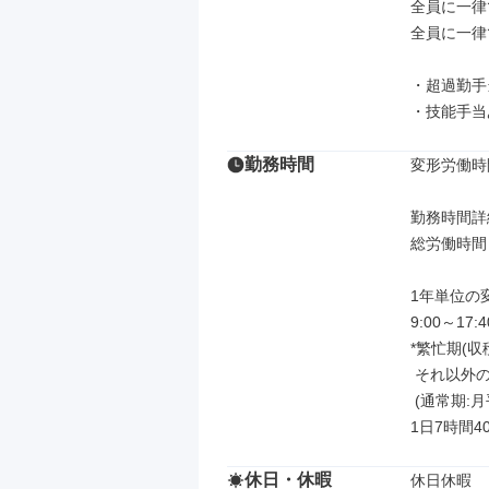
全員に一律
全員に一律
・超過勤手
・技能手当
勤務時間
変形労働時
勤務時間詳細
総労働時間：
1年単位の
9:00～17:40
*繁忙期(
 それ以外の期間は残業少なめです！

 (通常期:月平均11.9時間)

1日7時間4
休日・休暇
休日休暇
