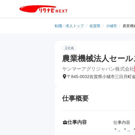
転職・求人トップ
/
佐賀県
/
小城市
/
農業機
正社員
農業機械法人セール
ヤンマーアグリジャパン株式会社
〒845-0032佐賀県小城市三日月町
仕事概要
仕事内容
仕事内容

＊.。＊.。