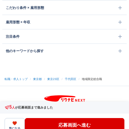
こだわり条件 × 雇用形態
雇用形態 × 年収
注目条件
他のキーワードから探す
転職・求人トップ
/
東京都
/
東京23区
/
千代田区
/
地域限定総合職
5
サイトトップへ
人
が応募画面まで進みました
中途採用をご検討の企業様
利用規約・プライバシーポリシー
サイトマップ
ヘルプ・お問い合わせ
応募画面へ進む
（C）Indeed Inc.
気になる