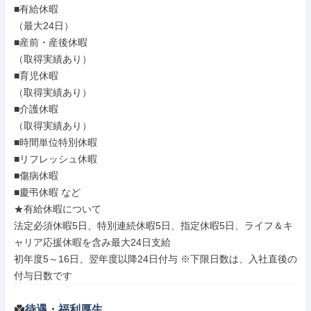
■有給休暇

（最大24日）

■産前・産後休暇

（取得実績あり）

■育児休暇

（取得実績あり）

■介護休暇

（取得実績あり）

■時間単位特別休暇

■リフレッシュ休暇

■傷病休暇

■慶弔休暇 など

★有給休暇について

法定必須休暇5日、特別連続休暇5日、指定休暇5日、ライフ＆キ
ャリア応援休暇を含み最大24日支給

初年度5～16日、翌年度以降24日付与 ※下限日数は、入社直後の
付与日数です
待遇・福利厚生