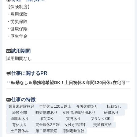
【保険制度】

・雇用保険

・労災保険

・健康保険

・厚生年金
試用期間
試用期間なし
仕事に関するPR
転勤なし＆勤務地希望OK！土日祝休＆年間120日休♪在宅可
仕事の特徴
業界未経験歓迎
年間休日120日以上
介護休暇あり
転勤なし
経験不問
時短勤務あり
女性管理職登用あり
研修あり
退職金あり
在宅OK
賞与あり
ブランクOK
育休あり
完全週休2日制
女性が活躍中
交通費支給
土日祝休み
第二新卒歓迎
原則定時退社