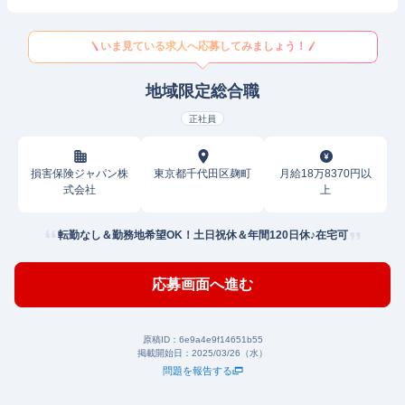
いま見ている求人へ応募してみましょう！
地域限定総合職
正社員
損害保険ジャパン株
東京都千代田区麹町
月給18万8370円以
式会社
上
転勤なし＆勤務地希望OK！土日祝休＆年間120日休♪在宅可
応募画面へ進む
原稿ID：
6e9a4e9f14651b55
掲載開始日：
2025/03/26（水）
問題を報告する