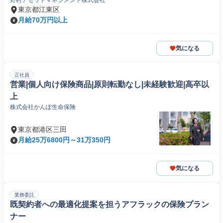
野村アセットマネジメント株式会社
東京都江東区
月給70万円以上
気になる
正社員
営業|個人向け保険商品|原則転勤なし|未経験歓迎|高卒以
上
株式会社かんぽ生命保険
東京都港区三田
月給25万6800円～31万350円
気になる
業務委託
既契約者への最適化提案を担うアフラックの保険プラン
ナー