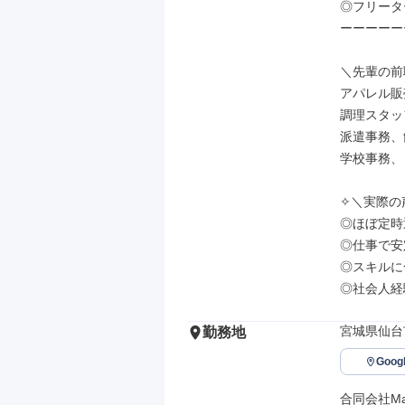
◎フリータ
ーーーーー
＼先輩の前
アパレル販
調理スタッ
派遣事務、
学校事務、
✧＼実際の声
◎ほぼ定時
◎仕事で安
◎スキルに
◎社会人経
宮城県仙台
勤務地
Goo
合同会社Manu