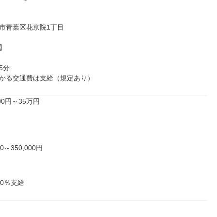
市青葉区花京院1丁目



分

かる交通費は支給（規定あり）
0円～35万円

0～350,000円

00％支給