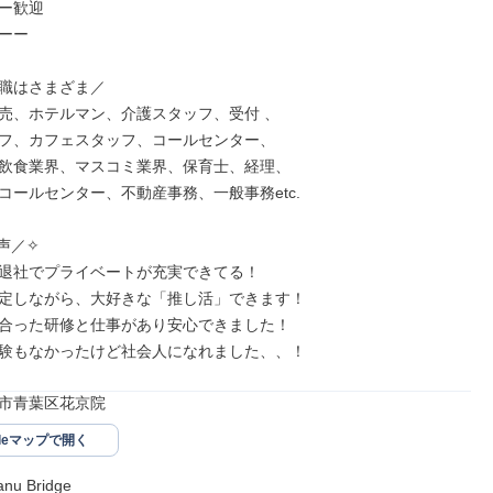
ー歓迎

ーー

職はさまざま／

売、ホテルマン、介護スタッフ、受付 、

フ、カフェスタッフ、コールセンター、

飲食業界、マスコミ業界、保育士、経理、

コールセンター、不動産事務、一般事務etc.

／✧

退社でプライベートが充実できてる！ 

定しながら、大好きな「推し活」できます！

合った研修と仕事があり安心できました！

験もなかったけど社会人になれました、、！
市青葉区花京院
gleマップで開く
 Bridge
