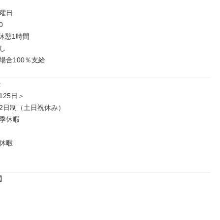
日: 



休憩1時間



場合100％支給


25日＞

2日制（土日祝休み）

季休暇

休暇


