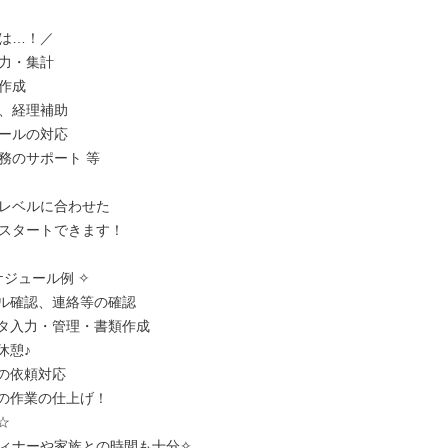
は…！／

力・集計

作成

、経理補助

ールの対応

務のサポート 等

レベルに合わせた

スタートできます！

ジュール例 ✧

メール確認、連絡等の確認

データ入力・管理・書類作成

休憩♪

内の依頼対応

残りの作業の仕上げ！

☆

ィナーや家族との時間も十分✧
