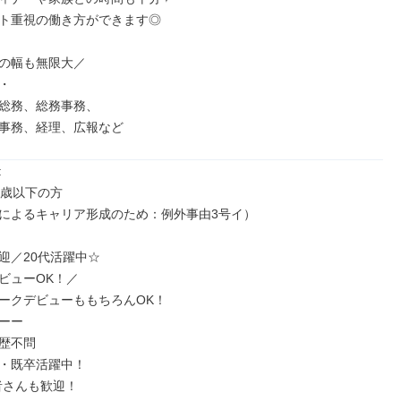
ト重視の働き方ができます◎

の幅も無限大／



総務、総務事務、

事務、経理、広報など


歳以下の方

によるキャリア形成のため：例外事由3号イ）

迎／20代活躍中☆

ビューOK！／

ークデビューももちろんOK！

ーー

歴不問

・既卒活躍中！

者さんも歓迎！
