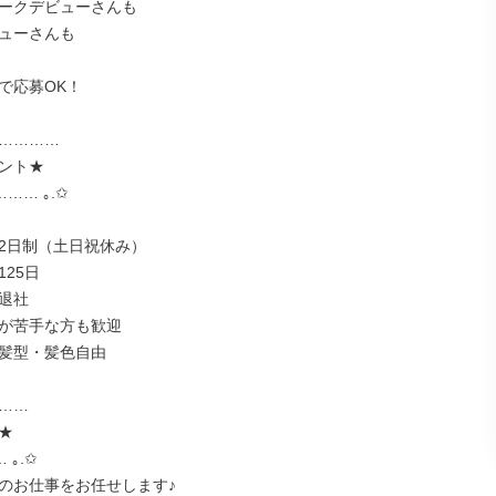
ークデビューさんも

ューさんも

で応募OK！

…………

ント★

…… ｡.✩

2日制（土日祝休み）

25日

退社

が苦手な方も歓迎

髪型・髪色自由

……



｡.✩

のお仕事をお任せします♪
