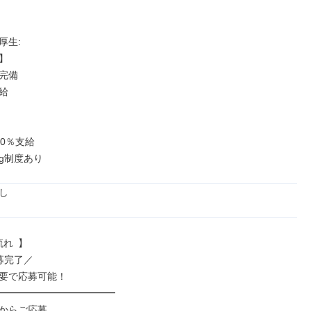
生: 



完備



0％支給

ing制度あり
し
れ 】

完了／

要で応募可能！

━━━━━━━━━━━━

からご応募
