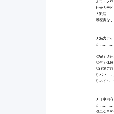
オフィスワ
社会人デビ
大歓迎！

履歴書なし
……………
★魅力ポイ
✩.｡…………
◎完全週休
◎年間休日1
◎ほぼ定時
◎パソコン
◎ネイル・
……………
★仕事内容★
✩.｡………… 
簡単な事務