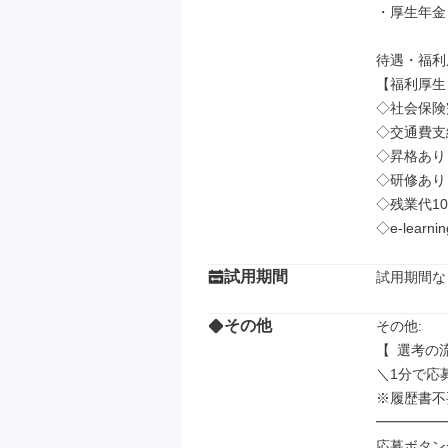
・厚生年金

待遇・福利厚
【福利厚生】
◇社会保険
◇交通費支給
◇昇格あり

◇研修あり

◇残業代10
◇e-learn
試用期間
試用期間な
その他
その他: 

【 選考の流
＼1分で応募
※履歴書不
━━━━━
応募ボタン