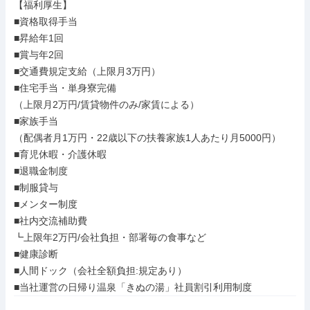
【福利厚生】

■資格取得手当

■昇給年1回

■賞与年2回

■交通費規定支給（上限月3万円）

■住宅手当・単身寮完備

（上限月2万円/賃貸物件のみ/家賃による）

■家族手当

（配偶者月1万円・22歳以下の扶養家族1人あたり月5000円）

■育児休暇・介護休暇

■退職金制度

■制服貸与

■メンター制度

■社内交流補助費

┗上限年2万円/会社負担・部署毎の食事など

■健康診断

■人間ドック（会社全額負担:規定あり）

■当社運営の日帰り温泉「きぬの湯」社員割引利用制度