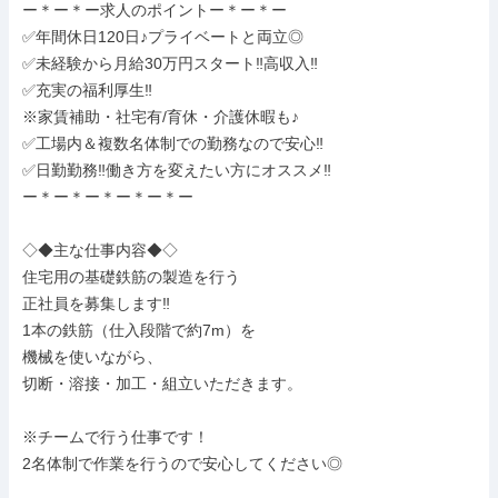
ー＊ー＊ー求人のポイントー＊ー＊ー

✅年間休日120日♪プライベートと両立◎

✅未経験から月給30万円スタート‼高収入‼

✅充実の福利厚生‼

※家賃補助・社宅有/育休・介護休暇も♪

✅工場内＆複数名体制での勤務なので安心‼

✅日勤勤務‼働き方を変えたい方にオススメ‼

ー＊ー＊ー＊ー＊ー＊ー

◇◆主な仕事内容◆◇

住宅用の基礎鉄筋の製造を行う

正社員を募集します‼

1本の鉄筋（仕入段階で約7m）を

機械を使いながら、

切断・溶接・加工・組立いただきます。

※チームで行う仕事です！

2名体制で作業を行うので安心してください◎
