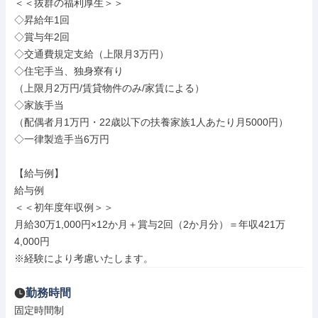
＜＜抜群の福利厚生＞＞

◇昇給年1回

◇賞与年2回

◇交通費規定支給（上限月3万円）

◇住宅手当、独身寮有り

（上限月2万円/賃貸物件のみ/家賃による）

◇家族手当

（配偶者月1万円・22歳以下の扶養家族1人あたり月5000円）

◇一律製造手当6万円

【給与例】

給与例

＜＜初年度年収例＞＞

月給30万1,000円×12か月＋賞与2回（2か月分）＝年収421万
4,000円

※経験により考慮いたします。
勤務時間
固定時間制
