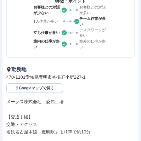
特徴・ポイント
お客様との対話
お客様との対話
が少ない
が多い
チーム作業が多
1人作業が多い
い
デスクワークが
立ち仕事が多い
多い
室内の仕事が多
室外の仕事が多
い
い
勤務地
470-1101愛知県豊明市沓掛町小所227-1
Googleマップで開く
メークス株式会社　愛知工場

【交通手段】

交通・アクセス

名鉄名古屋本線「豊明駅」より車で約10分