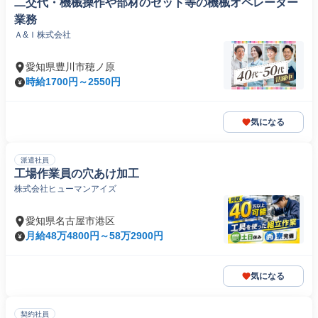
二交代・機械操作や部材のセット等の機械オペレーター
業務
Ａ&Ｉ株式会社
愛知県豊川市穂ノ原
時給1700円～2550円
気になる
派遣社員
工場作業員の穴あけ加工
株式会社ヒューマンアイズ
愛知県名古屋市港区
月給48万4800円～58万2900円
気になる
契約社員