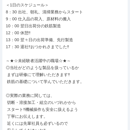
＜1日のスケジュール＞

8：30 出社、朝礼、清掃業務からスタート

9：00 仕入品の荷入、原材料の搬入

10：00 翌日出荷分の鉄筋製造

12：00 休憩‼

13：00 翌々日の出荷準備、先行製造

17：30 退社‼おつかれさまでした‼

～★☆未経験者活躍中の職場☆★～

◎当社がどのような製品を扱っているか

 まずは研修にて理解いただきます‼

 鉄筋の基礎について学んでいただきます。

◎実際の業務に関しては、

 切断・溶接加工・組立のいづれかから

 スタート‼機械操作も安全に扱えるよう

 丁寧にお伝えします。

 近くには先輩社員も必ずいるので
