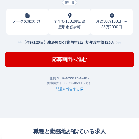
正社員
メークス株式会社
〒470-1101愛知県
月給30万1001円～
豊明市沓掛町
36万2000円
【年休120日】未経験OK‼賞与年2回‼初年度年収420万‼
応募画面へ進む
原稿ID：
6c4855276f4adf2a
掲載開始日：
2026/05/11（月）
問題を報告する
職種と勤務地が似ている求人