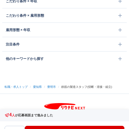
こだわり条件 × 年収
こだわり条件 × 雇用形態
雇用形態 × 年収
注目条件
他のキーワードから探す
転職・求人トップ
/
愛知県
/
豊明市
/
鉄筋の製造スタッフ(切断・溶接・組立)
4
サイトトップへ
人
が応募画面まで進みました
中途採用をご検討の企業様
利用規約・プライバシーポリシー
サイトマップ