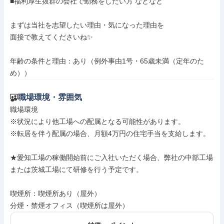
■福利厚生抜群の会社で勤務をしたい方 などなど

まずは当社を志望したい理由・気になった理由を

面接で教えてくださいね✨

年齢の条件と理由：あり（例外事由1号・65歳未満（定年のた
め））
職場環境・雰囲気
職場環境

※状況により他工場への配属となる可能性があります。

※転居を伴う配属の場合、月額4万円の住宅手当を支給します。

★愛知工場の稼働開始前にご入社いただく場合、弊社の中部工場
または茨城工場にて研修を行う予定です。

喫煙所：喫煙所あり（屋外）

分煙・禁煙オフィス（喫煙所は屋外）