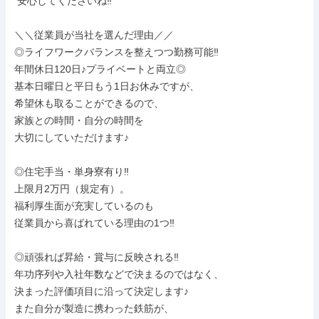
 安心してくださいね‼

＼＼従業員が当社を選んだ理由／／

◎ライフワークバランスを整えつつ勤務可能‼

年間休日120日♪プライベートと両立◎

基本日曜日と平日もう1日お休みですが、

希望休も取ることができるので、

家族との時間・自分の時間を

大切にしていただけます♪

◎住宅手当・単身寮有り‼

上限月2万円（規定有）。

福利厚生面が充実しているのも

従業員から喜ばれている理由の1つ‼

◎頑張れば昇給・賞与に反映される‼

年功序列や入社年数などで決まるのではなく、

決まった評価項目に沿って決定します♪

また自分が製造に携わった鉄筋が、
