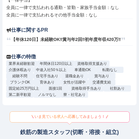
【一律手当】

全員に一律で支払われる通勤・皆勤・家族手当金額：なし

仕事に関するPR
【年休120日】未経験OK‼賞与年2回‼初年度年収420万‼
仕事の特徴
業界未経験歓迎
年間休日120日以上
資格取得支援あり
介護休暇あり
中途入社50％以上
車通勤OK
転勤なし
経験不問
住宅手当あり
退職金あり
賞与あり
ブランクOK
育休あり
女性が活躍中
交通費支給
固定給25万円以上
面接1回
資格取得手当あり
社割あり
第二新卒歓迎
ノルマなし
寮・社宅あり
いま見ている求人へ応募してみましょう！
鉄筋の製造スタッフ(切断・溶接・組立)