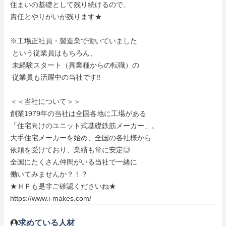
住まいの基礎として残り続けるので、

責任とやりがいが残ります★

※工場正社員・製造業で働いていました

 という従業員はもちろん、

 未経験スタート（異業種からの転職）の

 従業員も活躍中の当社です‼

＜＜当社について＞＞

創業1979年の当社は全国各地に工場がある

「住宅向けのユニット式基礎鉄筋メーカー」。

大手住宅メーカーを始め、全国の各社様から

依頼を受けており、業績も常に安定◎

全国にたくさん仲間がいる当社で一緒に

働いてみませんか？！？

★ＨＰも是非ご確認くださいね★

https://www.i-makes.com/
求めている人材