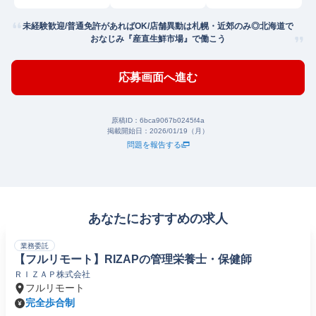
未経験歓迎/普通免許があればOK/店舗異動は札幌・近郊のみ◎北海道で
おなじみ『産直生鮮市場』で働こう
応募画面へ進む
原稿ID：
6bca9067b0245f4a
掲載開始日：
2026/01/19（月）
問題を報告する
あなたにおすすめの求人
業務委託
【フルリモート】RIZAPの管理栄養士・保健師
ＲＩＺＡＰ株式会社
フルリモート
完全歩合制