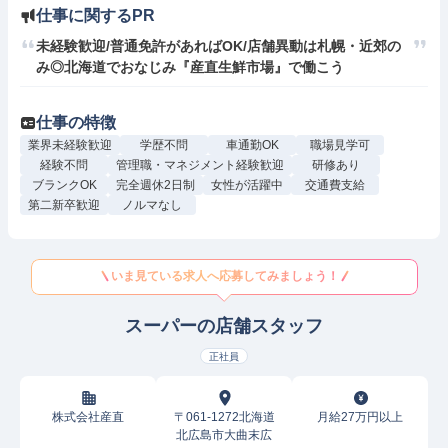
仕事に関するPR
未経験歓迎/普通免許があればOK/店舗異動は札幌・近郊の
み◎北海道でおなじみ『産直生鮮市場』で働こう
仕事の特徴
業界未経験歓迎
学歴不問
車通勤OK
職場見学可
経験不問
管理職・マネジメント経験歓迎
研修あり
ブランクOK
完全週休2日制
女性が活躍中
交通費支給
第二新卒歓迎
ノルマなし
いま見ている求人へ応募してみましょう！
スーパーの店舗スタッフ
正社員
株式会社産直
〒061-1272北海道
月給27万円以上
北広島市大曲末広