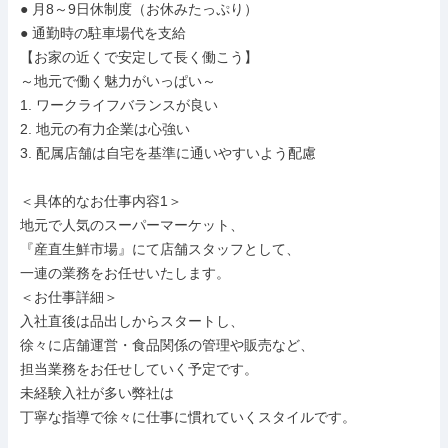
● 月8～9日休制度（お休みたっぷり）

● 通勤時の駐車場代を支給

【お家の近くで安定して長く働こう】

～地元で働く魅力がいっぱい～

1. ワークライフバランスが良い

2. 地元の有力企業は心強い

3. 配属店舗は自宅を基準に通いやすいよう配慮

＜具体的なお仕事内容1＞

地元で人気のスーパーマーケット、

『産直生鮮市場』にて店舗スタッフとして、

一連の業務をお任せいたします。

＜お仕事詳細＞

入社直後は品出しからスタートし、

徐々に店舗運営・食品関係の管理や販売など、

担当業務をお任せしていく予定です。

未経験入社が多い弊社は

丁寧な指導で徐々に仕事に慣れていくスタイルです。
