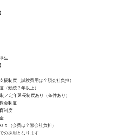


厚生



支援制度（試験費用は全額会社負担）

度（勤続３年以上）

年制／定年延長制度あり（条件あり）

株会制度

育制度



ＯＸ（会費は全額会社負担）

での採用となります