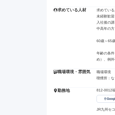
求めている人材
求めている
未経験歓迎

入社後の講
中高年の方
60歳～6
年齢の条件
め）、例外
職場環境・雰囲気
職場環境

喫煙所：な
812-00
勤務地
Goo
JR九州セ