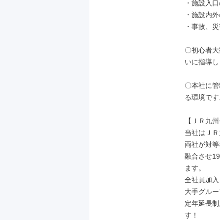
・施設入口
・施設内外
・事故、災
〇初心者大
いに指導し
〇本社に管
る環境です。
【ＪＲ九州
当社はＪＲ
両社が対等
融合させ1
ます。

全社員加入
大手グルー
定年延長制
す！