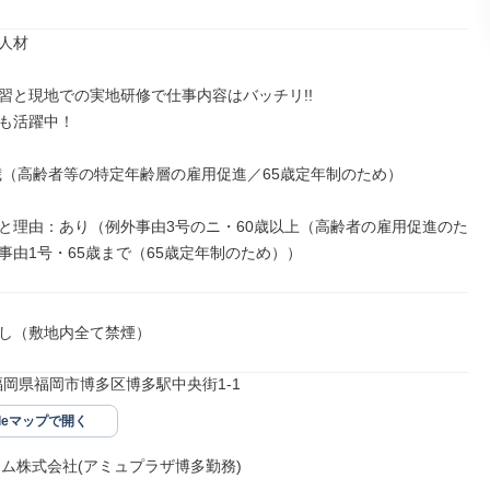
人材

習と現地での実地研修で仕事内容はバッチリ!!

も活躍中！

5歳（高齢者等の特定年齢層の雇用促進／65歳定年制のため）

と理由：あり（例外事由3号のニ・60歳以上（高齢者の雇用促進のた
事由1号・65歳まで（65歳定年制のため））
し（敷地内全て禁煙）
12福岡県福岡市博多区博多駅中央街1-1
gleマップで開く
コム株式会社(アミュプラザ博多勤務)
