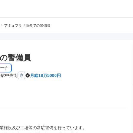
/
アミュプラザ博多での警備員
の警備員
サーチ
多駅中央街
月給18万5000円
業施設及び工場等の常駐警備を行っています。
