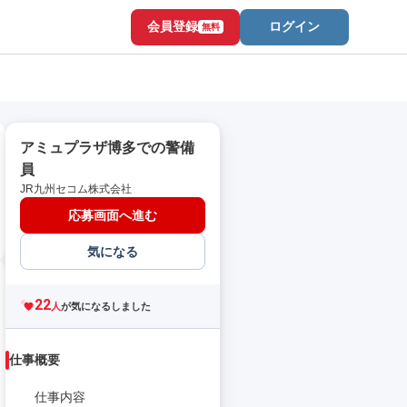
会員登録
ログイン
無料
アミュプラザ博多での警備
員
JR九州セコム株式会社
応募画面へ進む
気になる
22
人
が気になるしました
仕事概要
仕事内容