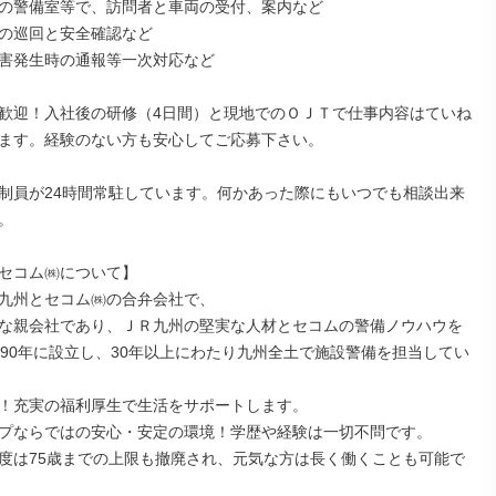
の警備室等で、訪問者と車両の受付、案内など

の巡回と安全確認など

害発生時の通報等一次対応など

歓迎！入社後の研修（4日間）と現地でのＯＪＴで仕事内容はていね
ます。経験のない方も安心してご応募下さい。

制員が24時間常駐しています。何かあった際にもいつでも相談出来


セコム㈱について】

九州とセコム㈱の合弁会社で、

な親会社であり、ＪＲ九州の堅実な人材とセコムの警備ノウハウを
990年に設立し、30年以上にわたり九州全土で施設警備を担当してい
！充実の福利厚生で生活をサポートします。

プならではの安心・安定の環境！学歴や経験は一切不問です。

度は75歳までの上限も撤廃され、元気な方は長く働くことも可能で