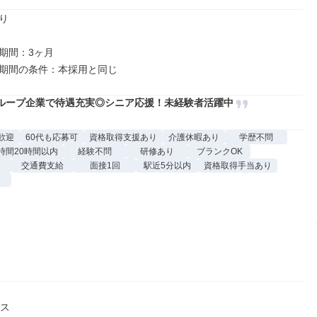


期間：3ヶ月

ループ企業で待遇充実◎シニア応援！未経験者活躍中
歓迎
60代も応募可
資格取得支援あり
介護休暇あり
学歴不問
時間20時間以内
経験不問
研修あり
ブランクOK
交通費支給
面接1回
駅近5分以内
資格取得手当あり
し
ス
