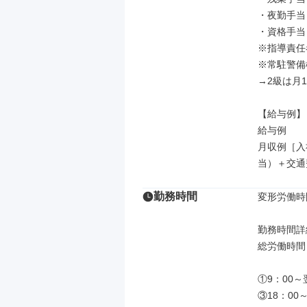
・夜勤手当

・資格手当（1
※指導責任者
※常駐警備
→2級は月1,
【給与例】

給与例

月収例［入社
当）＋交通
勤務時間
変形労働時
勤務時間詳細
総労働時間：
①9：00～
③18：00