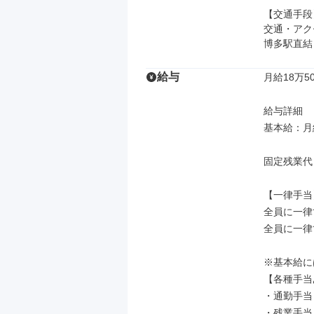
【交通手段】
交通・アク
博多駅直結
給与
月給18万50
給与詳細

基本給：月給 
固定残業代
【一律手当】
全員に一律
全員に一律
※基本給に
【各種手当
・通勤手当（
・残業手当
