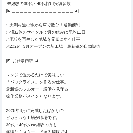
 未経験の30代・40代採用実績多数

|◣＿＿＿＿＿＿＿＿＿＿＿＿＿＿＿◢|

✅大潟村道の駅から車で数分！通勤便利

✅4勤2休のサイクルで月の休みは平均11日

✅廃校を再生した地域を元気にする仕事

✅2025年3月オープンの新工場！最新鋭の自動設備

|◤ お仕事内容 ◢|

￣￣￣￣￣￣￣￣￣

レンジで温めるだけで美味しい

「パックライス」を作るお仕事。

最新鋭のフルオート設備を見守る

操作業務がメインとなります。

2025年3月に完成したばかりの

ピカピカな工場が職場です。

30代・40代の未経験の方も、

無理なくスタートできる環境です。
