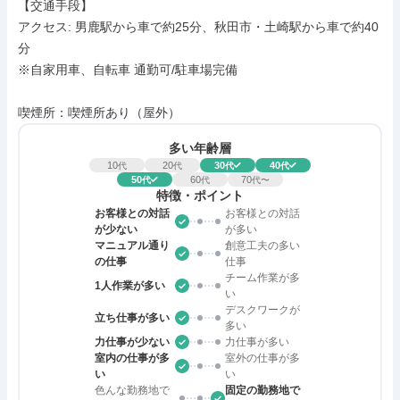
【交通手段】

アクセス: 男鹿駅から車で約25分、秋田市・土崎駅から車で約40
分

※自家用車、自転車 通勤可/駐車場完備

喫煙所：喫煙所あり（屋外）
多い年齢層
10
20
30
40
代
代
代
代
50
60
70
代
代
代〜
特徴・ポイント
お客様との対話
お客様との対話
が少ない
が多い
マニュアル通り
創意工夫の多い
の仕事
仕事
チーム作業が多
1人作業が多い
い
デスクワークが
立ち仕事が多い
多い
力仕事が少ない
力仕事が多い
室内の仕事が多
室外の仕事が多
い
い
色んな勤務地で
固定の勤務地で