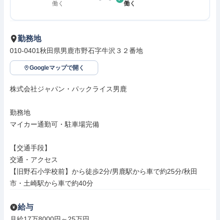
働く
働く
勤務地
010-0401秋田県男鹿市野石字牛沢３２番地
Googleマップで開く
株式会社ジャパン・パックライス男鹿

勤務地

マイカー通勤可・駐車場完備

【交通手段】

交通・アクセス

【旧野石小学校前】から徒歩2分/男鹿駅から車で約25分/秋田
市・土崎駅から車で約40分
給与
月給17万8000円～25万円
