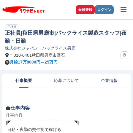
会員登録
ログイン
正社員
正社員|秋田県男鹿市|パックライス製造スタッフ|夜
勤・日勤
株式会社ジャパン・パックライス男鹿
〒010-0401秋田県男鹿市野石
月給17万8000円～25万円
仕事概要
応募について
企業情報
仕事内容
仕事内容

|◤￣￣￣￣￣￣￣￣￣￣￣￣￣￣￣◥|

 日勤・夜勤の交代制で稼げる
