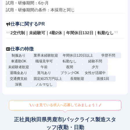
試用・研修期間：6か月

仕事に関するPR
2交代制｜未経験可｜4勤2休｜年間休日132日｜転勤なし
仕事の特徴
制服あり
業界未経験歓迎
年間休日120日以上
学歴不問
車通勤OK
職場見学可
転勤なし
経験不問
未経験者歓迎
午前
夜間
夕方
退職金あり
賞与あり
ブランクOK
女性が活躍中
交通費支給
固定給25万円以上
長期歓迎
面接1回
深夜
ノルマなし
いま見ている求人へ応募してみましょう！
正社員|秋田県男鹿市|パックライス製造スタ
ッフ|夜勤・日勤