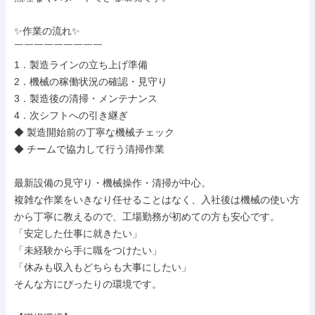
✨作業の流れ✨

￣￣￣￣￣￣￣￣￣

1．製造ラインの立ち上げ準備

2．機械の稼働状況の確認・見守り

3．製造後の清掃・メンテナンス

4．次シフトへの引き継ぎ

◆ 製造開始前の丁寧な機械チェック

◆ チームで協力して行う清掃作業

最新設備の見守り・機械操作・清掃が中心。

複雑な作業をいきなり任せることはなく、入社後は機械の使い方
から丁寧に教えるので、工場勤務が初めての方も安心です。

「安定した仕事に就きたい」

「未経験から手に職をつけたい」

「休みも収入もどちらも大事にしたい」

そんな方にぴったりの環境です。
