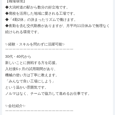
【職場環境】

◆大潟村道の駅から数分の好立地です。

◆廃校を活用した地域に愛される工場です。

◆「4勤2休」の決まったリズムで働けます。

◆夜勤を含む交代勤務がありますが、月平均11日休みで無理なく
続けられる環境です。

✨経験・スキルを問わずに活躍可能✨

￣￣￣￣￣￣￣￣￣￣￣￣￣￣￣￣￣￣￣

30代・40代から

新しいことに挑戦する方を応援。

入社後6ヶ月の試用期間があり、

機械の使い方は丁寧に教えます。

「みんなで良い工場にしよう」

という温かい雰囲気です。

ノルマはなく、チームで協力して進めるお仕事です。

✨会社紹介✨

￣￣￣￣￣￣￣￣￣￣￣￣￣￣￣￣￣￣￣
