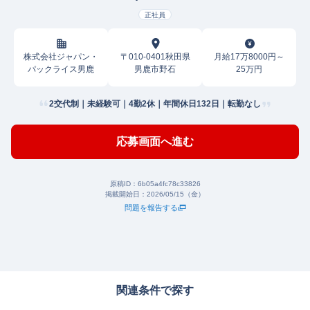
正社員
株式会社ジャパン・
〒010-0401秋田県
月給17万8000円～
パックライス男鹿
男鹿市野石
25万円
2交代制｜未経験可｜4勤2休｜年間休日132日｜転勤なし
応募画面へ進む
原稿ID：
6b05a4fc78c33826
掲載開始日：
2026/05/15（金）
問題を報告する
関連条件で探す