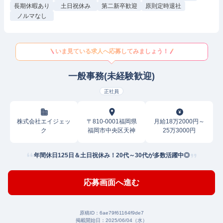
長期休暇あり
土日祝休み
第二新卒歓迎
原則定時退社
ノルマなし
いま見ている求人へ応募してみましょう！
一般事務(未経験歓迎)
正社員
株式会社エイジェッ
〒810-0001福岡県
月給18万2000円～
ク
福岡市中央区天神
25万3000円
年間休日125日＆土日祝休み！20代～30代が多数活躍中◎
応募画面へ進む
原稿ID：
6ae79f61164f9de7
掲載開始日：
2025/06/04（水）