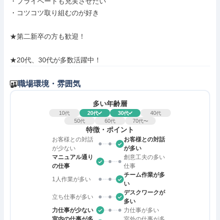
・プライベートも充実させたい

・コツコツ取り組むのが好き

★第二新卒の方も歓迎！

★20代、30代が多数活躍中！
職場環境・雰囲気
多い年齢層
10
20
30
40
代
代
代
代
50
60
70
代
代
代〜
特徴・ポイント
お客様との対話
お客様との対話
が少ない
が多い
マニュアル通り
創意工夫の多い
の仕事
仕事
チーム作業が多
1人作業が多い
い
デスクワークが
立ち仕事が多い
多い
力仕事が少ない
力仕事が多い
室内の仕事が多
室外の仕事が多