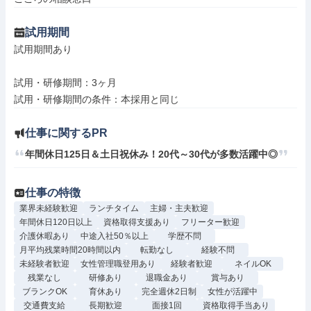
試用期間
試用期間あり

試用・研修期間：3ヶ月

仕事に関するPR
年間休日125日＆土日祝休み！20代～30代が多数活躍中◎
仕事の特徴
業界未経験歓迎
ランチタイム
主婦・主夫歓迎
年間休日120日以上
資格取得支援あり
フリーター歓迎
介護休暇あり
中途入社50％以上
学歴不問
月平均残業時間20時間以内
転勤なし
経験不問
未経験者歓迎
女性管理職登用あり
経験者歓迎
ネイルOK
残業なし
研修あり
退職金あり
賞与あり
ブランクOK
育休あり
完全週休2日制
女性が活躍中
交通費支給
長期歓迎
面接1回
資格取得手当あり