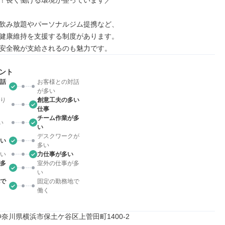
！長く働ける環境が整っています／

飲み放題やパーソナルジム提携など、

健康維持を支援する制度があります。

安全靴が支給されるのも魅力です。
ント
話
お客様との対話
が多い
り
創意工夫の多い
仕事
チーム作業が多
い
い
デスクワークが
い
多い
い
力仕事が多い
多
室外の仕事が多
い
で
固定の勤務地で
働く
51神奈川県横浜市保土ケ谷区上菅田町1400-2