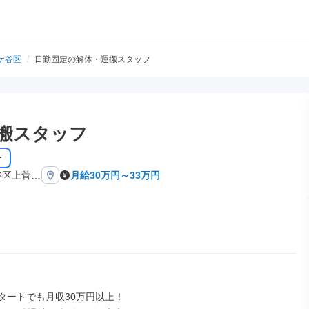
ケ谷区
/
日勤固定の解体・運搬スタッフ
搬スタッフ
チ
谷区上菅田
月給30万円～33万円
タートでも月収30万円以上！
