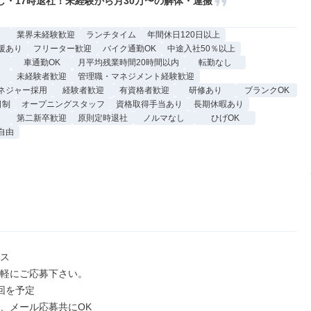
し・17時退社！未経験から月30万〜の解体・運搬
業界未経験歓迎
ランチタイム
年間休日120日以上
援あり
フリーター歓迎
バイク通勤OK
中途入社50％以上
車通勤OK
月平均残業時間20時間以内
転勤なし
未経験者歓迎
管理職・マネジメント経験歓迎
ネジャー採用
経験者歓迎
有資格者歓迎
研修あり
ブランクOK
日制
オープニングスタッフ
資格取得手当あり
長期休暇あり
第二新卒歓迎
原則定時退社
ノルマなし
ひげOK
自由
ス

軽にご応募下さい。

回を予定

、メール応募共にOK
