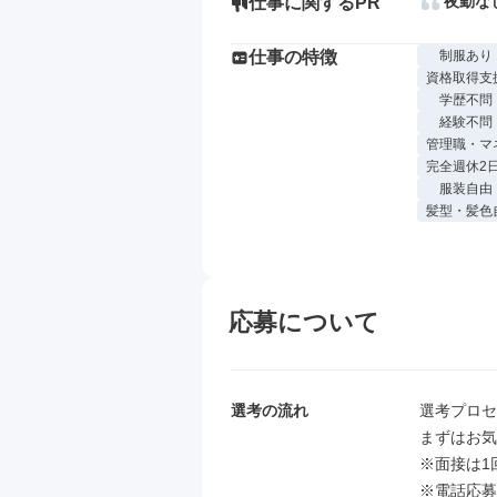
夜勤な
仕事に関するPR
仕事の特徴
制服あり
資格取得支
学歴不問
経験不問
管理職・マ
完全週休2
服装自由
髪型・髪色
応募について
選考の流れ
選考プロセ
まずはお気
※面接は1
※電話応募