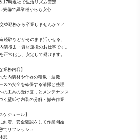
＆17時退社で生活リズム安定

ル完備で異業種からも安心

交替勤務から卒業しませんか？／

造経験などがそのまま活かせる、

内装撤去・資材運搬のお仕事です。

を正常化し、安定して働けます。

な業務内容】

れた内装材や什器の積載・運搬

ースの安全を確保する清掃と整理

への工具の受け渡しとメンテナンス

づく壁紙や内装の分解・撤去作業

スケジュール】

現場に到着、安全確認をして作業開始

小休憩でリフレッシュ

休憩
