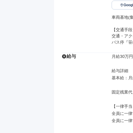
Goo
車両基地(集
【交通手段】
交通・アク
バス停『笹
給与
月給30万円
給与詳細

基本給：月給
固定残業代
【一律手当】
全員に一律
全員に一律