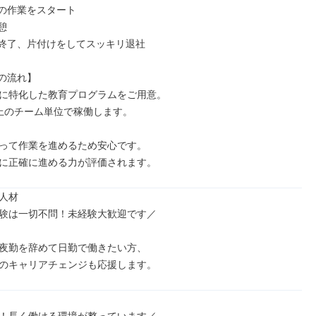
午後の作業をスタート

憩

作業終了、片付けをしてスッキリ退社

の流れ】

に特化した教育プログラムをご用意。

上のチーム単位で稼働します。

って作業を進めるため安心です。

に正確に進める力が評価されます。
人材

験は一切不問！未経験大歓迎です／

夜勤を辞めて日勤で働きたい方、

のキャリアチェンジも応援します。