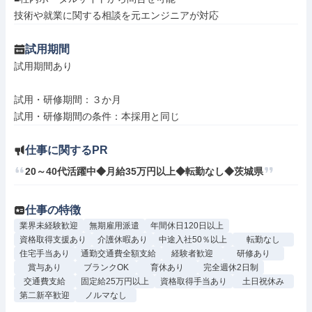
技術や就業に関する相談を元エンジニアが対応
試用期間
試用期間あり

試用・研修期間：３か月

仕事に関するPR
20～40代活躍中◆月給35万円以上◆転勤なし◆茨城県
仕事の特徴
業界未経験歓迎
無期雇用派遣
年間休日120日以上
資格取得支援あり
介護休暇あり
中途入社50％以上
転勤なし
住宅手当あり
通勤交通費全額支給
経験者歓迎
研修あり
賞与あり
ブランクOK
育休あり
完全週休2日制
交通費支給
固定給25万円以上
資格取得手当あり
土日祝休み
第二新卒歓迎
ノルマなし