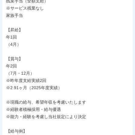
残業手当（全額支給）

※サービス残業なし

家族手当

【昇給】

年1回

（4月）

【賞与】

年2回

（7月・12月）

※昨年度支給実績2回

※2.91ヶ月（2025年度実績）

※現職の給与、希望年収を考慮いたします

※経験者積極採用・給与優遇

※能力・経験を考慮し当社規定により決定

【給与例】
