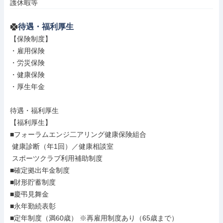
護休暇等
待遇・福利厚生
【保険制度】

・雇用保険

・労災保険

・健康保険

・厚生年金

待遇・福利厚生

【福利厚生】

■フォーラムエンジ二アリング健康保険組合

 健康診断（年1回）／健康相談室

 スポーツクラブ利用補助制度

■確定拠出年金制度

■財形貯蓄制度

■慶弔見舞金

■永年勤続表彰

■定年制度（満60歳） ※再雇用制度あり（65歳まで）
