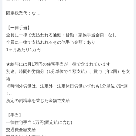
固定残業代：なし

【一律手当】

全員に一律で支払われる通勤・皆勤・家族手当金額：なし

全員に一律で支払われるその他手当金額：あり

1ヶ月あたり1万円

★給与には月1万円の住宅手当が一律で含まれています

別途、時間外労働分（1分単位で全額支給）、賞与（年2回）を支
給

※時間外労働は、法定外・法定休日労働いずれも1分単位で計測
し、

所定の割増率を乗じた金額で支給

【手当】

一律住宅手当 1万円(固定給に含む)

交通費全額支給
