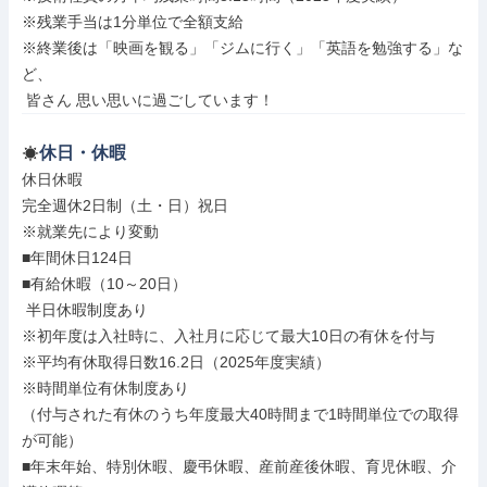
※残業手当は1分単位で全額支給

※終業後は「映画を観る」「ジムに行く」「英語を勉強する」な
ど、

 皆さん 思い思いに過ごしています！
休日・休暇
休日休暇

完全週休2日制（土・日）祝日

※就業先により変動

■年間休日124日

■有給休暇（10～20日）

 半日休暇制度あり

※初年度は入社時に、入社月に応じて最大10日の有休を付与

※平均有休取得日数16.2日（2025年度実績）

※時間単位有休制度あり

（付与された有休のうち年度最大40時間まで1時間単位での取得
が可能）

■年末年始、特別休暇、慶弔休暇、産前産後休暇、育児休暇、介