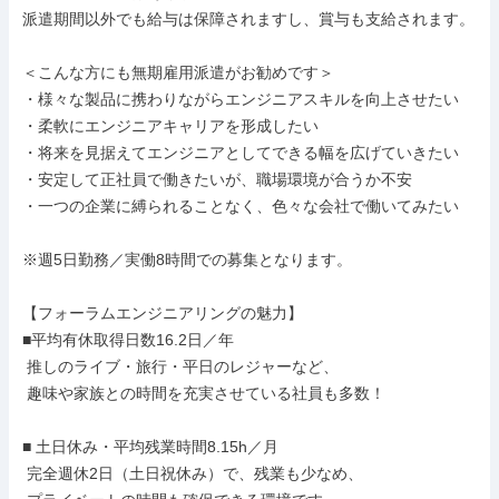
派遣期間以外でも給与は保障されますし、賞与も支給されます。

＜こんな方にも無期雇用派遣がお勧めです＞

・様々な製品に携わりながらエンジニアスキルを向上させたい

・柔軟にエンジニアキャリアを形成したい

・将来を見据えてエンジニアとしてできる幅を広げていきたい

・安定して正社員で働きたいが、職場環境が合うか不安

・一つの企業に縛られることなく、色々な会社で働いてみたい

※週5日勤務／実働8時間での募集となります。

【フォーラムエンジニアリングの魅力】

■平均有休取得日数16.2日／年

 推しのライブ・旅行・平日のレジャーなど、

 趣味や家族との時間を充実させている社員も多数！

■ 土日休み・平均残業時間8.15h／月

 完全週休2日（土日祝休み）で、残業も少なめ、
