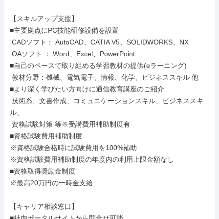
【スキルアップ支援】

■主要拠点にPC技能研修設備を設置

 CADソフト： AutoCAD、CATIA V5、SOLIDWORKS、NX

 OAソフト ： Word、Excel、PowerPoint

■自己のペースで取り組める学習教材の提供(eラーニング)

 教材分野：機械、電気電子、情報、化学、ビジネススキル 他

■より深く学びたい方向けに通信教育講座のご紹介

 技術系、文書作成、コミュニケーションスキル、ビジネススキ
ル、

 資格試験対策 等※受講費用補助制度有

■資格試験費用補助制度

※資格試験合格時に試験費用を100%補助

※資格試験費用補助制度の年度内の利用上限金額なし

■資格取得奨励金制度

※最高20万円の一時金支給

【キャリア相談窓口】

■社内ポータルサイトから問合せ可能
