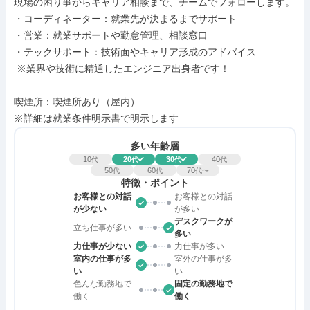
現場の困り事からキャリア相談まで、チームでフォローします。

・コーディネーター：就業先が決まるまでサポート

・営業：就業サポートや勤怠管理、相談窓口

・テックサポート：技術面やキャリア形成のアドバイス

 ※業界や技術に精通したエンジニア出身者です！

喫煙所：喫煙所あり（屋内）

※詳細は就業条件明示書で明示します
多い年齢層
10
20
30
40
代
代
代
代
50
60
70
代
代
代〜
特徴・ポイント
お客様との対話
お客様との対話
が少ない
が多い
デスクワークが
立ち仕事が多い
多い
力仕事が少ない
力仕事が多い
室内の仕事が多
室外の仕事が多
い
い
色んな勤務地で
固定の勤務地で
働く
働く