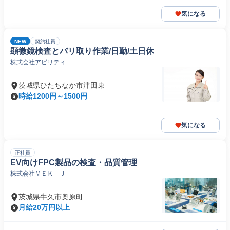
気になる
NEW
契約社員
顕微鏡検査とバリ取り作業/日勤/土日休
株式会社アビリティ
茨城県ひたちなか市津田東
時給1200円～1500円
気になる
正社員
EV向けFPC製品の検査・品質管理
株式会社ＭＥＫ－Ｊ
茨城県牛久市奥原町
月給20万円以上