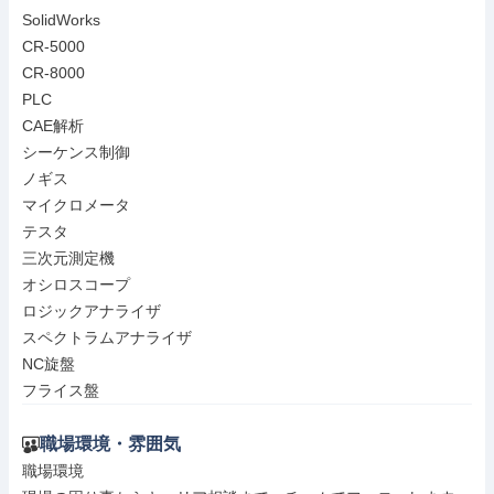
SolidWorks

CR-5000

CR-8000

PLC

CAE解析

シーケンス制御

ノギス

マイクロメータ

テスタ

三次元測定機

オシロスコープ

ロジックアナライザ

スペクトラムアナライザ

NC旋盤

フライス盤
職場環境・雰囲気
職場環境
