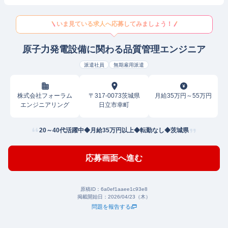
いま見ている求人へ応募してみましょう！
原子力発電設備に関わる品質管理エンジニア
派遣社員
無期雇用派遣
株式会社フォーラム
〒317-0073茨城県
月給35万円～55万円
エンジニアリング
日立市幸町
20～40代活躍中◆月給35万円以上◆転勤なし◆茨城県
応募画面へ進む
原稿ID：
6a0ef1aaee1c93e8
掲載開始日：
2026/04/23（木）
問題を報告する